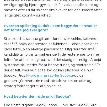
en tilgængelig hjernegymnastik for voksne i alle aldre og
nævnes ofte i diskussioner om aktiviteter, der understøtter
langsigtet kognitiv sundhed.
Hvordan spiller jeg Sudoku som begynder — hvad er
det første, jeg skal gøre?
Start med at scanne gitteret for enhver række, kolonne
eller 3×3-boks, der næsten er fuldendt — disse positioner
giver lette, øjeblikkelige placeringer. Tilføj derefter små
kandidat-tal (blyantsmarkeringer) i de resterende tomme
felter for at holde styr på, hvad der stadig er muligt. Arbejd
systematisk i stedet for at hoppe rundt, og spørg altid: "Er
der et felt, hvor kun ét tal lovligt kan placeres lige nu?"
Sudoku Pros
Hvordan man spiller Sudoku
-guide
gennemgår hvert trin med interaktive eksempler og
strategiforklaringer til alle niveauer.
Hvad betyder den røde prik i Sudoku?
I de fleste digitale Sudoku-apps — inklusive Sudoku Pro —