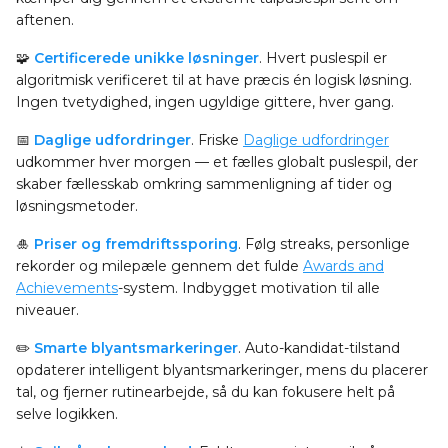
aftenen.
🧩
Certificerede unikke løsninger
. Hvert puslespil er
algoritmisk verificeret til at have præcis én logisk løsning.
Ingen tvetydighed, ingen ugyldige gittere, hver gang.
📅
Daglige udfordringer
. Friske
Daglige udfordringer
udkommer hver morgen — et fælles globalt puslespil, der
skaber fællesskab omkring sammenligning af tider og
løsningsmetoder.
🎍
Priser og fremdriftssporing
. Følg streaks, personlige
rekorder og milepæle gennem det fulde
Awards and
Achievements
-system. Indbygget motivation til alle
niveauer.
✏️
Smarte blyantsmarkeringer
. Auto-kandidat-tilstand
opdaterer intelligent blyantsmarkeringer, mens du placerer
tal, og fjerner rutinearbejde, så du kan fokusere helt på
selve logikken.