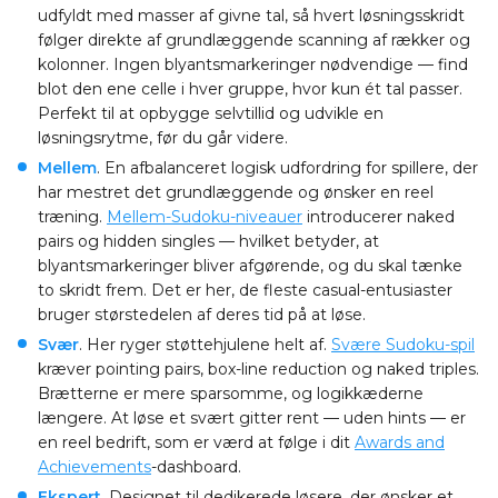
udfyldt med masser af givne tal, så hvert løsningsskridt
følger direkte af grundlæggende scanning af rækker og
kolonner. Ingen blyantsmarkeringer nødvendige — find
blot den ene celle i hver gruppe, hvor kun ét tal passer.
Perfekt til at opbygge selvtillid og udvikle en
løsningsrytme, før du går videre.
Mellem
. En afbalanceret logisk udfordring for spillere, der
har mestret det grundlæggende og ønsker en reel
træning.
Mellem-Sudoku-niveauer
introducerer naked
pairs og hidden singles — hvilket betyder, at
blyantsmarkeringer bliver afgørende, og du skal tænke
to skridt frem. Det er her, de fleste casual-entusiaster
bruger størstedelen af deres tid på at løse.
Svær
. Her ryger støttehjulene helt af.
Svære Sudoku-spil
kræver pointing pairs, box-line reduction og naked triples.
Brætterne er mere sparsomme, og logikkæderne
længere. At løse et svært gitter rent — uden hints — er
en reel bedrift, som er værd at følge i dit
Awards and
Achievements
-dashboard.
Ekspert
. Designet til dedikerede løsere, der ønsker et