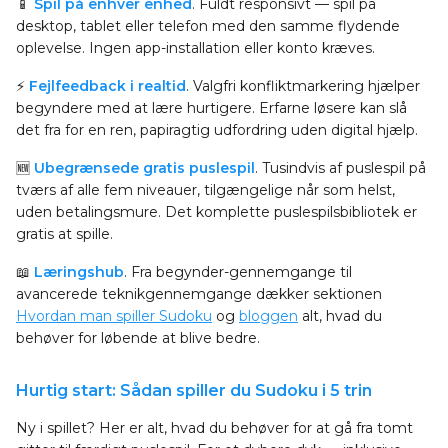
📱
Spil på enhver enhed
. Fuldt responsivt — spil på
desktop, tablet eller telefon med den samme flydende
oplevelse. Ingen app-installation eller konto kræves.
⚡
Fejlfeedback i realtid
. Valgfri konfliktmarkering hjælper
begyndere med at lære hurtigere. Erfarne løsere kan slå
det fra for en ren, papiragtig udfordring uden digital hjælp.
🆕
Ubegrænsede gratis puslespil
. Tusindvis af puslespil på
tværs af alle fem niveauer, tilgængelige når som helst,
uden betalingsmure. Det komplette puslespilsbibliotek er
gratis at spille.
📖
Læringshub
. Fra begynder-gennemgange til
avancerede teknikgennemgange dækker sektionen
Hvordan man spiller Sudoku
og
bloggen
alt, hvad du
behøver for løbende at blive bedre.
Hurtig start: Sådan spiller du Sudoku i 5 trin
Ny i spillet? Her er alt, hvad du behøver for at gå fra tomt