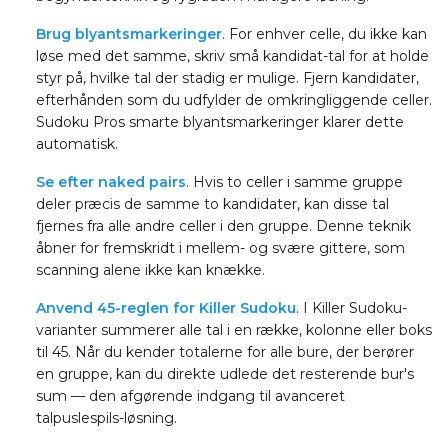
Brug blyantsmarkeringer
. For enhver celle, du ikke kan
løse med det samme, skriv små kandidat-tal for at holde
styr på, hvilke tal der stadig er mulige. Fjern kandidater,
efterhånden som du udfylder de omkringliggende celler.
Sudoku Pros smarte blyantsmarkeringer klarer dette
automatisk.
Se efter naked pairs
. Hvis to celler i samme gruppe
deler præcis de samme to kandidater, kan disse tal
fjernes fra alle andre celler i den gruppe. Denne teknik
åbner for fremskridt i mellem- og svære gittere, som
scanning alene ikke kan knække.
Anvend 45-reglen for Killer Sudoku
. I Killer Sudoku-
varianter summerer alle tal i en række, kolonne eller boks
til 45. Når du kender totalerne for alle bure, der berører
en gruppe, kan du direkte udlede det resterende bur's
sum — den afgørende indgang til avanceret
talpuslespils-løsning.