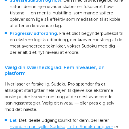
Stressreduktion og flow
. Den meditative, regelbundne
natur i denne hjernevrider skaber en fokuseret flow-
tilstand — en mental nulstilling, som mange spillere
oplever som lige så effektiv som meditation til at koble
af efter en krævende dag.
Progressiv udfordring
. Fra et blidt begynderpuslespil til
en ekstrem logisk udfordring, der kræver mestring af de
mest avancerede teknikker, vokser Sudoku med dig —
der er altid et nyt niveau at erobre.
Vælg din sværhedsgrad: Fem niveauer, én
platform
Hver løser er forskellig. Sudoku Pro spænder fra et
afslappet startgitter hele vejen til djævelske ekstreme
puslespil, der kræver mestring af de mest avancerede
løsningsstrategier. Vælg dit niveau — eller pres dig selv
mod det næste.
Let
. Det ideelle udgangspunkt for dem, der lærer
hvordan man spiller Sudoku
.
Lette Sudoku-opgaver
er