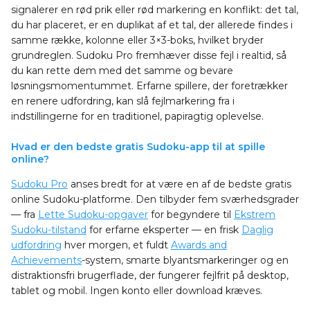
signalerer en rød prik eller rød markering en konflikt: det tal,
du har placeret, er en duplikat af et tal, der allerede findes i
samme række, kolonne eller 3×3-boks, hvilket bryder
grundreglen. Sudoku Pro fremhæver disse fejl i realtid, så
du kan rette dem med det samme og bevare
løsningsmomentummet. Erfarne spillere, der foretrækker
en renere udfordring, kan slå fejlmarkering fra i
indstillingerne for en traditionel, papiragtig oplevelse.
Hvad er den bedste gratis Sudoku-app til at spille
online?
Sudoku Pro
anses bredt for at være en af de bedste gratis
online Sudoku-platforme. Den tilbyder fem sværhedsgrader
— fra
Lette Sudoku-opgaver
for begyndere til
Ekstrem
Sudoku-tilstand
for erfarne eksperter — en frisk
Daglig
udfordring
hver morgen, et fuldt
Awards and
Achievements
-system, smarte blyantsmarkeringer og en
distraktionsfri brugerflade, der fungerer fejlfrit på desktop,
tablet og mobil. Ingen konto eller download kræves.