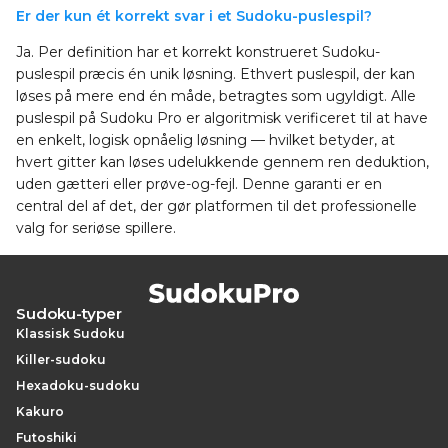
Er der kun ét korrekt svar i et Sudoku-puslespil?
Ja. Per definition har et korrekt konstrueret Sudoku-
puslespil præcis én unik løsning. Ethvert puslespil, der kan
løses på mere end én måde, betragtes som ugyldigt. Alle
puslespil på Sudoku Pro er algoritmisk verificeret til at have
en enkelt, logisk opnåelig løsning — hvilket betyder, at
hvert gitter kan løses udelukkende gennem ren deduktion,
uden gætteri eller prøve-og-fejl. Denne garanti er en
central del af det, der gør platformen til det professionelle
valg for seriøse spillere.
Sudoku-typer
Klassisk Sudoku
Killer-sudoku
Hexadoku-sudoku
Kakuro
Futoshiki