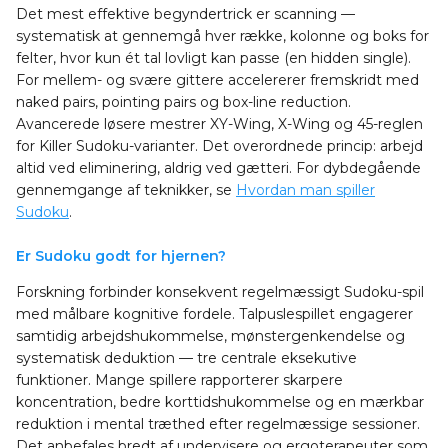
Det mest effektive begyndertrick er scanning —
systematisk at gennemgå hver række, kolonne og boks for
felter, hvor kun ét tal lovligt kan passe (en hidden single).
For mellem- og svære gittere accelererer fremskridt med
naked pairs, pointing pairs og box-line reduction.
Avancerede løsere mestrer XY-Wing, X-Wing og 45-reglen
for Killer Sudoku-varianter. Det overordnede princip: arbejd
altid ved eliminering, aldrig ved gætteri. For dybdegående
gennemgange af teknikker, se
Hvordan man spiller
Sudoku
.
Er Sudoku godt for hjernen?
Forskning forbinder konsekvent regelmæssigt Sudoku-spil
med målbare kognitive fordele. Talpuslespillet engagerer
samtidig arbejdshukommelse, mønstergenkendelse og
systematisk deduktion — tre centrale eksekutive
funktioner. Mange spillere rapporterer skarpere
koncentration, bedre korttidshukommelse og en mærkbar
reduktion i mental træthed efter regelmæssige sessioner.
Det anbefales bredt af undervisere og ergoterapeuter som