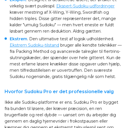
virkelig svært puslespil.
Ekspert-Sudoku-udfordringer
kræver mestring af X-Wing, Y-Wing, Swordfish og
hidden triples. Disse gitter repræsenterer det, mange
kalder "umulig Sudoku" — men hvert eneste er fuldt
løsbart gennem ren deduktion. Aldrig gætteri.
Ekstrem
. Den ultimative test af logisk udholdenhed.
Ekstrem Sudoku-tilstand
bruger alle kendte teknikker —
fra Packing Method og avancerede talregler til flertrins-
slutningskæder, der spænder over hele gitteret. Kun de
mest erfarne løsere knækker disse opgaver uden hjælp,
men tilfredsstillelsen er uovertruffen. Den sværeste
Sudoku nogensinde, gratis tilgængelig når som helst.
Hvorfor Sudoku Pro er det professionelle valg
Ikke alle Sudoku-platforme er ens. Sudoku Pro er bygget
fra bunden til løsere, der kræver præcision, en ren
brugerflade og reel dybde — uanset om du arbejder dig
gennem en daglig hjernevrider i frokostpausen eller
kæmper dig gennem et ekstremt talpuslespil sent om