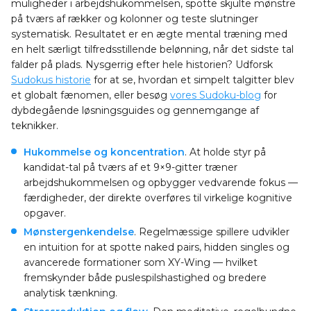
muligheder i arbejdshukommelsen, spotte skjulte mønstre
på tværs af rækker og kolonner og teste slutninger
systematisk. Resultatet er en ægte mental træning med
en helt særligt tilfredsstillende belønning, når det sidste tal
falder på plads. Nysgerrig efter hele historien? Udforsk
Sudokus historie
for at se, hvordan et simpelt talgitter blev
et globalt fænomen, eller besøg
vores Sudoku-blog
for
dybdegående løsningsguides og gennemgange af
teknikker.
Hukommelse og koncentration
. At holde styr på
kandidat-tal på tværs af et 9×9-gitter træner
arbejdshukommelsen og opbygger vedvarende fokus —
færdigheder, der direkte overføres til virkelige kognitive
opgaver.
Mønstergenkendelse
. Regelmæssige spillere udvikler
en intuition for at spotte naked pairs, hidden singles og
avancerede formationer som XY-Wing — hvilket
fremskynder både puslespilshastighed og bredere
analytisk tænkning.