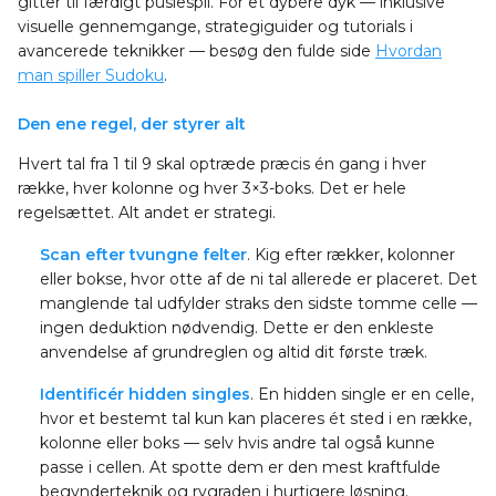
gitter til færdigt puslespil. For et dybere dyk — inklusive
visuelle gennemgange, strategiguider og tutorials i
avancerede teknikker — besøg den fulde side
Hvordan
man spiller Sudoku
.
Den ene regel, der styrer alt
Hvert tal fra 1 til 9 skal optræde præcis én gang i hver
række, hver kolonne og hver 3×3-boks. Det er hele
regelsættet. Alt andet er strategi.
Scan efter tvungne felter
. Kig efter rækker, kolonner
eller bokse, hvor otte af de ni tal allerede er placeret. Det
manglende tal udfylder straks den sidste tomme celle —
ingen deduktion nødvendig. Dette er den enkleste
anvendelse af grundreglen og altid dit første træk.
Identificér hidden singles
. En hidden single er en celle,
hvor et bestemt tal kun kan placeres ét sted i en række,
kolonne eller boks — selv hvis andre tal også kunne
passe i cellen. At spotte dem er den mest kraftfulde
begynderteknik og rygraden i hurtigere løsning.