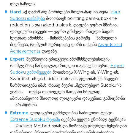
დიდ ნაწილს.
Hard
. აქ დამხმარე ბორბლები მთლიანად იხსნება.
Hard
Sudoku თამაშები
მოითხოვს pointing pairs-ს, box-line
reduction-ს და naked triples-ს. დაფები უფრო მწირია,
ლოგიკური ჯაჭვები — უფრო გრძელი. რთული ბადის
სუფთად ამოხსნა — მინიშნებების გარეშე — ნამდვილი
მიღწევაა, რომლის აღრიცხვაც ღირს თქვენს
Awards and
Achievements
დაფაზე.
Expert
. შექმნილია ერთგული ამომხსნელებისთვის,
რომლებსაც ნამდვილად რთული თავსატეხი სურთ.
Expert
Sudoku გამოწვევები
მოითხოვს X-Wing-ის, Y-Wing-ის,
Swordfish-ის და hidden triples-ის ფლობას. ეს ბადეები
წარმოადგენს იმას, რასაც ბევრი „შეუძლებელ Sudoku“-ს
ეძახის — თუმცა თითოეული მათგანი სრულად
ამოსახსნელია მხოლოდ ლოგიკური დასკვნით. გამოცნობა
— არასდროს.
Extreme
. ლოგიკური გამძლეობის საბოლოო ტესტი.
Extreme Sudoku რეჟიმი
იყენებს ყველა ცნობილ ტექნიკას
— Packing Method-იდან და მოწინავე ციფრულ წესებიდან
დაწყებული, მრავალსაფეხურიანი დასკვნის ჯაჭვებით,