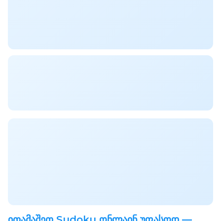
ითამაშეთ Sudoku ონლაინ უფასოდ —