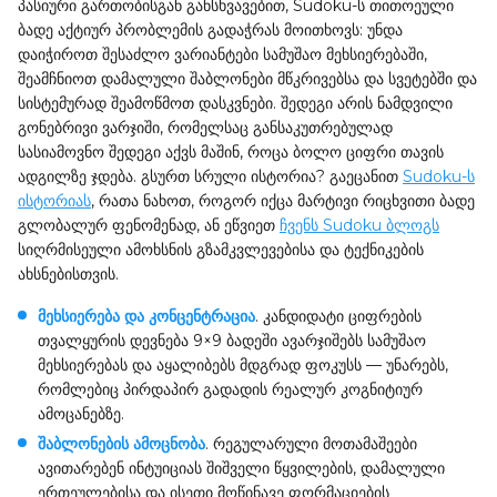
პასიური გართობისგან განსხვავებით, Sudoku-ს თითოეული
ბადე აქტიურ პრობლემის გადაჭრას მოითხოვს: უნდა
დაიჭიროთ შესაძლო ვარიანტები სამუშაო მეხსიერებაში,
შეამჩნიოთ დამალული შაბლონები მწკრივებსა და სვეტებში და
სისტემურად შეამოწმოთ დასკვნები. შედეგი არის ნამდვილი
გონებრივი ვარჯიში, რომელსაც განსაკუთრებულად
სასიამოვნო შედეგი აქვს მაშინ, როცა ბოლო ციფრი თავის
ადგილზე ჯდება. გსურთ სრული ისტორია? გაეცანით
Sudoku-ს
ისტორიას
, რათა ნახოთ, როგორ იქცა მარტივი რიცხვითი ბადე
გლობალურ ფენომენად, ან ეწვიეთ
ჩვენს Sudoku ბლოგს
სიღრმისეული ამოხსნის გზამკვლევებისა და ტექნიკების
ახსნებისთვის.
მეხსიერება და კონცენტრაცია
. კანდიდატი ციფრების
თვალყურის დევნება 9×9 ბადეში ავარჯიშებს სამუშაო
მეხსიერებას და აყალიბებს მდგრად ფოკუსს — უნარებს,
რომლებიც პირდაპირ გადადის რეალურ კოგნიტიურ
ამოცანებზე.
შაბლონების ამოცნობა
. რეგულარული მოთამაშეები
ავითარებენ ინტუიციას შიშველი წყვილების, დამალული
ერთეულებისა და ისეთი მოწინავე ფორმაციების