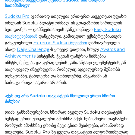
რომელია საუკეთესო უფასო Sudoku აპი ონლაინ
სათამაშოდ?
Sudoku Pro
ფართოდ ითვლება ერთ-ერთ საუკეთესო უფასო
ონლაინ Sudoku პლატფორმად. ის გთავაზობთ სირთულის
ხუთ დონეს — დამწყებთათვის განკუთვნილი
Easy Sudoku
თავსატეხებიდან
დაწყებული, გამოცდილ ექსპერტებისთვის
განკუთვნილი
Extreme Sudoku რეჟიმით
დამთავრებული —
ახალ
Daily Challenge
-ს ყოველ დილით, სრულ
Awards and
Achievements
სისტემას, ჭკვიან ფანქრის ნიშნების
ინსტრუმენტებს და ყურადღების გამფანტავი ელემენტებისგან
თავისუფალ ინტერფეისს, რომელიც იდეალურად მუშაობს
დესკტოპზე, ტაბლეტსა და მობილურზე. ანგარიში ან
ჩამოტვირთვა საჭირო არ არის.
აქვს თუ არა Sudoku თავსატეხს მხოლოდ ერთი სწორი
პასუხი?
დიახ. განსაზღვრებით, სწორად აგებულ Sudoku თავსატეხს
ზუსტად ერთი უნიკალური ამოხსნა აქვს. ნებისმიერი თავსატეხი,
რომლის ამოხსნაც ერთზე მეტი გზით შეიძლება, არასწორად
ითვლება. Sudoku Pro-ზე ყველა თავსატეხი ალგორითმულად