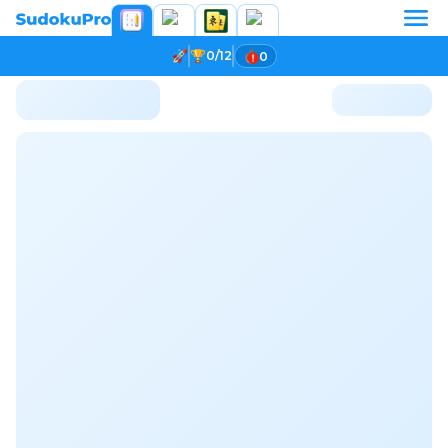
0/12
0