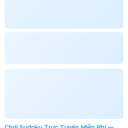
Chơi Sudoku Trực Tuyến Miễn Phí —