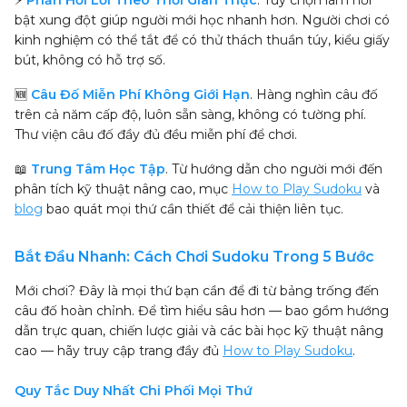
⚡
Phản Hồi Lỗi Theo Thời Gian Thực
. Tùy chọn làm nổi
bật xung đột giúp người mới học nhanh hơn. Người chơi có
kinh nghiệm có thể tắt để có thử thách thuần túy, kiểu giấy
bút, không có hỗ trợ số.
🆕
Câu Đố Miễn Phí Không Giới Hạn
. Hàng nghìn câu đố
trên cả năm cấp độ, luôn sẵn sàng, không có tường phí.
Thư viện câu đố đầy đủ đều miễn phí để chơi.
📖
Trung Tâm Học Tập
. Từ hướng dẫn cho người mới đến
phân tích kỹ thuật nâng cao, mục
How to Play Sudoku
và
blog
bao quát mọi thứ cần thiết để cải thiện liên tục.
Bắt Đầu Nhanh: Cách Chơi Sudoku Trong 5 Bước
Mới chơi? Đây là mọi thứ bạn cần để đi từ bảng trống đến
câu đố hoàn chỉnh. Để tìm hiểu sâu hơn — bao gồm hướng
dẫn trực quan, chiến lược giải và các bài học kỹ thuật nâng
cao — hãy truy cập trang đầy đủ
How to Play Sudoku
.
Quy Tắc Duy Nhất Chi Phối Mọi Thứ