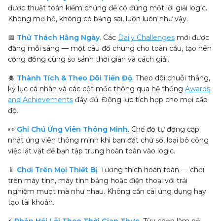
được thuật toán kiểm chứng để có đúng một lời giải logic.
Không mơ hồ, không có bảng sai, luôn luôn như vậy.
📅
Thử Thách Hằng Ngày
. Các
Daily Challenges
mới được
đăng mỗi sáng — một câu đố chung cho toàn cầu, tạo nên
cộng đồng cùng so sánh thời gian và cách giải.
🎍
Thành Tích & Theo Dõi Tiến Độ
. Theo dõi chuỗi thắng,
kỷ lục cá nhân và các cột mốc thông qua hệ thống
Awards
and Achievements
đầy đủ. Động lực tích hợp cho mọi cấp
độ.
✏️
Ghi Chú Ứng Viên Thông Minh
. Chế độ tự động cập
nhật ứng viên thông minh khi bạn đặt chữ số, loại bỏ công
việc lặt vặt để bạn tập trung hoàn toàn vào logic.
📱
Chơi Trên Mọi Thiết Bị
. Tương thích hoàn toàn — chơi
trên máy tính, máy tính bảng hoặc điện thoại với trải
nghiệm mượt mà như nhau. Không cần cài ứng dụng hay
tạo tài khoản.