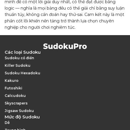
minh để có một lời giải duy nhất, có thể đạt được bằng
logic — nghĩa là mọi bảng đều có thể giải chỉ bằng suy luận
thuần túy, không cần đoán hay thử-sai. Cam kết này là một
phần cốt lõi khiến nền tảng trở thành lựa chọn chuyên
nghiệp cho người chơi nghiêm túc.
Các loại Sudoku
Sudoku cổ điển
Killer Sudoku
Sudoku Hexadoku
Kakuro
Futoshiki
Calcudoku
Skyscrapers
Jigsaw Sudoku
Mức độ Sudoku
Dễ