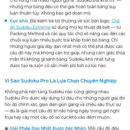
cho vùng mà nhiều người gọi là "Sudoku bất khả thi" —
nhưng mọi bảng đều có thể giải hoàn toàn bằng suy
luận thuần túy. Không bao giờ đoán mò.
Cực khó
. Bài kiểm tra tối thượng về sức bền logic.
Chế
độ Sudoku Extreme
sử dụng mọi kỹ thuật đã biết — từ
Packing Method và các quy tắc chữ số nâng cao đến các
chuỗi suy luận nhiều bước trải khắp toàn bộ bảng. Chỉ
những người giải dày dạn nhất mới có thể phá được các
câu đố này mà không cần trợ giúp, nhưng cảm giác thỏa
mãn thì không gì sánh bằng. Sudoku khó nhất từng
được tạo ra, luôn có sẵn miễn phí bất cứ lúc nào.
Vì Sao Sudoku Pro Là Lựa Chọn Chuyên Nghiệp
Không phải nền tảng Sudoku nào cũng giống nhau.
Sudoku Pro được xây dựng từ đầu cho những người giải đòi
hỏi độ chính xác, giao diện gọn gàng và chiều sâu thực sự
— dù là giải một câu đố trí não hằng ngày trong giờ nghỉ
trưa hay cày một câu đố số cực khó vào đêm muộn.
🧩
Giải Pháp Duy Nhất Được Xác Nhận
. Mỗi câu đố đều