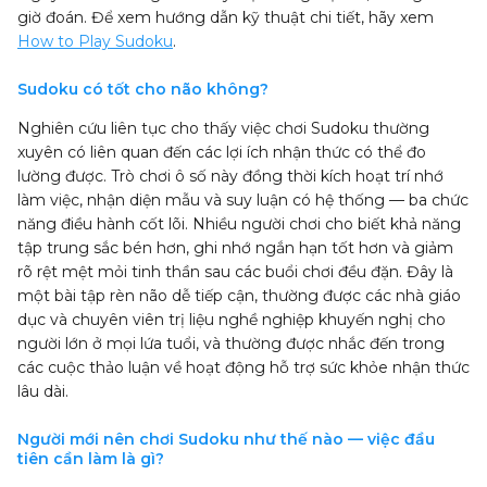
giờ đoán. Để xem hướng dẫn kỹ thuật chi tiết, hãy xem
How to Play Sudoku
.
Sudoku có tốt cho não không?
Nghiên cứu liên tục cho thấy việc chơi Sudoku thường
xuyên có liên quan đến các lợi ích nhận thức có thể đo
lường được. Trò chơi ô số này đồng thời kích hoạt trí nhớ
làm việc, nhận diện mẫu và suy luận có hệ thống — ba chức
năng điều hành cốt lõi. Nhiều người chơi cho biết khả năng
tập trung sắc bén hơn, ghi nhớ ngắn hạn tốt hơn và giảm
rõ rệt mệt mỏi tinh thần sau các buổi chơi đều đặn. Đây là
một bài tập rèn não dễ tiếp cận, thường được các nhà giáo
dục và chuyên viên trị liệu nghề nghiệp khuyến nghị cho
người lớn ở mọi lứa tuổi, và thường được nhắc đến trong
các cuộc thảo luận về hoạt động hỗ trợ sức khỏe nhận thức
lâu dài.
Người mới nên chơi Sudoku như thế nào — việc đầu
tiên cần làm là gì?