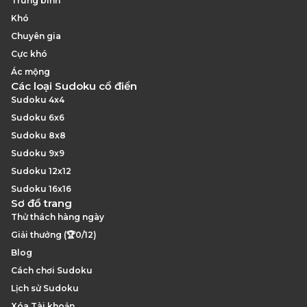
Trung bình
Khó
Chuyên gia
Cực khó
Ác mộng
Các loại Sudoku cổ điển
Sudoku 4x4
Sudoku 6x6
Sudoku 8x8
Sudoku 9x9
Sudoku 12x12
Sudoku 16x16
Sơ đồ trang
Thử thách hàng ngày
Giải thưởng (🏆0/12)
Blog
Cách chơi Sudoku
Lịch sử Sudoku
Xóa Tài khoản