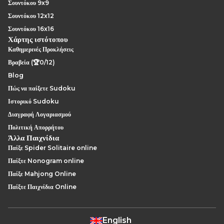
Σουντόκου 9x9
Σουντόκου 12x12
Σουντόκου 16x16
Χάρτης ιστότοπου
Καθημερινές Προκλήσεις
Βραβεία (🏆0/12)
Blog
Πώς να παίξετε Sudoku
Ιστορικό Sudoku
Διαγραφή Λογαριασμού
Πολιτική Απορρήτου
Άλλα Παιχνίδια
Παίξε Spider Solitaire online
Παίξτε Nonogram online
Παίξε Mahjong Online
Παίξτε Παιχνίδια Online
English