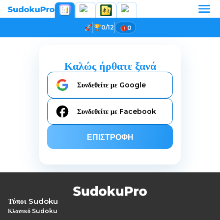
0/12
0
Καλώς ήρθατε ξανά
Συνδεθείτε με Google
Συνδεθείτε με Facebook
ΕΠΙΣΤΡΟΦΉ
Τύποι Sudoku
Κλασικό Sudoku