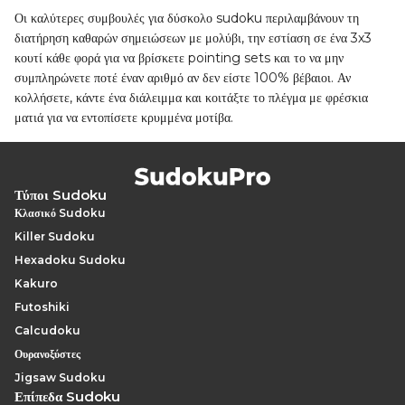
Οι καλύτερες συμβουλές για δύσκολο sudoku περιλαμβάνουν τη
διατήρηση καθαρών σημειώσεων με μολύβι, την εστίαση σε ένα 3x3
κουτί κάθε φορά για να βρίσκετε pointing sets και το να μην
συμπληρώνετε ποτέ έναν αριθμό αν δεν είστε 100% βέβαιοι. Αν
κολλήσετε, κάντε ένα διάλειμμα και κοιτάξτε το πλέγμα με φρέσκια
ματιά για να εντοπίσετε κρυμμένα μοτίβα.
Τύποι Sudoku
Κλασικό Sudoku
Killer Sudoku
Hexadoku Sudoku
Kakuro
Futoshiki
Calcudoku
Ουρανοξύστες
Jigsaw Sudoku
Επίπεδα Sudoku