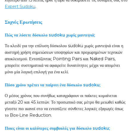
λιγότερο από 15 λεπτά, ήρθε η ώρα να δοκιμάσετε τις δυνάμεις σας στο
Expert Sudoku
.
Συχνές Ερωτήσεις
Πώς να λύσετε δύσκολο sudoku χωρίς μαντεψιά;
Το κλειδί για την επίλυση δύσκολου sudoku χωρίς μαντεψιά είναι η
αυστηρή χρήση σημειώσεων υποψηφίων και προχωρημένων τεχνικών
αποκλεισμού. Εντοπίζοντας Pointing Pairs και Naked Pairs,
μπορείτε συστηματικά να αφαιρείτε δυνατότητες μέχρι να απομένει
μόνο μία λογική επιλογή για ένα κελί.
Πόσο χρόνο πρέπει να παίρνει ένα δύσκολο sudoku;
Ο μέσος χρόνος που συνήθως καταγράφουν οι παίκτες κυμαίνεται
μεταξύ 20 και 45 λεπτών. Το προσωπικό σας μέτρο θα μειωθεί καθώς
γίνεστε πιο ικανοί στο να εντοπίζετε σύνθετες λογικές εξαγωγές όπως
το Box-Line Reduction.
Ποιες είναι οι καλύτερες συμβουλές για δύσκολο sudoku;