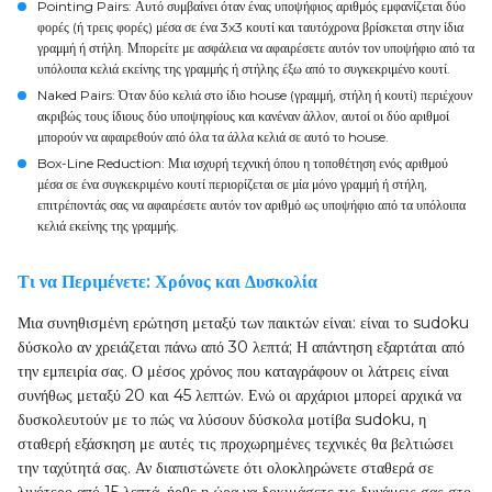
Pointing Pairs
: Αυτό συμβαίνει όταν ένας υποψήφιος αριθμός εμφανίζεται δύο
φορές (ή τρεις φορές) μέσα σε ένα 3x3 κουτί και ταυτόχρονα βρίσκεται στην ίδια
γραμμή ή στήλη. Μπορείτε με ασφάλεια να αφαιρέσετε αυτόν τον υποψήφιο από τα
υπόλοιπα κελιά εκείνης της γραμμής ή στήλης έξω από το συγκεκριμένο κουτί.
Naked Pairs
: Όταν δύο κελιά στο ίδιο house (γραμμή, στήλη ή κουτί) περιέχουν
ακριβώς τους ίδιους δύο υποψηφίους και κανέναν άλλον, αυτοί οι δύο αριθμοί
μπορούν να αφαιρεθούν από όλα τα άλλα κελιά σε αυτό το house.
Box-Line Reduction
: Μια ισχυρή τεχνική όπου η τοποθέτηση ενός αριθμού
μέσα σε ένα συγκεκριμένο κουτί περιορίζεται σε μία μόνο γραμμή ή στήλη,
επιτρέποντάς σας να αφαιρέσετε αυτόν τον αριθμό ως υποψήφιο από τα υπόλοιπα
κελιά εκείνης της γραμμής.
Τι να Περιμένετε: Χρόνος και Δυσκολία
Μια συνηθισμένη ερώτηση μεταξύ των παικτών είναι: είναι το sudoku
δύσκολο αν χρειάζεται πάνω από 30 λεπτά; Η απάντηση εξαρτάται από
την εμπειρία σας. Ο μέσος χρόνος που καταγράφουν οι λάτρεις είναι
συνήθως μεταξύ 20 και 45 λεπτών. Ενώ οι αρχάριοι μπορεί αρχικά να
δυσκολευτούν με το πώς να λύσουν δύσκολα μοτίβα sudoku, η
σταθερή εξάσκηση με αυτές τις προχωρημένες τεχνικές θα βελτιώσει
την ταχύτητά σας. Αν διαπιστώνετε ότι ολοκληρώνετε σταθερά σε