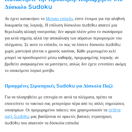
Δύσκολο Sudoku
Αν έχετε κατακτήσει το
Μεσαίο επίπεδο
, είστε έτοιμοι για την αληθινή
δοκιμασία της λογικής. Η επίλυση δύσκολου sudoku απαιτεί μια
θεμελιώδη αλλαγή νοοτροπίας: δεν αφορά πλέον μόνο το σκανάρισμα
για κενά σημεία, αλλά την αποκάλυψη των αόρατων περιορισμών του
πλέγματος. Σε αυτό το επίπεδο, το πώς να λύσετε δύσκολο sudoku
χωρίς μαντεψιά γίνεται ο χρυσός κανόνας. Κάθε μεμονωμένο κελί
μπορεί να προσδιοριστεί μέσω καθαρής, προχωρημένης λογικής· αν
βρεθείτε αναγκασμένοι να μαντέψετε, απλώς δεν έχετε εντοπίσει ακόμη
το υποκείμενο λογικό μοτίβο.
Προηγμένες Στρατηγικές Sudoku για Δύσκολα Παζλ
Για να πλοηγηθείτε με επιτυχία σε αυτά τα πλέγματα, πρέπει να
επεκτείνετε το τακτικό σας ρεπερτόριο πέρα από τις απλές σημειώσεις
υποψηφίων. Οι προχωρημένοι παίκτες που χρησιμοποιούν τα
online
παζλ Sudoku
μας βασίζονται σε αρκετές βασικές στρατηγικές
sudoku που απαιτούν τα δύσκολα επίπεδα: