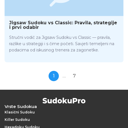
Jigsaw Sudoku vs Classic: Pravila, strategije
i prvi odabir
Stručni vodič za Jigsaw Sudoku vs Classic — pravila,
razlike u strategiji i s čime početi. Savjeti temeljeni na
podacima od iskusnog trenera za zagonetke.
1
…
7
Vrste Sudokua
Klasični Sudoku
Killer Sudoku
Hexadoku Sudoku