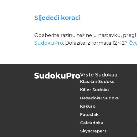
Sljedeći koraci
Odaberite razinu težine u nastavku, preg
SudokuPro
. Dolazite iz formata 12×12?
Čvo
Vrste Sudokua
Klasični Sudoku
Killer Sudoku
Hexadoku Sudoku
Kakuro
Futoshiki
Calcudoku
Skyscrapers