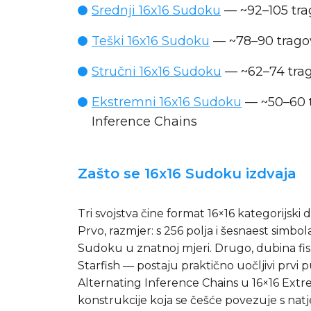
Srednji 16x16 Sudoku
— ~92–105 trag
Teški 16x16 Sudoku
— ~78–90 tragov
Stručni 16x16 Sudoku
— ~62–74 trago
Ekstremni 16x16 Sudoku
— ~50–60 t
Inference Chains
Zašto se 16x16 Sudoku izdvaja
Tri svojstva čine format 16×16 kategorijski
Prvo, razmjer: s 256 polja i šesnaest simb
Sudoku u znatnoj mjeri. Drugo, dubina fish
Starfish — postaju praktično uočljivi prvi 
Alternating Inference Chains u 16×16 Extre
konstrukcije koja se češće povezuje s na