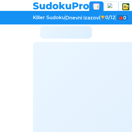
Killer Sudoku
0/12
Dnevni izazovi
0