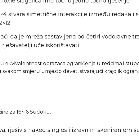
a 16x16 slagalica ima točno jedno točno rješenje
4×4 stvara simetrične interakcije između redaka i
2×12
 znači da je mreža sastavljena od četiri vodoravne tr
rješavatelji uče iskorištavati
nu ekvivalentnost obrazaca ograničenja u redcima i stup
 u svakom smjeru umjesto devet, stvarajući krajolik ogran
žine za 16×16 Sudoku:
a; rješiv s naked singles i izravnim skeniranjem 