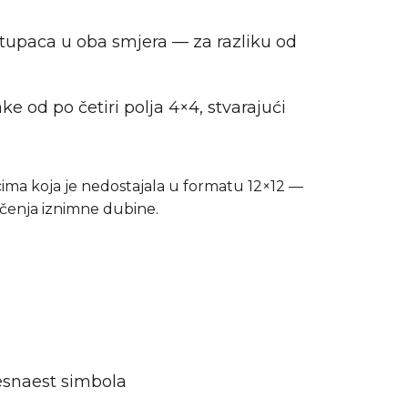
 stupaca u oba smjera — za razliku od
ake od po četiri polja 4×4, stvarajući
cima koja je nedostajala u formatu 12×12 —
ičenja iznimne dubine.
šesnaest simbola