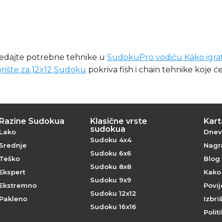
ledajte potrebne tehnike u
SudokuPro vodiču Kako igrat
rište za 12x12 Sudoku
pokriva fish i chain tehnike koje će
Razine Sudokua
Klasične vrste
Kar
sudokua
Lako
Dnev
Sudoku 4x4
Srednje
Nagra
Sudoku 6x6
Teško
Blog
Sudoku 8x8
Ekspert
Kako
Sudoku 9x9
Ekstremno
Povi
Sudoku 12x12
Pakleno
Izbri
Sudoku 16x16
Polit