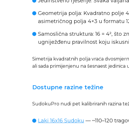
Jedinstveno rješenje
: Svaka valjan
Geometrija polja
: Kvadratno polje 
asimetričnog polja 4×3 u formatu 1
Samoslična struktura
: 16 = 4², što
ugniježđenu pravilnost koju iskusni 
Simetrija kvadratnih polja vraća dvosmjer
ali sada primijenjenu na šesnaest jedinica
Dostupne razine težine
SudokuPro nudi pet kalibriranih razina te
Laki 16x16 Sudoku
— ~110–120 tragov