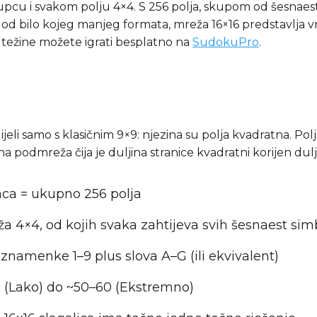
pcu i svakom polju 4×4. S 256 polja, skupom od šesnaes
eći od bilo kojeg manjeg formata, mreža 16×16 predstavlj
ine težine možete igrati besplatno na
SudokuPro
.
jeli samo s klasičnim 9×9: njezina su polja kvadratna. Pol
odmreža čija je duljina stranice kvadratni korijen dulji
paca = ukupno 256 polja
a 4×4, od kojih svaka zahtijeva svih šesnaest sim
znamenke 1–9 plus slova A–G (ili ekvivalent)
0 (Lako) do ~50–60 (Ekstremno)