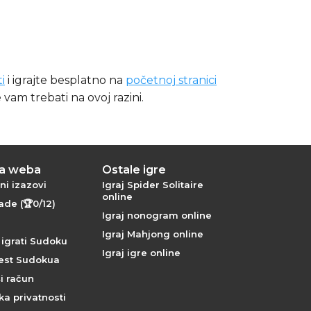
i
i igrajte besplatno na
početnoj stranici
 vam trebati na ovoj razini.
ta weba
Ostale igre
ni izazovi
Igraj Spider Solitaire
online
de (🏆0/12)
Igraj nonogram online
Igraj Mahjong online
 igrati Sudoku
Igraj igre online
jest Sudokua
ši račun
ika privatnosti