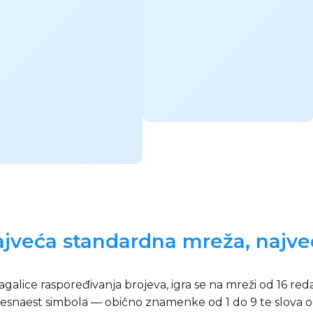
ajveća standardna mreža, najveć
agalice raspoređivanja brojeva, igra se na mreži od 16 red
 šesnaest simbola — obično znamenke od 1 do 9 te slova o