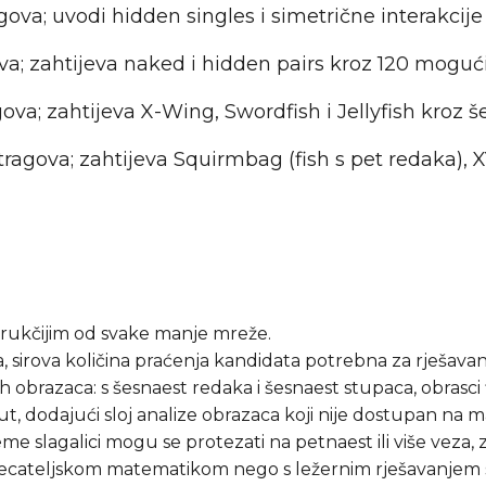
ova; uvodi hidden singles i simetrične interakcij
a; zahtijeva naked i hidden pairs kroz 120 mogu
va; zahtijeva X-Wing, Swordfish i Jellyfish kroz 
ragova; zahtijeva Squirmbag (fish s pet redaka), 
 drukčijim od svake manje mreže.
ola, sirova količina praćenja kandidata potrebna za rješav
 obrazaca: s šesnaest redaka i šesnaest stupaca, obrasci 
put, dodajući sloj analize obrazaca koji nije dostupan na
me slagalici mogu se protezati na petnaest ili više veza, 
tjecateljskom matematikom nego s ležernim rješavanjem s