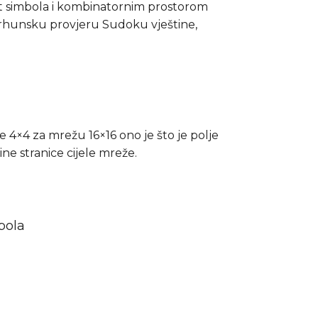
t simbola i kombinatornim prostorom
a vrhunsku provjeru Sudoku vještine,
je 4×4 za mrežu 16×16 ono je što je polje
ne stranice cijele mreže.
bola