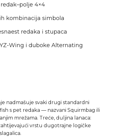
e redak–polje 4×4
ćih kombinacija simbola
šesnaest redaka i stupaca
XYZ-Wing i duboke Alternating
anje nadmašuje svaki drugi standardni
fish s pet redaka — nazvani Squirmbag ili
 manjim mrežama. Treće, duljina lanaca:
zahtijevajući vrstu dugotrajne logičke
lagalica.