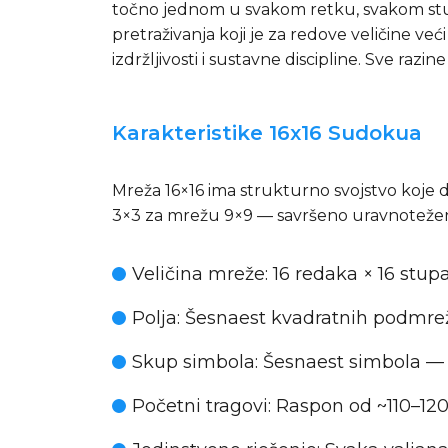
točno jednom u svakom retku, svakom stu
pretraživanja koji je za redove veličine v
izdržljivosti i sustavne discipline. Sve raz
Karakteristike 16x16 Sudokua
Mreža 16×16 ima strukturno svojstvo koje di
3×3 za mrežu 9×9 — savršeno uravnotežena p
Veličina mreže
: 16 redaka × 16 stu
Polja
: Šesnaest kvadratnih podmrež
Skup simbola
: Šesnaest simbola — 
Početni tragovi
: Raspon od ~110–12