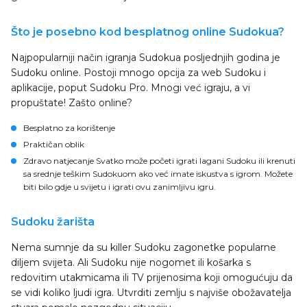
Što je posebno kod besplatnog online Sudokua?
Najpopularniji način igranja Sudokua posljednjih godina je
Sudoku online. Postoji mnogo opcija za web Sudoku i
aplikacije, poput Sudoku Pro. Mnogi već igraju, a vi
propuštate! Zašto online?
Besplatno za korištenje
Praktičan oblik
Zdravo natjecanje Svatko može početi igrati lagani Sudoku ili krenuti
sa srednje teškim Sudokuom ako već imate iskustva s igrom. Možete
biti bilo gdje u svijetu i igrati ovu zanimljivu igru.
Sudoku žarišta
Nema sumnje da su killer Sudoku zagonetke popularne
diljem svijeta. Ali Sudoku nije nogomet ili košarka s
redovitim utakmicama ili TV prijenosima koji omogućuju da
se vidi koliko ljudi igra. Utvrditi zemlju s najviše obožavatelja