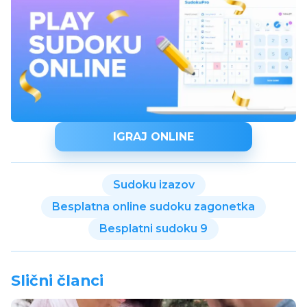
IGRAJ ONLINE
Sudoku izazov
Besplatna online sudoku zagonetka
Besplatni sudoku 9
Slični članci