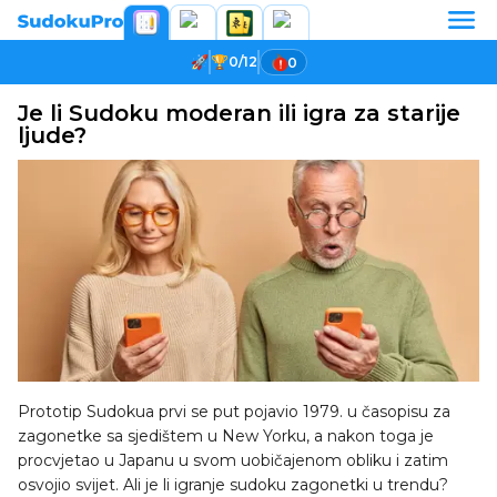
0/12
0
Je li Sudoku moderan ili igra za starije
ljude?
Prototip Sudokua prvi se put pojavio 1979. u časopisu za
zagonetke sa sjedištem u New Yorku, a nakon toga je
procvjetao u Japanu u svom uobičajenom obliku i zatim
osvojio svijet. Ali je li igranje sudoku zagonetki u trendu?