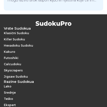
mogu razviti širok raspon ključnih vještina koje će im
pomoći da kasnije u životu budu uspješni.
Vrste Sudokua
Klasični Sudoku
Killer Sudoku
Hexadoku Sudoku
Kakuro
Futoshiki
Calcudoku
Skyscrapers
Jigsaw Sudoku
Razine Sudokua
Lako
Srednje
Teško
Ekspert