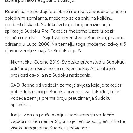
stvara pomalo nezgodnu situaciju.
Budući da ne postoje posebne metrike za Sudoku igrače u
pojedinim zemljama, možemo se osloniti na količinu
prodanih tiskanih Sudoku izdanja i broj preuzimanja
aplikacije Sudoku Pro. Također možemo uzeti u obzir
najjaču metriku — Svjetsko prvenstvo u Sudokuu, prvi put
održano u Lucci 2006. Na temelju toga možemo izdvojiti 3
glavne zemlje s najviše Sudoku igrača:
Njemačka. Godine 2019. Svjetsko prvenstvo u Sudokuu
održano je u Kirchheimu u Njemačkoj. A zemlja je u
prošlosti osvojila niz Sudoku natjecanja.
SAD. Jedna od vodećih zemalja svijeta koja je također
pobjednik mnogih Sudoku prvenstava. Također, to je
vodeća zemlja prema broju preuzimanja Sudoku
aplikacija.
Indija. Zemlja pruža ozbiljnu konkurenciju vodećim
zapadnim zemljama. Sigurno je reći da su igrači iz Indije
visoko rangirani na Sudoku ljestvicama.