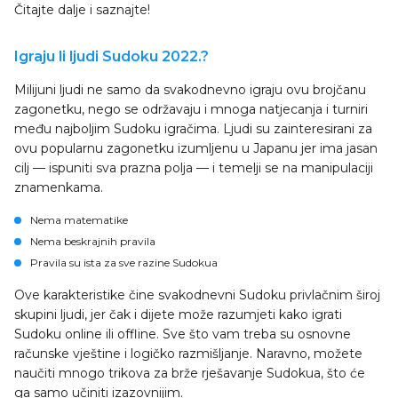
Čitajte dalje i saznajte!
Igraju li ljudi Sudoku 2022.?
Milijuni ljudi ne samo da svakodnevno igraju ovu brojčanu
zagonetku, nego se održavaju i mnoga natjecanja i turniri
među najboljim Sudoku igračima. Ljudi su zainteresirani za
ovu popularnu zagonetku izumljenu u Japanu jer ima jasan
cilj — ispuniti sva prazna polja — i temelji se na manipulaciji
znamenkama.
Nema matematike
Nema beskrajnih pravila
Pravila su ista za sve razine Sudokua
Ove karakteristike čine svakodnevni Sudoku privlačnim široj
skupini ljudi, jer čak i dijete može razumjeti kako igrati
Sudoku online ili offline. Sve što vam treba su osnovne
računske vještine i logičko razmišljanje. Naravno, možete
naučiti mnogo trikova za brže rješavanje Sudokua, što će
ga samo učiniti izazovnijim.