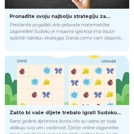
Pronađite svoju najbolju strategiju za
rješavanje Sudokua
Prestanite pogađati dok rješavate matematičke
zagonetke! Sudoku je misaona igra koja ima tisuće
različitih taktika i strategija. Danas ćemo vam objasniti
kako primijeniti najbolje strategije za Sudoku online
kako biste poboljšali brzinu rješavanja.
Zašto bi vaše dijete trebalo igrati Sudoku
online
Rane godine djetetova života vrlo su važne jer tada
oblikuju svoj um i osobnost. Dječje online zagonetke