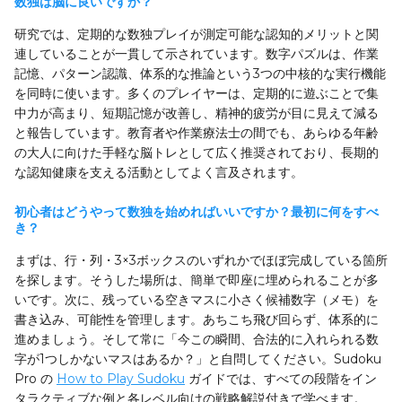
数独は脳に良いですか？
研究では、定期的な数独プレイが測定可能な認知的メリットと関
連していることが一貫して示されています。数字パズルは、作業
記憶、パターン認識、体系的な推論という3つの中核的な実行機能
を同時に使います。多くのプレイヤーは、定期的に遊ぶことで集
中力が高まり、短期記憶が改善し、精神的疲労が目に見えて減る
と報告しています。教育者や作業療法士の間でも、あらゆる年齢
の大人に向けた手軽な脳トレとして広く推奨されており、長期的
な認知健康を支える活動としてよく言及されます。
初心者はどうやって数独を始めればいいですか？最初に何をすべ
き？
まずは、行・列・3×3ボックスのいずれかでほぼ完成している箇所
を探します。そうした場所は、簡単で即座に埋められることが多
いです。次に、残っている空きマスに小さく候補数字（メモ）を
書き込み、可能性を管理します。あちこち飛び回らず、体系的に
進めましょう。そして常に「今この瞬間、合法的に入れられる数
字が1つしかないマスはあるか？」と自問してください。Sudoku
Pro の
How to Play Sudoku
ガイドでは、すべての段階をイン
タラクティブな例と各レベル向けの戦略解説付きで学べます。