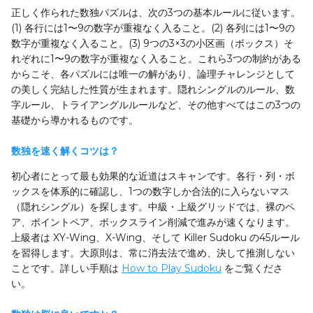
正しく作られた数独パズルは、次の3つの基本ルールに従います。
(1) 各行には1〜9の数字が重複なく入ること。(2) 各列には1〜9の
数字が重複なく入ること。(3) 9つの3×3の小区画（ボックス）そ
れぞれに1〜9の数字が重複なく入ること。これら3つの制約がある
からこそ、各パズルには唯一の解があり、論理チャレンジとして
の美しく完結した性質が生まれます。隠れシングルのルール、数
字ルール、トライアングルルールなど、その他すべてはこの3つの
基礎から導かれるものです。
数独を速く解くコツは？
初心者にとって最も効果的な近道はスキャンです。各行・列・ボ
ックスを体系的に確認し、1つの数字しか合法的に入らないマス
（隠れシングル）を探します。中級・上級グリッドでは、裸のペ
ア、ポイントペア、ボックスライン削減で進みが速くなります。
上級者は XY-Wing、X-Wing、そして Killer Sudoku の45ルール
を習得します。大原則は、常に消去法で進め、決して推測しない
ことです。詳しい手順は
How to Play Sudoku
をご覧くださ
い。