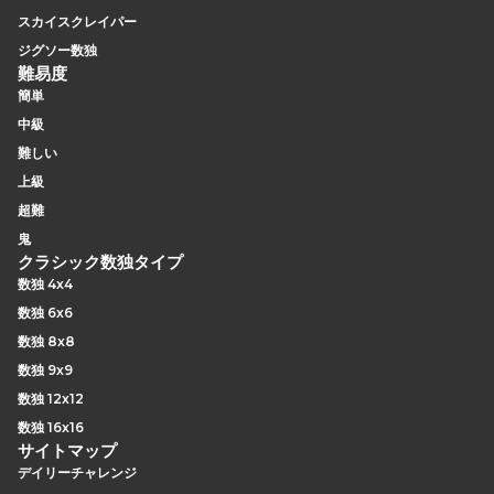
スカイスクレイパー
ジグソー数独
難易度
簡単
中級
難しい
上級
超難
鬼
クラシック数独タイプ
数独 4x4
数独 6x6
数独 8x8
数独 9x9
数独 12x12
数独 16x16
サイトマップ
デイリーチャレンジ