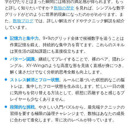
字がぴたりとはまった瞬間には格別の満足感が得られます。もっ
と詳しく知りたいですか？
数独の歴史
を見れば、シンプルな数字
グリッドがどのように世界的現象になったのかがわかります。ま
た、
数独ブログ
では、詳しい解法ガイドやテクニック解説を紹介
しています。
記憶力と集中力
。9×9のグリッド全体で候補数字を追うことは
作業記憶を鍛え、持続的な集中力を育てます。これらのスキル
は実生活の認知課題にも直接役立ちます。
パターン認識
。継続してプレイすることで、裸のペア、隠れシ
ングル、XY-Wingのような高度な形を見抜く直感が身につき、
解く速さだけでなく分析的思考全般も向上します。
ストレス解消とフロー状態
。ルールに基づいた瞑想的なこの脳
トレは、集中したフロー状態を生み出します。忙しい一日の後
に気持ちを切り替える方法として、瞑想に匹敵すると感じるプ
レイヤーも少なくありません。
段階的な挑戦
。やさしい入門パズルから、最先端テクニックの
習得を要する極限の論理チャレンジまで、数独はあなたの成長
に合わせて進化します。常に次のレベルが待っています。