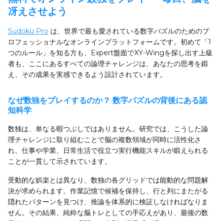
冴えさせよう
Sudoku Pro
は、世界で最も愛されている数字パズルのためのプ
ロフェッショナルなオンラインプラットフォームです。初めて「1
つのルール」を知る方も、Expert盤面でXY-Wingを探し出す上級
者も、ここにあるすべての論理チャレンジは、あなたの思考を鍛
え、その成果を実感できるよう設計されています。
なぜ数独をプレイするのか？ 数字パズルの背後にある認
知科学
数独は、単なる暇つぶしではありません。研究では、こうした論
理チャレンジに取り組むことで脳の複数領域が同時に活性化さ
れ、仕事や学業、日常生活で役立つ実行機能スキルが鍛えられる
ことが一貫して示されています。
受動的な娯楽とは異なり、数独の各グリッドでは能動的な問題解
決が求められます。作業記憶で候補を保持し、行と列にまたがる
隠れたパターンを見つけ、推論を体系的に検証しなければなりま
せん。その結果、純粋な脳トレとしての手応えがあり、最後の数