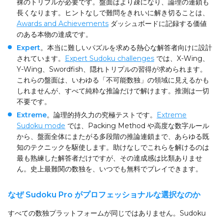
裸のトリプルが必要です。盤面はより疎になり、論理の連鎖も
長くなります。ヒントなしで難問をきれいに解き切ることは、
Awards and Achievements
ダッシュボードに記録する価値
のある本物の達成です。
Expert
。本当に難しいパズルを求める熱心な解答者向けに設計
されています。
Expert Sudoku challenges
では、X-Wing、
Y-Wing、Swordfish、隠れトリプルの習得が求められます。
これらの盤面は、いわゆる「不可能数独」の領域に見えるかも
しれませんが、すべて純粋な推論だけで解けます。推測は一切
不要です。
Extreme
。論理的持久力の究極テストです。
Extreme
Sudoku mode
では、Packing Method や高度な数字ルール
から、盤面全体にまたがる多段階の推論連鎖まで、あらゆる既
知のテクニックを駆使します。助けなしでこれらを解けるのは
最も熟練した解答者だけですが、その達成感は比類ありませ
ん。史上最難関の数独を、いつでも無料でプレイできます。
なぜ Sudoku Pro がプロフェッショナルな選択なのか
すべての数独プラットフォームが同じではありません。Sudoku