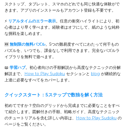
スクトップ、タブレット、スマホのどれでも同じ快適な体験がで
きます。アプリのインストールもアカウント登録も不要です。
⚡
リアルタイムのエラー表示
。任意の衝突ハイライトにより、初
心者はより早く学べます。経験者はオフにして、紙のような純粋
な挑戦を楽しめます。
🆕
無制限の無料パズル
。5つの難易度すべてにわたって何千もの
パズルを、いつでも、課金なしで利用できます。完全なパズルラ
イブラリを無料で遊べます。
📖
学習ハブ
。初心者向けの手順解説から高度なテクニックの分解
解説まで、
How to Play Sudoku
セクションと
blog
が継続的な
上達に必要なすべてをカバーします。
クイックスタート：5ステップで数独を解く方法
初めてですか？空白のグリッドから完成までに必要なことをすべ
て紹介します。図解付きの手順、戦略ガイド、高度なテクニック
のチュートリアルを含む詳しい内容は、
How to Play Sudoku
の
ページをご覧ください。