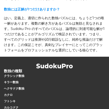
数独には正解が1つだけありますか？
はい。定義上、適切に作られた数独パズルには、ちょうど1つの唯
一解があります。複数の解き方があるパズルは無効と見なされま
す。Sudoku Pro のすべてのパズルは、論理的に到達可能な解が1
つだけであることがアルゴリズムで検証されています。つまり、
すべてのグリッドは推測や試行錯誤なしに、純粋な推論だけで解
けます。この保証こそが、真剣なプレイヤーにとってこのプラッ
トフォームをプロフェッショナルな選択にしている核心です。
数独の種類
クラシック数独
キラー数独
ヘクサドク数独
カクロ
フトシキ
カルコドク