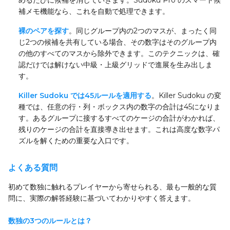
めるたびに候補を消していきます。Sudoku Pro のスマート候
補メモ機能なら、これを自動で処理できます。
裸のペアを探す
。同じグループ内の2つのマスが、まったく同
じ2つの候補を共有している場合、その数字はそのグループ内
の他のすべてのマスから除外できます。このテクニックは、確
認だけでは解けない中級・上級グリッドで進展を生み出しま
す。
Killer Sudoku では45ルールを適用する
。Killer Sudoku の変
種では、任意の行・列・ボックス内の数字の合計は45になりま
す。あるグループに接するすべてのケージの合計がわかれば、
残りのケージの合計を直接導き出せます。これは高度な数字パ
ズルを解くための重要な入口です。
よくある質問
初めて数独に触れるプレイヤーから寄せられる、最も一般的な質
問に、実際の解答経験に基づいてわかりやすく答えます。
数独の3つのルールとは？