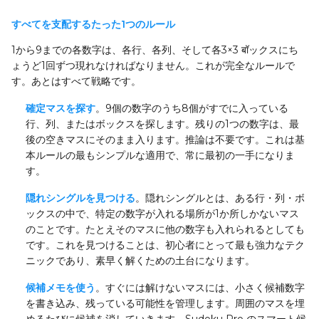
すべてを支配するたった1つのルール
1から9までの各数字は、各行、各列、そして各3×3 बॉックスにち
ょうど1回ずつ現れなければなりません。これが完全なルールで
す。あとはすべて戦略です。
確定マスを探す
。9個の数字のうち8個がすでに入っている
行、列、またはボックスを探します。残りの1つの数字は、最
後の空きマスにそのまま入ります。推論は不要です。これは基
本ルールの最もシンプルな適用で、常に最初の一手になりま
す。
隠れシングルを見つける
。隠れシングルとは、ある行・列・ボ
ックスの中で、特定の数字が入れる場所が1か所しかないマス
のことです。たとえそのマスに他の数字も入れられるとしても
です。これを見つけることは、初心者にとって最も強力なテク
ニックであり、素早く解くための土台になります。
候補メモを使う
。すぐには解けないマスには、小さく候補数字
を書き込み、残っている可能性を管理します。周囲のマスを埋