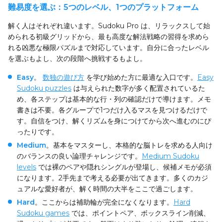
難易度を選ぶ：5つのレベル、1つのプラットフォーム
解く人はそれぞれ違います。Sudoku Pro は、リラックスして始
められる初級グリッドから、最も高度な解法戦略の習得を求めら
れる凶悪な極限パズルまで対応しています。自分に合ったレベル
を選ぶもよし、次の段階へ挑戦するもよし。
Easy
。
数独の遊び方
を学び始めた方に最適な入口です。
Easy
Sudoku puzzles
は与えられた数字が多く配置されているた
め、各ステップは基本的な行・列の確認だけで導けます。メモ
書きは不要。各グループで1つだけ入るマスを見つけるだけで
す。自信をつけ、解くリズムを身につけてから次へ進むのにぴ
ったりです。
Medium
。基本をマスターし、本格的な脳トレを求める人向け
のバランスの良い論理チャレンジです。
Medium Sudoku
levels
では裸のペアや隠れシングルが登場し、候補メモが必須
になります。2手先まで考える必要が出てきます。多くのカジ
ュアルな愛好者が、解く時間の大半をここで過ごします。
Hard
。ここからは補助輪が完全になくなります。
Hard
Sudoku games
では、ポイントペア、ボックスライン削減、