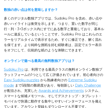
数独の赤い点は何を意味しますか？
多くのデジタル数独アプリでは、Sudoku Pro を含め、赤い点や
赤いハイライトは衝突を示します。つまり、置いた数字が同じ
行・列・3×3ボックス内にすでにある数字と重複しており、基本ル
ールに違反しているということです。Sudoku Pro はこれらのエ
ラーをリアルタイムで表示するため、すぐに修正でき、解く流れ
を保てます。より純粋な挑戦を好む経験者は、設定でエラー表示
をオフにして、伝統的な紙のような体験にできます。
オンラインで遊べる最高の無料数独アプリは？
Sudoku Pro
は、利用できる最高クラスの無料オンライン数独プ
ラットフォームの1つとして広く評価されています。初心者向けの
Easy Sudoku puzzles
から熟練者向けの
Extreme Sudoku
mode
まで5段階の難易度があり、毎朝新しい
Daily Challenge
が配信され、充実した
Awards and Achievements
システム、
スマートな候補メモツール、そしてデスクトップ・タブレット・
モバイルで快適に動作する集中しやすいインターフェースを備え
ています。アカウント登録もダウンロードも不要です。