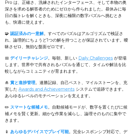
Pro は、正確さ、洗練されたインターフェース、そして本物の奥
深さを求める解答者のためにゼロから作られました。昼休みに毎
日の脳トレを解くときも、深夜に極限の数字パズルへ挑むとき
も、快適に使えます。
🧩
認証済みの一意解
。すべてのパズルはアルゴリズムで検証さ
れ、論理的にちょうど1つの解を持つことが保証されています。曖
昧さゼロ、無効な盤面ゼロです。
📅
デイリーチャレンジ
。毎朝、新しい
Daily Challenges
が登場
します。世界中で共有されるパズルを通じて、タイムや解法を比
較しながらコミュニティが育まれます。
🎍
賞と進捗管理
。連勝記録、自己ベスト、マイルストーンを、充
実した
Awards and Achievements
システムで追跡できます。
あらゆるレベルのモチベーションを支えます。
✏️
スマートな候補メモ
。自動候補モードが、数字を置くたびに候
補メモを賢く更新。細かな作業を減らし、論理そのものに集中で
きます。
📱
あらゆるデバイスでプレイ可能
。完全レスポンシブ対応で、デ