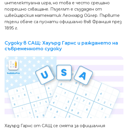
интелектуална игра, но това е често срещано
погрешно схващане. Пъзелът е създаден от
швейцарския математик Леонхард Ойлер. Първите
пъзели обаче са пуснати официално във Франция през
1895 г.
Судоку в САЩ: Хауърд Гарнс и раждането на
съвременното судоку
Хауърд Гарнс от САЩ се смята за официалния