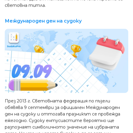
световна титла.
Международен ден на судоку
През 2013 г. Световната федерация по пъзели
обявява 9 септември за официален Международен
ден на судоку и оттогава празникът се провежда
ежегодно. Судоку ентусиастите вероятно ще
разпознаят символичното значение на избраната