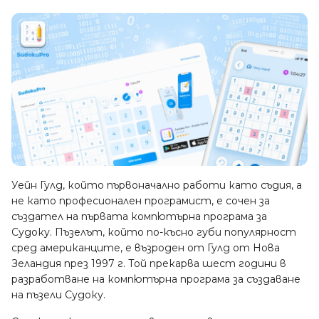
Уейн Гулд, който първоначално работи като съдия, а
не като професионален програмист, е сочен за
създател на първата компютърна програма за
Судоку. Пъзелът, който по-късно губи популярност
сред американците, е възроден от Гулд от Нова
Зеландия през 1997 г. Той прекарва шест години в
разработване на компютърна програма за създаване
на пъзели Судоку.