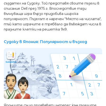
създател на Судоку. Той представя своите пъзели в
списание Dell през 1975 г. Впоследствие тази
вълнуваща игра бързо придобива широка
популярност. Пъзелът е наречен "Място на числата",
тъй като играчите е трябвало да въвеждат числа в
празните клетки на решетка 9х9.
Судоку в Япония: Популярност и възход
Японците също проявяват интерес към пъзелите.