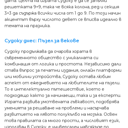
дата. Целта на играта Судоку е да се запълни
решетката 9×9, така че всяка колона, ред и секция
3×3 да съдържа всички числа от 1 до 9. По този начин
акцентът върху числото девет се вписва идеално в
темата на празника.
Судоку днес: Пъзел за векове
Судоку продължава да очарова хората в
съвременното общество с уникалната си
комбинация от логика и простота. Независимо дали
става въпрос за печатни издания, онлайн платформи
или мобилни устройства, Судоку остава любим
аспект от ежедневието на любителите на пъзели.
То е интелектуално пътешествие, което е
подходящо както за начинаещи, така и за експерти.
Играта развива умствената гъвкавост, подобрява
уменията за решаване на проблеми и насърчава
развитието на лявото полукълбо на мозъка. Освен
това правилата са много прости, а числовият език,
използван в Судоку, е универсален навсякъде по