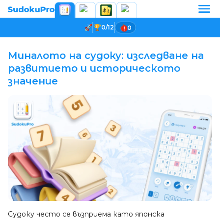
0/12
0
Миналото на судоку: изследване на
развитието и историческото
значение
Судоку често се възприема като японска