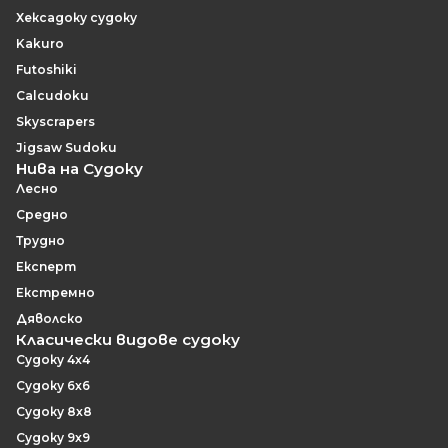
Хексадоку судоку
Kakuro
Futoshiki
Calcudoku
Skyscrapers
Jigsaw Sudoku
Нива на Судоку
Лесно
Средно
Трудно
Експерт
Екстремно
Дяволско
Класически видове судоку
Судоку 4x4
Судоку 6x6
Судоку 8x8
Судоку 9x9