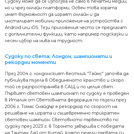
Судоку може да се използва не само в печатни медии,
но и чрез онлайн платформи. Освен това хората
имат възможност да играят онлайн и да
инсталират мобилни приложения на устройства с
Android или iOS. Тези приложения често се предлагат
с допълнителни функции, като например подсказки и
лесен избор на нива на трудност.
Судоку по света: Лондон, шампионати и
рекордни моменти
През 2004 г. лондонският вестник "Таймс" започва да
публикува пъзела в Обединеното кралство и скоро
той се разпространява в САЩ и по целия свят.
Първият световен шампионат по судоку е проведен
в Италия от Световната федерация по пъзели през
2006 г. Томас Снайдър е рекордьор по скорост на
решаване на играта и същевременно трикратен
световен шампион. Световното първенство по
судоку през 2023 г. в Торонто завършва с победата
на Тантан Дай от Китай, която печели първата си