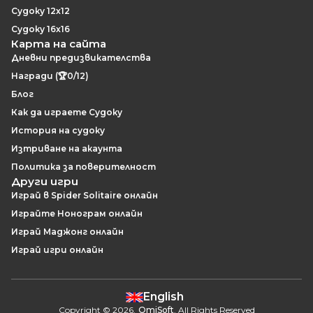
Судоку 12x12
Судоку 16x16
Карта на сайта
Дневни предизвикателства
Награди (🏆0/12)
Блог
Как да играете Судоку
История на судоку
Изтриване на акаунта
Политика за поверителност
Други игри
Играй в Spider Solitaire онлайн
Играйте Нонограм онлайн
Играй Маджонг онлайн
Играй игри онлайн
English
Copyright
©
2026
.
OmiSoft
. All Rights Reserved