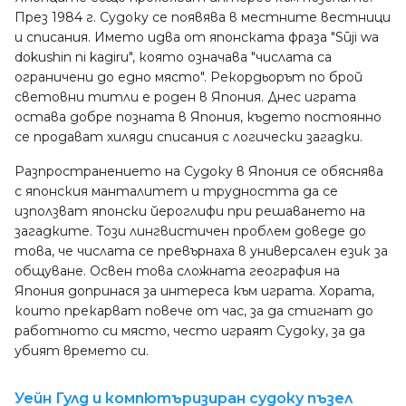
През 1984 г. Судоку се появява в местните вестници
и списания. Името идва от японската фраза "Sūji wa
dokushin ni kagiru", която означава "числата са
ограничени до едно място". Рекордьорът по брой
световни титли е роден в Япония. Днес играта
остава добре позната в Япония, където постоянно
се продават хиляди списания с логически загадки.
Разпространението на Судоку в Япония се обяснява
с японския манталитет и трудността да се
използват японски йероглифи при решаването на
загадките. Този лингвистичен проблем доведе до
това, че числата се превърнаха в универсален език за
общуване. Освен това сложната география на
Япония допринася за интереса към играта. Хората,
които прекарват повече от час, за да стигнат до
работното си място, често играят Судоку, за да
убият времето си.
Уейн Гулд и компютъризиран судоку пъзел