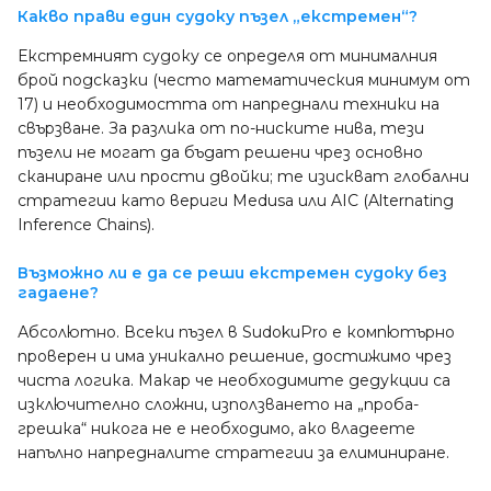
Какво прави един судоку пъзел „екстремен“?
Екстремният судоку се определя от минималния
брой подсказки (често математическия минимум от
17) и необходимостта от напреднали техники на
свързване. За разлика от по-ниските нива, тези
пъзели не могат да бъдат решени чрез основно
сканиране или прости двойки; те изискват глобални
стратегии като вериги Medusa или AIC (Alternating
Inference Chains).
Възможно ли е да се реши екстремен судоку без
гадаене?
Абсолютно. Всеки пъзел в SudokuPro е компютърно
проверен и има уникално решение, достижимо чрез
чиста логика. Макар че необходимите дедукции са
изключително сложни, използването на „проба-
грешка“ никога не е необходимо, ако владеете
напълно напредналите стратегии за елиминиране.