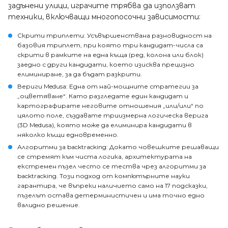
задънени улици, играчите трябва да използват
техники, включващи многопосочни зависимости:
Скрити триплети: Усъвършенствана разновидност на
базовия триплет, при която три кандидат-числа са
скрити в рамките на една къща (ред, колона или блок)
заедно с други кандидати, което изисква прецизно
елиминиране, за да бъдат разкрити.
Вериги Medusa: Една от най-мощните стратегии за
„оцветяване“. Като разгледате един кандидат и
картографирате неговите отношения „или/или“ по
цялото поле, създавате триизмерна логическа верига
(3D Medusa), която може да елиминира кандидати в
няколко къщи едновременно.
Алгоритми за backtracking: Докато човешките решаващи
се стремят към чиста логика, архитектурата на
екстремен пъзел често се тества чрез алгоритми за
backtracking. Този подход от компютърните науки
гарантира, че въпреки наличието само на 17 подсказки,
пъзелът остава детерминистичен и има точно едно
валидно решение.