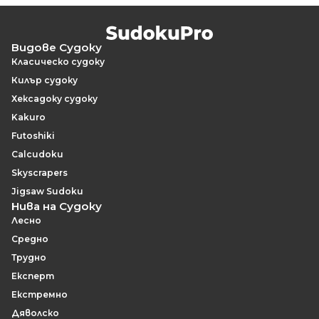
Видове Судоку
Класическо судоку
Килър судоку
Хексадоку судоку
Kakuro
Futoshiki
Calcudoku
Skyscrapers
Jigsaw Sudoku
Нива на Судоку
Лесно
Средно
Трудно
Експерт
Екстремно
Дяволско