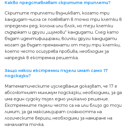
Какво представляват скритите триплети?
Скритите триплети възникват, когато три
кандидат-числа се появяват в точно три клетки в
определен ред, колона или блок, но тези клетки
съдържат и други „шумови“ кандидати. След като
бъдат идентифицирани, всички други кандидати
могат да бъдат премахнати от тези три клетки,
което често осигурява пробива, необходим за
напредък в екстремна решетка.
Защо някои екстремни пъзели имат само 17
подсказки?
Математическите изследвания доказват, че 17 е
абсолютният минимум подсказки, необходими, за да
има един судоку пъзел едно уникално решение.
Екстремните пъзели често са на или близо до този
лимит, за да максимизират сложността на
логическите вериги, необходими за намиране на
началната точка.