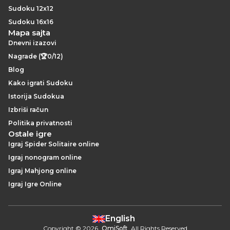
Sudoku 12x12
Sudoku 16x16
Mapa sajta
Dnevni izazovi
Nagrade (🏆0/12)
Blog
Kako igrati Sudoku
Istorija Sudokua
Izbriši račun
Politika privatnosti
Ostale igre
Igraj Spider Solitaire online
Igraj nonogram online
Igraj Mahjong online
Igraj Igre Online
English
Copyright
©
2026
.
OmiSoft
. All Rights Reserved