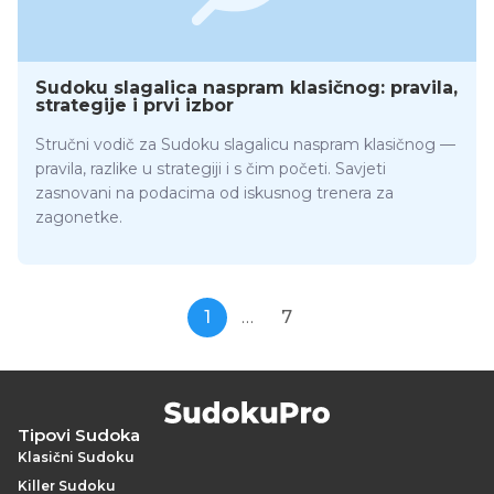
Sudoku slagalica naspram klasičnog: pravila,
strategije i prvi izbor
Stručni vodič za Sudoku slagalicu naspram klasičnog —
pravila, razlike u strategiji i s čim početi. Savjeti
zasnovani na podacima od iskusnog trenera za
zagonetke.
1
…
7
Tipovi Sudoka
Klasični Sudoku
Killer Sudoku