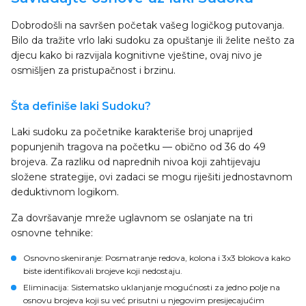
Dobrodošli na savršen početak vašeg logičkog putovanja.
Bilo da tražite vrlo laki sudoku za opuštanje ili želite nešto za
djecu kako bi razvijala kognitivne vještine, ovaj nivo je
osmišljen za pristupačnost i brzinu.
Šta definiše laki Sudoku?
Laki sudoku za početnike karakteriše broj unaprijed
popunjenih tragova na početku — obično od 36 do 49
brojeva. Za razliku od naprednih nivoa koji zahtijevaju
složene strategije, ovi zadaci se mogu riješiti jednostavnom
deduktivnom logikom.
Za dovršavanje mreže uglavnom se oslanjate na tri
osnovne tehnike:
Osnovno skeniranje
: Posmatranje redova, kolona i 3x3 blokova kako
biste identifikovali brojeve koji nedostaju.
Eliminacija
: Sistematsko uklanjanje mogućnosti za jedno polje na
osnovu brojeva koji su već prisutni u njegovim presijecajućim