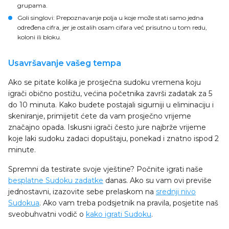
grupama.
Goli singlovi
: Prepoznavanje polja u koje može stati samo jedna
određena cifra, jer je ostalih osam cifara već prisutno u tom redu,
koloni ili bloku.
Usavršavanje vašeg tempa
Ako se pitate kolika je prosječna sudoku vremena koju
igrači obično postižu, većina početnika završi zadatak za 5
do 10 minuta. Kako budete postajali sigurniji u eliminaciju i
skeniranje, primijetit ćete da vam prosječno vrijeme
značajno opada. Iskusni igrači često jure najbrže vrijeme
koje laki sudoku zadaci dopuštaju, ponekad i znatno ispod 2
minute.
Spremni da testirate svoje vještine? Počnite igrati naše
besplatne Sudoku zadatke
danas. Ako su vam ovi previše
jednostavni, izazovite sebe prelaskom na
srednji nivo
Sudokua
. Ako vam treba podsjetnik na pravila, posjetite naš
sveobuhvatni vodič o
kako igrati Sudoku
.