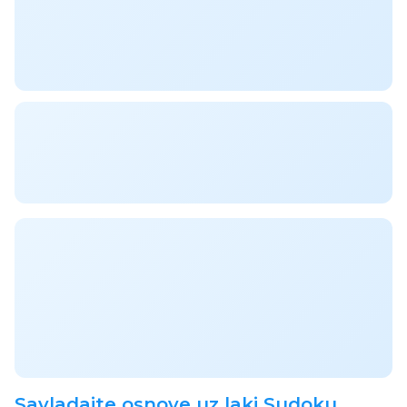
Savladajte osnove uz laki Sudoku