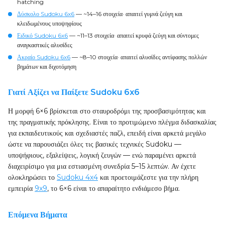
hatching
Δύσκολο Sudoku 6x6
— ~14–16 στοιχεία· απαιτεί γυμνά ζεύγη και
κλειδωμένους υποψηφίους
Ειδικό Sudoku 6x6
— ~11–13 στοιχεία· απαιτεί κρυφά ζεύγη και σύντομες
αναγκαστικές αλυσίδες
Ακραίο Sudoku 6x6
— ~8–10 στοιχεία· απαιτεί αλυσίδες αντίφασης πολλών
βημάτων και διχοτόμηση
Γιατί Αξίζει να Παίξετε Sudoku 6x6
Η μορφή 6×6 βρίσκεται στο σταυροδρόμι της προσβασιμότητας και
της πραγματικής πρόκλησης. Είναι το προτιμώμενο πλέγμα διδασκαλίας
για εκπαιδευτικούς και σχεδιαστές παζλ, επειδή είναι αρκετά μεγάλο
ώστε να παρουσιάζει όλες τις βασικές τεχνικές Sudoku —
υποψήφιους, εξαλείψεις, λογική ζευγών — ενώ παραμένει αρκετά
διαχειρίσιμο για μια εστιασμένη συνεδρία 5–15 λεπτών. Αν έχετε
ολοκληρώσει το
Sudoku 4x4
και προετοιμάζεστε για την πλήρη
εμπειρία
9x9
, το 6×6 είναι το απαραίτητο ενδιάμεσο βήμα.
Επόμενα Βήματα