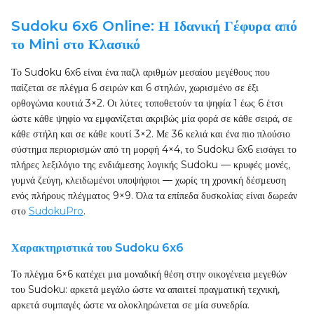
Sudoku 6x6 Online: Η Ιδανική Γέφυρα από
το Mini στο Κλασικό
Το Sudoku 6x6 είναι ένα παζλ αριθμών μεσαίου μεγέθους που
παίζεται σε πλέγμα 6 σειρών και 6 στηλών, χωρισμένο σε έξι
ορθογώνια κουτιά 3×2. Οι λύτες τοποθετούν τα ψηφία 1 έως 6 έτσι
ώστε κάθε ψηφίο να εμφανίζεται ακριβώς μία φορά σε κάθε σειρά, σε
κάθε στήλη και σε κάθε κουτί 3×2. Με 36 κελιά και ένα πιο πλούσιο
σύστημα περιορισμών από τη μορφή 4×4, το Sudoku 6x6 εισάγει το
πλήρες λεξιλόγιο της ενδιάμεσης λογικής Sudoku — κρυφές μονές,
γυμνά ζεύγη, κλειδωμένοι υποψήφιοι — χωρίς τη χρονική δέσμευση
ενός πλήρους πλέγματος 9×9. Όλα τα επίπεδα δυσκολίας είναι δωρεάν
στο
SudokuPro
.
Χαρακτηριστικά του Sudoku 6x6
Το πλέγμα 6×6 κατέχει μια μοναδική θέση στην οικογένεια μεγεθών
του Sudoku: αρκετά μεγάλο ώστε να απαιτεί πραγματική τεχνική,
αρκετά συμπαγές ώστε να ολοκληρώνεται σε μία συνεδρία.