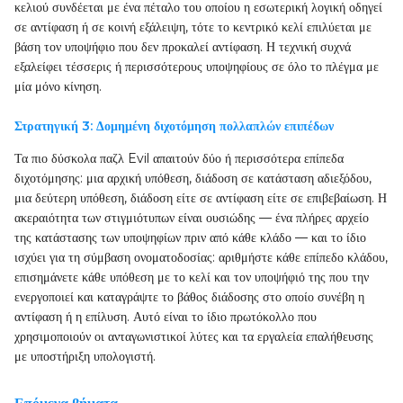
κελιού συνδέεται με ένα πέταλο του οποίου η εσωτερική λογική οδηγεί
σε αντίφαση ή σε κοινή εξάλειψη, τότε το κεντρικό κελί επιλύεται με
βάση τον υποψήφιο που δεν προκαλεί αντίφαση. Η τεχνική συχνά
εξαλείφει τέσσερις ή περισσότερους υποψηφίους σε όλο το πλέγμα με
μία μόνο κίνηση.
Στρατηγική 3: Δομημένη διχοτόμηση πολλαπλών επιπέδων
Τα πιο δύσκολα παζλ Evil απαιτούν δύο ή περισσότερα επίπεδα
διχοτόμησης: μια αρχική υπόθεση, διάδοση σε κατάσταση αδιεξόδου,
μια δεύτερη υπόθεση, διάδοση είτε σε αντίφαση είτε σε επιβεβαίωση. Η
ακεραιότητα των στιγμιότυπων είναι ουσιώδης — ένα πλήρες αρχείο
της κατάστασης των υποψηφίων πριν από κάθε κλάδο — και το ίδιο
ισχύει για τη σύμβαση ονοματοδοσίας: αριθμήστε κάθε επίπεδο κλάδου,
επισημάνετε κάθε υπόθεση με το κελί και τον υποψήφιό της που την
ενεργοποιεί και καταγράψτε το βάθος διάδοσης στο οποίο συνέβη η
αντίφαση ή η επίλυση. Αυτό είναι το ίδιο πρωτόκολλο που
χρησιμοποιούν οι ανταγωνιστικοί λύτες και τα εργαλεία επαλήθευσης
με υποστήριξη υπολογιστή.