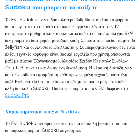
Sudoku που μπορείτε να παίξετε
Το Evil Sudoku είναι η δυσκολότερη βαθμίδα στο κλασικό φορμάτ —
δημιουργείται στο ή κοντά στο αποδεδειγμένο ελάχιστο των 17
στοιχείων, το μαθηματικό κατώφλι κάτω από το οποίο ένα πλέγμα 9×9
δεν μπορεί να διατηρήσει μοναδική λύση. Σε αυτό το επίπεδο, τα μοτίβα
Jellyfish και οι Αλυσίδες Εναλλακτικής Συμπερασματολογίας δεν είναι
πλέον τεχνικές κορυφής· είναι βασικά εργαλεία που χρησιμοποιούνται
μαζί με Δίκτυα Εξαναγκασμού, αλυσίδες Σχεδόν Κλειστών Συνόλων,
Death Blossom και δομημένη διχοτόμηση. Η κλασική διάταξη 3×3
κουτιών καθιστά εφαρμόσιμη κάθε προχωρημένη τεχνική, οπότε ένα
παζλ Evil αποτελεί το σημείο αναφοράς με το οποίο μετριέται κάθε
άλλη δυσκολία Sudoku. Παίξτε απεριόριστα παζλ Evil δωρεάν στο
SudokuPro
.
Χαρακτηριστικά του Evil Sudoku
Το Evil Sudoku αντιπροσωπεύει την πιο δύσκολη βαθμίδα του πιο
δημοφιλούς φορμάτ Sudoku παγκοσμίως.