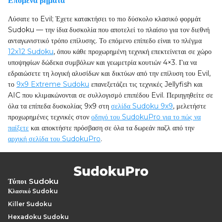
Επόμενα βήματα
Λύσατε το Evil; Έχετε κατακτήσει το πιο δύσκολο κλασικό φορμάτ
Sudoku — την ίδια δυσκολία που αποτελεί το πλαίσιο για τον διεθνή
ανταγωνιστικό τρόπο επίλυσης. Το επόμενο επίπεδο είναι το πλέγμα
12x12 Sudoku
, όπου κάθε προχωρημένη τεχνική επεκτείνεται σε χώρο
υποψηφίων δώδεκα συμβόλων και γεωμετρία κουτιών 4×3. Για να
εδραιώσετε τη λογική αλυσίδων και δικτύων από την επίλυση του Evil,
το
9x9 Extreme Sudoku
επανεξετάζει τις τεχνικές Jellyfish και
AIC που κλιμακώνονται σε συλλογισμό επιπέδου Evil. Περιηγηθείτε σε
όλα τα επίπεδα δυσκολίας 9x9 στη
σελίδα Sudoku 9x9
, μελετήστε
προχωρημένες τεχνικές στον
οδηγό του SudokuPro για το πώς να
παίξετε
και αποκτήστε πρόσβαση σε όλα τα δωρεάν παζλ από την
αρχική σελίδα του SudokuPro
.
Τύποι Sudoku
Κλασικό Sudoku
Killer Sudoku
Hexadoku Sudoku