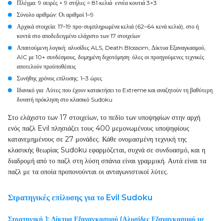
Πλέγμα
: 9 σειρές × 9 στήλες = 81 κελιά· εννέα κουτιά 3×3
Σύνολο αριθμών
: Οι αριθμοί 1–9
Αρχικά στοιχεία
: 17–19 προ-συμπληρωμένα κελιά (62–64 κενά κελιά), στο ή
κοντά στο αποδεδειγμένο ελάχιστο των 17 στοιχείων
Απαιτούμενη λογική
: αλυσίδες ALS, Death Blossom, Δίκτυα Εξαναγκασμού,
AIC με 10+ συνδέσμους, δομημένη διχοτόμηση· όλες οι προηγούμενες τεχνικές
αποτελούν προϋποθέσεις
Συνήθης χρόνος επίλυσης
: 1–3 ώρες
Ιδανικό για
: Λύτες που έχουν κατακτήσει το Extreme και αναζητούν τη βαθύτερη
δυνατή πρόκληση στο κλασικό Sudoku
Στο ελάχιστο των 17 στοιχείων, το πεδίο των υποψηφίων στην αρχή
ενός παζλ Evil πλησιάζει τους 400 μεμονωμένους υποψηφίους
κατανεμημένους σε 27 μονάδες. Κάθε ονομασμένη τεχνική της
κλασικής θεωρίας Sudoku εφαρμόζεται, συχνά σε συνδυασμό, και η
διαδρομή από το παζλ στη λύση σπάνια είναι γραμμική. Αυτά είναι τα
παζλ με τα οποία προπονούνται οι ανταγωνιστικοί λύτες.
Στρατηγικές επίλυσης για το Evil Sudoku
Στρατηγική 1: Δίκτυα Εξαναγκασμού (Αλυσίδες Εξαναγκασμού με