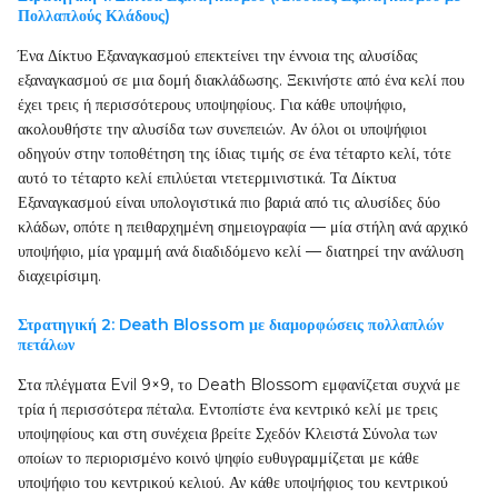
Πολλαπλούς Κλάδους)
Ένα Δίκτυο Εξαναγκασμού επεκτείνει την έννοια της αλυσίδας
εξαναγκασμού σε μια δομή διακλάδωσης. Ξεκινήστε από ένα κελί που
έχει τρεις ή περισσότερους υποψηφίους. Για κάθε υποψήφιο,
ακολουθήστε την αλυσίδα των συνεπειών. Αν όλοι οι υποψήφιοι
οδηγούν στην τοποθέτηση της ίδιας τιμής σε ένα τέταρτο κελί, τότε
αυτό το τέταρτο κελί επιλύεται ντετερμινιστικά. Τα Δίκτυα
Εξαναγκασμού είναι υπολογιστικά πιο βαριά από τις αλυσίδες δύο
κλάδων, οπότε η πειθαρχημένη σημειογραφία — μία στήλη ανά αρχικό
υποψήφιο, μία γραμμή ανά διαδιδόμενο κελί — διατηρεί την ανάλυση
διαχειρίσιμη.
Στρατηγική 2: Death Blossom με διαμορφώσεις πολλαπλών
πετάλων
Στα πλέγματα Evil 9×9, το Death Blossom εμφανίζεται συχνά με
τρία ή περισσότερα πέταλα. Εντοπίστε ένα κεντρικό κελί με τρεις
υποψηφίους και στη συνέχεια βρείτε Σχεδόν Κλειστά Σύνολα των
οποίων το περιορισμένο κοινό ψηφίο ευθυγραμμίζεται με κάθε
υποψήφιο του κεντρικού κελιού. Αν κάθε υποψήφιος του κεντρικού