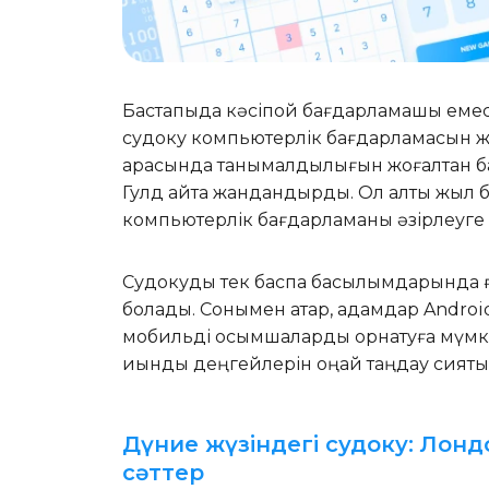
Бастапқыда кәсіпқой бағдарламашы емес
судоку компьютерлік бағдарламасын ж
арасында танымалдылығын жоғалтқан б
Гулд қайта жандандырды. Ол алты жыл 
компьютерлік бағдарламаны әзірлеуге
Судокуды тек баспа басылымдарында ға
болады. Сонымен қатар, адамдар Andro
мобильді қосымшаларды орнатуға мүмкі
қиындық деңгейлерін оңай таңдау сияқты
Дүние жүзіндегі судоку: Лон
сәттер