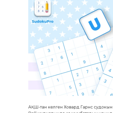
АҚШ-тан келген Ховард Гарнс судокын