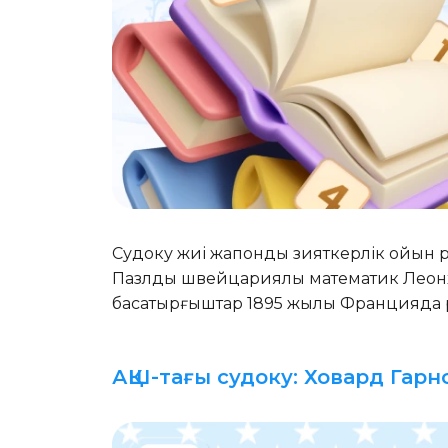
Судоку жиі жапондық зияткерлік ойын рет
Пазлды швейцариялық математик Леонх
басқатырғыштар 1895 жылы Францияда
АҚШ-тағы судоку: Ховард Гарн