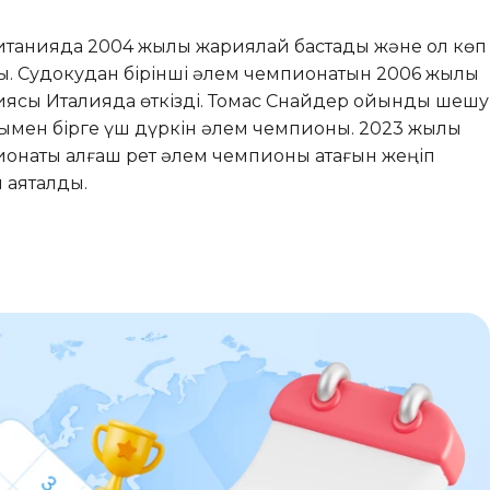
итанияда 2004 жылы жариялай бастады және ол көп
ды. Судокудан бірінші әлем чемпионатын 2006 жылы
иясы Италияда өткізді. Томас Снайдер ойынды шешу
ен бірге үш дүркін әлем чемпионы. 2023 жылы
ионаты алғаш рет әлем чемпионы атағын жеңіп
 аяқталды.