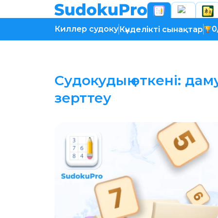
Киллер судоку
0
Күнделікті сынақтар
Судокудың өткені: да
зерттеу