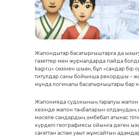
Жапондықтар басқатырғыштарға да қызығ
газеттер мен журналдарда пайда болды. 
kagiru» сөзінен шыққан, бұл «сандар бі
титулдар саны бойынша рекордшы – жапо
мұнда логикалық басқатырғыштары бар 
Жапонияда судокының таралуы жапон 
кезінде жапон таңбаларын қолданудың қ
мәселе сандардың әмбебап қатынас тіл
күрделі географиясы ойынға деген қыз
сағаттан астам уақыт жұмсайтын адамдар