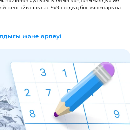
. Кейіннен бұл қызықты ойын кең танымалдыққа ие
, өйткені ойыншылар 9x9 тордың бос ұяшықтарына
лдығы және өрлеуі