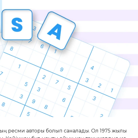
ың ресми авторы болып саналады. Ол 1975 жылы