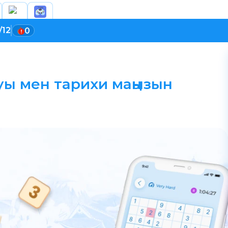
/12
0
муы мен тарихи маңызын