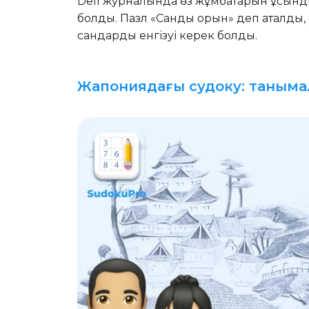
Dell журналында өз жұмбақтарын ұсынды
болды. Пазл «Сандық орын» деп аталды
сандарды енгізуі керек болды.
Жапониядағы судоку: таныма