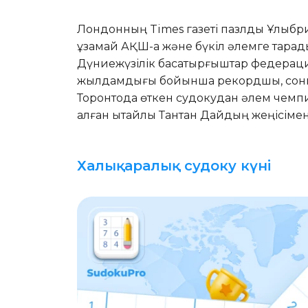
Лондонның Times газеті пазлды Ұлыбр
ұзамай АҚШ-қа және бүкіл әлемге тара
Дүниежүзілік басқатырғыштар федерац
жылдамдығы бойынша рекордшы, соным
Торонтода өткен судокудан әлем чемп
алған қытайлық Тантан Дайдың жеңісімен
Халықаралық судоку күні