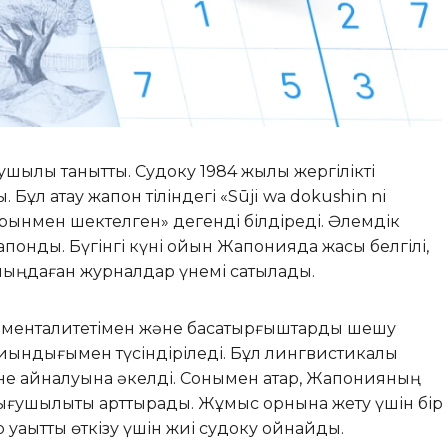
ушылық танытты. Судоку 1984 жылы жергілікті
Бұл атау жапон тіліндегі «Sūji wa dokushin ni
р орынмен шектелген» дегенді білдіреді. Әлемдік
ндық. Бүгінгі күні ойын Жапонияда жақсы белгілі,
мыңдаған журналдар үнемі сатылады.
менталитетімен және басқатырғыштарды шешу
иындығымен түсіндіріледі. Бұл лингвистикалық
іне айналуына әкелді. Сонымен қатар, Жапонияның
ығушылықты арттырады. Жұмыс орнына жету үшін бір
 уақытты өткізу үшін жиі судоку ойнайды.