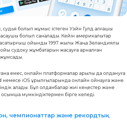
, судья болып жұмыс істеген Уэйн Гулд алғашқы
асаушы болып саналады. Кейін америкалықтар
асқатырғыш ойынды 1997 жылы Жаңа Зеландиялық
бойы судоку жұмбақтарын жасауға арналған
 жұмсады.
на емес, онлайн платформалар арқылы да қолдануға
id немесе iOS құрылғыларында онлайн ойнауға және
ндік алады. Бұл қолданбалар жиі кеңестер және
 қосымша мүмкіндіктермен бірге келеді.
дон, чемпионаттар және рекордтық