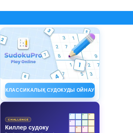
КЛАССИКАЛЫҚ СУДОКУДЫ ОЙНАУ
7
5
4
CHALLENGE
6
Киллер судоку
9
8