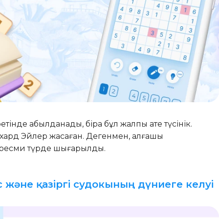
інде қабылданады, бірақ бұл жалпы қате түсінік.
ард Эйлер жасаған. Дегенмен, алғашқы
 ресми түрде шығарылды.
с және қазіргі судокының дүниеге келуі