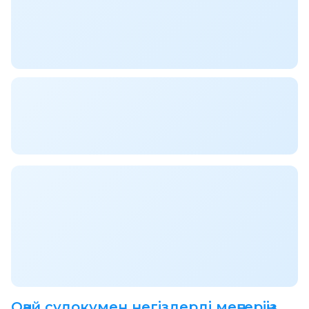
Оңай судокумен негіздерді меңгеріңіз