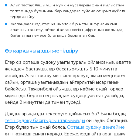
Алып тастау
: Ұяшық үшін мүмкін нұсқаларды оның қиылысатын
топтарында бұрыннан бар сандарға сүйене отырып жүйелі
түрде азайту.
Жалаң жалғыздықтар
: Ұяшыққа тек бір нақты цифр ғана сыя
алатынын анықтау, өйткені қалған сегіз цифр оның жолында,
бағанында немесе блогында бұрыннан бар.
Өз қарқыныңызды жетілдіру
Егер сіз орташа судоку уақыты туралы ойлансаңыз, әдетте
жаңадан бастаушылар басқатырғышты 5-10 минутта
аяқтайды. Алып тастау мен сканерлеуді жақсы меңгерген
сайын, орташа уақытыңыздың айтарлықтай қысқарғанын
байқайсыз. Тәжірибелі ойыншылар көбіне оңай торлар
мүмкіндік беретін ең жылдам судоку уақытын қуалайды,
кейде 2 минуттан да төмен түседі.
Дағдыларыңызды тексеруге дайынсыз ба? Бүгін біздің
тегін судоку басқатырғыштарымызды
ойнауды бастаңыз.
Егер бұлар тым оңай болса,
Орташа судоку деңгейіне
өтіп, өзіңізді сынап көріңіз. Ережелерді қайта қарап шығу