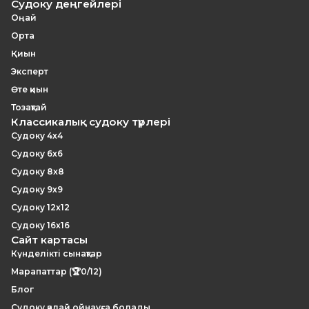
Судоку деңгейлері
Оңай
Орта
Қиын
Эксперт
Өте қиын
Тозақтай
Классикалық судоку түрлері
Судоку 4x4
Судоку 6x6
Судоку 8x8
Судоку 9x9
Судоку 12x12
Судоку 16x16
Сайт картасы
Күнделікті сынақтар
Марапаттар (🏆0/12)
Блог
Судоку қалай ойнауға болады