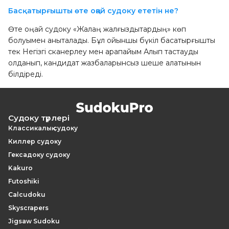
Басқатырғышты өте оңай судоку ететін не?
Өте оңай судоку «Жалаң жалғыздықтардың» көп
болуымен анықталады. Бұл ойыншы бүкіл басқатырғышты
тек Негізгі сканерлеу мен қарапайым Алып тастауды
қолданып, кандидат жазбаларынсыз шеше алатынын
білдіреді.
Судоку түрлері
Классикалық судоку
Киллер судоку
Гексадоку судоку
Kakuro
Futoshiki
Calcudoku
Skyscrapers
Jigsaw Sudoku