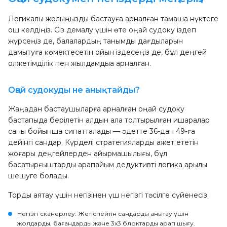
Логикалық жолыңызды бастауға арналған тамаша нүктеге
қош келдіңіз. Сіз демалу үшін өте оңай судоку іздеп
жүрсеңіз де, балалардың танымдық дағдыларын
дамытуға көмектесетін ойын іздесеңіз де, бұл деңгей
қолжетімділік пен жылдамдыққа арналған.
Оңай судокуды не анықтайды?
Жаңадан бастаушыларға арналған оңай судоку
бастапқыда берілетін алдын ала толтырылған ишаралар
саны бойынша сипатталады — әдетте 36-дан 49-ға
дейінгі сандар. Күрделі стратегияларды қажет ететін
жоғары деңгейлерден айырмашылығы, бұл
басқатырғыштарды қарапайым дедуктивті логика арқылы
шешуге болады.
Торды аяқтау үшін негізінен үш негізгі тәсілге сүйенесіз:
Негізгі сканерлеу
: Жетіспейтін сандарды анықтау үшін
жолдарды, бағандарды және 3x3 блоктарды қарап шығу.