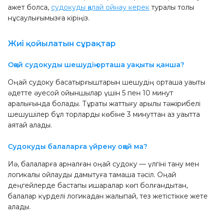
қажет болса,
судокуды қалай ойнау керек
туралы толық
нұсқаулығымызға кіріңіз.
Жиі қойылатын сұрақтар
Оңай судокуды шешудің орташа уақыты қанша?
Оңай судоку басқатырғыштарын шешудің орташа уақыты
әдетте әуесқой ойыншылар үшін 5 пен 10 минут
аралығында болады. Тұрақты жаттығу арқылы тәжірибелі
шешушілер бұл торларды көбіне 3 минуттан аз уақытта
аяқтай алады.
Судокуды балаларға үйрену оңай ма?
Иә, балаларға арналған оңай судоку — үлгіні тану мен
логикалық ойлауды дамытуға тамаша тәсіл. Оңай
деңгейлерде бастапқы ишаралар көп болғандықтан,
балалар күрделі логикадан жалықпай, тез жетістікке жете
алады.