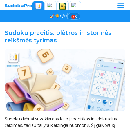
0/12
0
Sudoku praeitis: plėtros ir istorinės
reikšmės tyrimas
Sudoku dažnai suvokiamas kaip japoniškas intelektualus
žaidimas, tačiau tai yra klaidinga nuomonė. Šį galvosūkį