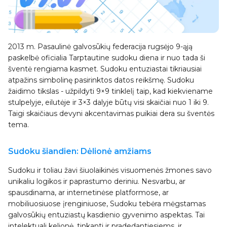
2013 m. Pasaulinė galvosūkių federacija rugsėjo 9-ąją
paskelbė oficialia Tarptautine sudoku diena ir nuo tada ši
šventė rengiama kasmet. Sudoku entuziastai tikriausiai
atpažins simbolinę pasirinktos datos reikšmę. Sudoku
žaidimo tikslas - užpildyti 9×9 tinklelį taip, kad kiekviename
stulpelyje, eilutėje ir 3×3 dalyje būtų visi skaičiai nuo 1 iki 9.
Taigi skaičiaus devyni akcentavimas puikiai dera su šventės
tema.
Sudoku šiandien: Dėlionė amžiams
Sudoku ir toliau žavi šiuolaikinės visuomenės žmones savo
unikaliu logikos ir paprastumo deriniu. Nesvarbu, ar
spausdinama, ar internetinėse platformose, ar
mobiliuosiuose įrenginiuose, Sudoku tebėra mėgstamas
galvosūkių entuziastų kasdienio gyvenimo aspektas. Tai
intelektuali kelionė, tinkanti ir pradedantiesiems, ir