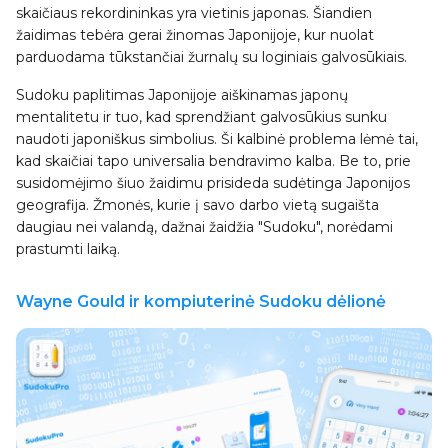
skaičiaus rekordininkas yra vietinis japonas. Šiandien
žaidimas tebėra gerai žinomas Japonijoje, kur nuolat
parduodama tūkstančiai žurnalų su loginiais galvosūkiais.
Sudoku paplitimas Japonijoje aiškinamas japonų
mentalitetu ir tuo, kad sprendžiant galvosūkius sunku
naudoti japoniškus simbolius. Ši kalbinė problema lėmė tai,
kad skaičiai tapo universalia bendravimo kalba. Be to, prie
susidomėjimo šiuo žaidimu prisideda sudėtinga Japonijos
geografija. Žmonės, kurie į savo darbo vietą sugaišta
daugiau nei valandą, dažnai žaidžia "Sudoku", norėdami
prastumti laiką.
Wayne Gould ir kompiuterinė Sudoku dėlionė