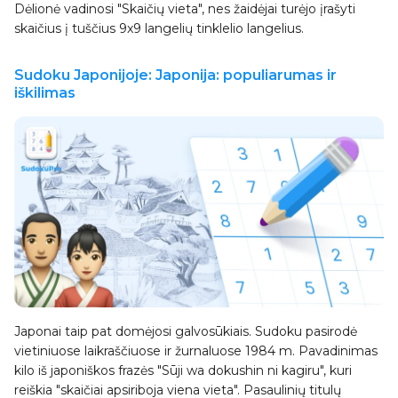
Dėlionė vadinosi "Skaičių vieta", nes žaidėjai turėjo įrašyti
skaičius į tuščius 9x9 langelių tinklelio langelius.
Sudoku Japonijoje: Japonija: populiarumas ir
iškilimas
Japonai taip pat domėjosi galvosūkiais. Sudoku pasirodė
vietiniuose laikraščiuose ir žurnaluose 1984 m. Pavadinimas
kilo iš japoniškos frazės "Sūji wa dokushin ni kagiru", kuri
reiškia "skaičiai apsiriboja viena vieta". Pasaulinių titulų