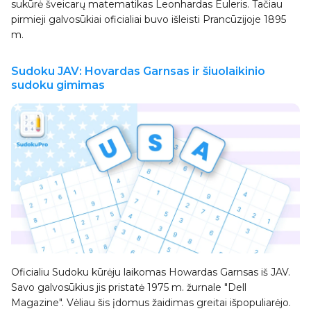
sukūrė šveicarų matematikas Leonhardas Euleris. Tačiau
pirmieji galvosūkiai oficialiai buvo išleisti Prancūzijoje 1895
m.
Sudoku JAV: Hovardas Garnsas ir šiuolaikinio
sudoku gimimas
Oficialiu Sudoku kūrėju laikomas Howardas Garnsas iš JAV.
Savo galvosūkius jis pristatė 1975 m. žurnale "Dell
Magazine". Vėliau šis įdomus žaidimas greitai išpopuliarėjo.