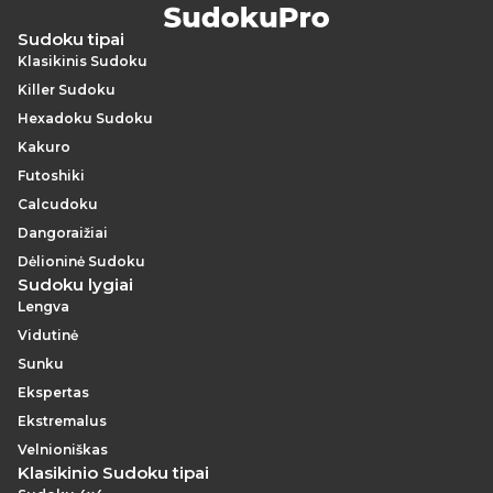
Sudoku tipai
Klasikinis Sudoku
Killer Sudoku
Hexadoku Sudoku
Kakuro
Futoshiki
Calcudoku
Dangoraižiai
Dėlioninė Sudoku
Sudoku lygiai
Lengva
Vidutinė
Sunku
Ekspertas
Ekstremalus
Velnioniškas
Klasikinio Sudoku tipai