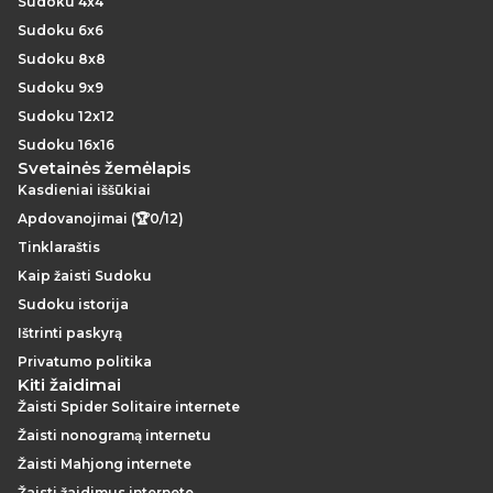
Sudoku 4x4
Sudoku 6x6
Sudoku 8x8
Sudoku 9x9
Sudoku 12x12
Sudoku 16x16
Svetainės žemėlapis
Kasdieniai iššūkiai
Apdovanojimai (🏆0/12)
Tinklaraštis
Kaip žaisti Sudoku
Sudoku istorija
Ištrinti paskyrą
Privatumo politika
Kiti žaidimai
Žaisti Spider Solitaire internete
Žaisti nonogramą internetu
Žaisti Mahjong internete
Žaisti žaidimus internete