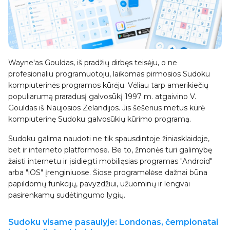
Wayne'as Gouldas, iš pradžių dirbęs teisėju, o ne
profesionaliu programuotoju, laikomas pirmosios Sudoku
kompiuterinės programos kūrėju. Vėliau tarp amerikiečių
populiarumą praradusį galvosūkį 1997 m. atgaivino V.
Gouldas iš Naujosios Zelandijos. Jis šešerius metus kūrė
kompiuterinę Sudoku galvosūkių kūrimo programą.
Sudoku galima naudoti ne tik spausdintoje žiniasklaidoje,
bet ir interneto platformose. Be to, žmonės turi galimybę
žaisti internetu ir įsidiegti mobiliąsias programas "Android"
arba "iOS" įrenginiuose. Šiose programėlėse dažnai būna
papildomų funkcijų, pavyzdžiui, užuominų ir lengvai
pasirenkamų sudėtingumo lygių.
Sudoku visame pasaulyje: Londonas, čempionatai