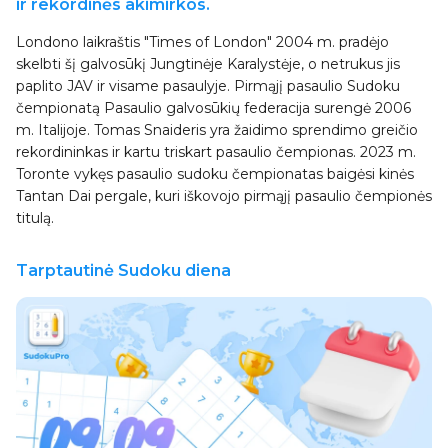
ir rekordinės akimirkos.
Londono laikraštis "Times of London" 2004 m. pradėjo
skelbti šį galvosūkį Jungtinėje Karalystėje, o netrukus jis
paplito JAV ir visame pasaulyje. Pirmąjį pasaulio Sudoku
čempionatą Pasaulio galvosūkių federacija surengė 2006
m. Italijoje. Tomas Snaideris yra žaidimo sprendimo greičio
rekordininkas ir kartu triskart pasaulio čempionas. 2023 m.
Toronte vykęs pasaulio sudoku čempionatas baigėsi kinės
Tantan Dai pergale, kuri iškovojo pirmąjį pasaulio čempionės
titulą.
Tarptautinė Sudoku diena