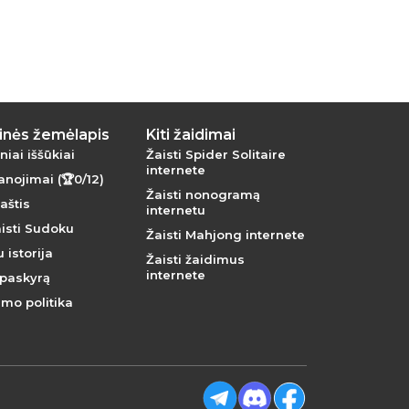
inės žemėlapis
Kiti žaidimai
iai iššūkiai
Žaisti Spider Solitaire
internete
nojimai (🏆0/12)
Žaisti nonogramą
aštis
internetu
aisti Sudoku
Žaisti Mahjong internete
 istorija
Žaisti žaidimus
internete
i paskyrą
umo politika