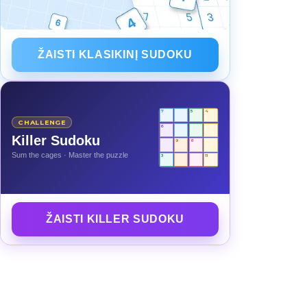
ŽAISTI KLASIKINĮ SUDOKU
7
5
4
CHALLENGE
6
Killer Sudoku
9
8
Sum the cages · Master the puzzle
3
11
ŽAISTI KILLER SUDOKU