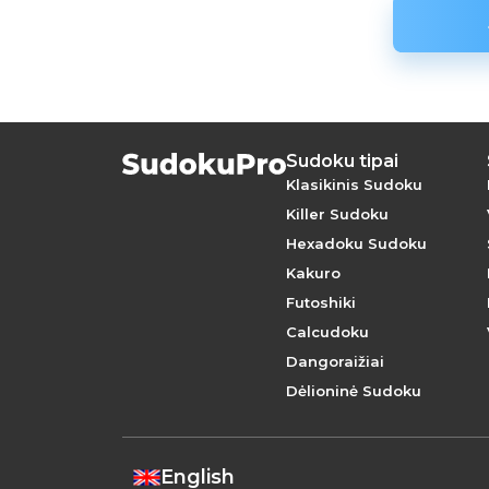
Sudoku tipai
Klasikinis Sudoku
Killer Sudoku
Hexadoku Sudoku
Kakuro
Futoshiki
Calcudoku
Dangoraižiai
Dėlioninė Sudoku
English