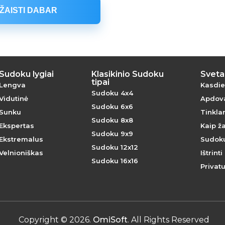
ŽAISTI DABAR
Sudoku lygiai
Klasikinio Sudoku
Sveta
tipai
Lengva
Kasdien
Sudoku 4x4
Vidutinė
Apdova
Sudoku 6x6
Sunku
Tinklar
Sudoku 8x8
Ekspertas
Kaip ž
Sudoku 9x9
Ekstremalus
Sudoku
Sudoku 12x12
Velnioniškas
Ištrint
Sudoku 16x16
Privat
Copyright
©
2026
.
OmiSoft
. All Rights Reserved