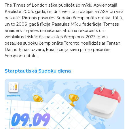
The Times of London sāka publicēt šo mīklu Apvienotajā
Karalistē 2004. gadā, un drīz vien tā izplatījās arī ASV un visā
pasaulē. Pirmais pasaules Sudoku čempionāts notika Itālijā,
un to 2006. gadā rīkoja Pasaules Mīklu federācija. Tomass
Snaiders ir spēles risināšanas ātruma rekordists un
vienlaikus trīskārtējs pasaules čempions. 2023. gada
pasaules sudoku čempionāts Toronto noslēdzās ar Tantan
Dai no Ķīnas uzvaru, kura izcīnīja savu pirmo pasaules
čempionu titulu.
Starptautiskā Sudoku diena