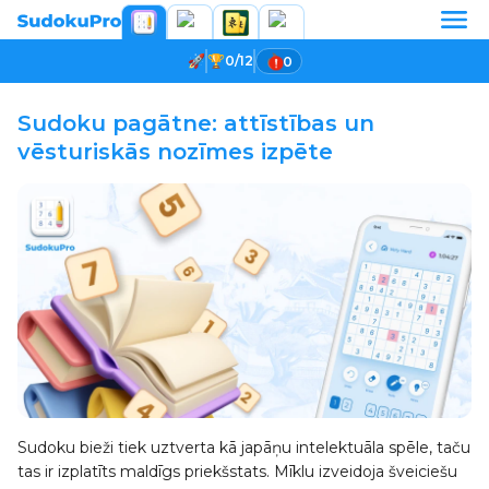
0/12
0
Sudoku pagātne: attīstības un
vēsturiskās nozīmes izpēte
Sudoku bieži tiek uztverta kā japāņu intelektuāla spēle, taču
tas ir izplatīts maldīgs priekšstats. Mīklu izveidoja šveiciešu