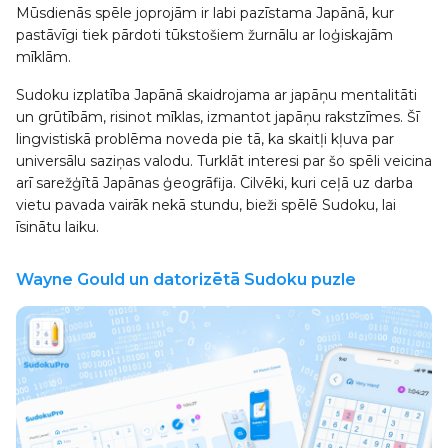
Mūsdienās spēle joprojām ir labi pazīstama Japānā, kur
pastāvīgi tiek pārdoti tūkstošiem žurnālu ar loģiskajām
mīklām.
Sudoku izplatība Japānā skaidrojama ar japāņu mentalitāti
un grūtībām, risinot mīklas, izmantot japāņu rakstzīmes. Šī
lingvistiskā problēma noveda pie tā, ka skaitļi kļuva par
universālu saziņas valodu. Turklāt interesi par šo spēli veicina
arī sarežģītā Japānas ģeogrāfija. Cilvēki, kuri ceļā uz darba
vietu pavada vairāk nekā stundu, bieži spēlē Sudoku, lai
īsinātu laiku.
Wayne Gould un datorizētā Sudoku puzle