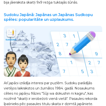
bija jāieraksta skaitļi 9x9 režģa tukšajās šūnās.
Sudoku Japānā: Japānas un Japānas Sudkopu
spēles: popularitāte un uzplaukums.
Arī japāņi izrādīja interesi par puzlēm. Sudoku parādījās
vietējos laikrakstos un žurnālos 1984. gadā. Nosaukums
cēlies no japāņu frāzes "Sūji wa dokushin ni kagiru", kas
nozīmē "skaitļi ir ierobežoti vienā vietā". Pasaules rekorda
īpašnieks pēc pasaules titulu skaita ir dzimtā japāniete.