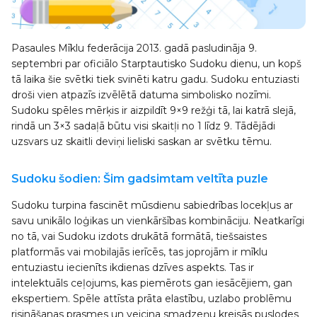
Pasaules Mīklu federācija 2013. gadā pasludināja 9.
septembri par oficiālo Starptautisko Sudoku dienu, un kopš
tā laika šie svētki tiek svinēti katru gadu. Sudoku entuziasti
droši vien atpazīs izvēlētā datuma simbolisko nozīmi.
Sudoku spēles mērķis ir aizpildīt 9×9 režģi tā, lai katrā slejā,
rindā un 3×3 sadaļā būtu visi skaitļi no 1 līdz 9. Tādējādi
uzsvars uz skaitli deviņi lieliski saskan ar svētku tēmu.
Sudoku šodien: Šim gadsimtam veltīta puzle
Sudoku turpina fascinēt mūsdienu sabiedrības locekļus ar
savu unikālo loģikas un vienkāršības kombināciju. Neatkarīgi
no tā, vai Sudoku izdots drukātā formātā, tiešsaistes
platformās vai mobilajās ierīcēs, tas joprojām ir mīklu
entuziastu iecienīts ikdienas dzīves aspekts. Tas ir
intelektuāls ceļojums, kas piemērots gan iesācējiem, gan
ekspertiem. Spēle attīsta prāta elastību, uzlabo problēmu
risināšanas prasmes un veicina smadzeņu kreisās puslodes