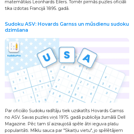
matemātiķis Leonhards Eilers. Tomēr pirmās puzles oficiāli
tika izdotas Francijā 1895. gadā.
Sudoku ASV: Hovards Garnss un mūsdienu sudoku
dzimšana
Par oficiālo Sudoku radītāju tiek uzskatīts Hovards Garnss
no ASV. Savas puzles viņš 1975. gadā publicēja žurnālā Dell
Magazine. Pēc tam šī aizraujošā spēle ātri ieguva plašu
popularitāti. Mīklu sauca par "Skaitļu vietu", jo spēlētājiem