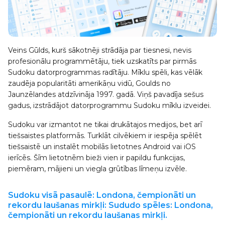
Veins Gūlds, kurš sākotnēji strādāja par tiesnesi, nevis
profesionālu programmētāju, tiek uzskatīts par pirmās
Sudoku datorprogrammas radītāju. Mīklu spēli, kas vēlāk
zaudēja popularitāti amerikāņu vidū, Goulds no
Jaunzēlandes atdzīvināja 1997. gadā. Viņš pavadīja sešus
gadus, izstrādājot datorprogrammu Sudoku mīklu izveidei.
Sudoku var izmantot ne tikai drukātajos medijos, bet arī
tiešsaistes platformās. Turklāt cilvēkiem ir iespēja spēlēt
tiešsaistē un instalēt mobilās lietotnes Android vai iOS
ierīcēs. Šīm lietotnēm bieži vien ir papildu funkcijas,
piemēram, mājieni un viegla grūtības līmeņu izvēle.
Sudoku visā pasaulē: Londona, čempionāti un
rekordu laušanas mirkļi: Sududo spēles: Londona,
čempionāti un rekordu laušanas mirkļi.