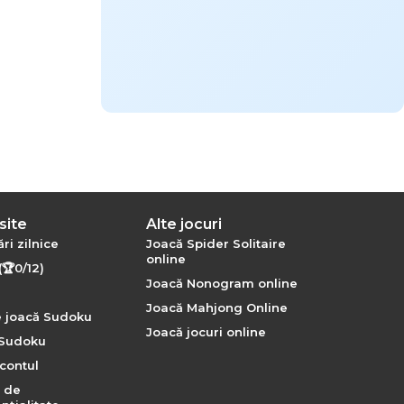
site
Alte jocuri
ri zilnice
Joacă Spider Solitaire
online
(🏆0/12)
Joacă Nonogram online
Joacă Mahjong Online
 joacă Sudoku
Joacă jocuri online
 Sudoku
contul
a de