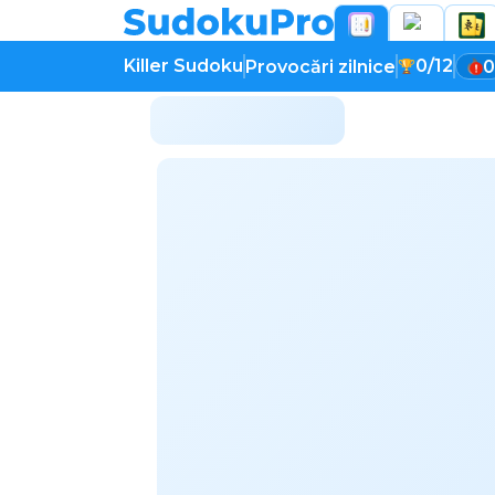
Killer Sudoku
0/12
Provocări zilnice
0