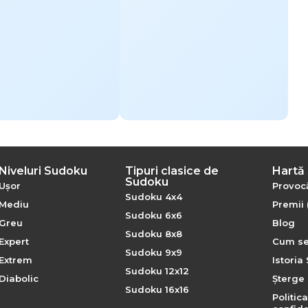
Niveluri Sudoku
Tipuri clasice de
Hartă 
Sudoku
Ușor
Provocă
Sudoku 4x4
Mediu
Premii 
Sudoku 6x6
Greu
Blog
Sudoku 8x8
Expert
Cum se
Sudoku 9x9
Extrem
Istoria
Sudoku 12x12
Diabolic
Șterge 
Sudoku 16x16
Politic