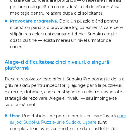
o stare de concentrare profundă — o resetare mentală
pe care mulți jucători o consideră la fel de eficientă ca
meditația pentru relaxare după o zi solicitantă.
Provocare progresivă
. De la un puzzle blând pentru
începători până la o provocare logică extremă care cere
stăpânirea celor mai avansate tehnici, Sudoku crește
odată cu tine — există mereu un nivel următor de
cucerit.
Alege-ți dificultatea: cinci niveluri, o singură
platformă
Fiecare rezolvator este diferit. Sudoku Pro pornește de la o
grilă relaxată pentru începători și ajunge până la puzzle-uri
extreme, diabolice, care cer stăpânirea celor mai avansate
strategii de rezolvare. Alege-ți nivelul — sau împinge-te
spre următorul.
Ușor
. Punctul ideal de pornire pentru cei care învață
cum
să joci Sudoku
.
Puzzle-urile Sudoku ușoare
sunt
completate în avans cu multe cifre date, astfel încât