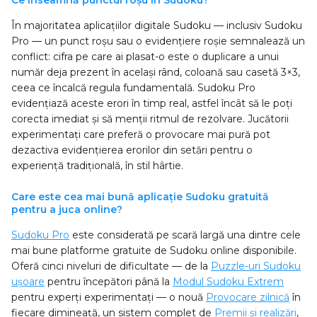
Ce înseamnă punctul roșu în Sudoku?
În majoritatea aplicațiilor digitale Sudoku — inclusiv Sudoku
Pro — un punct roșu sau o evidențiere roșie semnalează un
conflict: cifra pe care ai plasat-o este o duplicare a unui
număr deja prezent în același rând, coloană sau casetă 3×3,
ceea ce încalcă regula fundamentală. Sudoku Pro
evidențiază aceste erori în timp real, astfel încât să le poți
corecta imediat și să menții ritmul de rezolvare. Jucătorii
experimentați care preferă o provocare mai pură pot
dezactiva evidențierea erorilor din setări pentru o
experiență tradițională, în stil hârtie.
Care este cea mai bună aplicație Sudoku gratuită
pentru a juca online?
Sudoku Pro
este considerată pe scară largă una dintre cele
mai bune platforme gratuite de Sudoku online disponibile.
Oferă cinci niveluri de dificultate — de la
Puzzle-uri Sudoku
ușoare
pentru începători până la
Modul Sudoku Extrem
pentru experți experimentați — o nouă
Provocare zilnică
în
fiecare dimineață, un sistem complet de
Premii și realizări
,