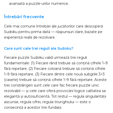
avansată a puzzle-urilor numerice.
Întrebări frecvente
Cele mai comune întrebări ale jucătorilor care descoperă
Sudoku pentru prima dată — răspunsuri clare, bazate pe
experiență reală de rezolvare.
Care sunt cele trei reguli ale Sudoku?
Fiecare puzzle Sudoku valid urmează trei reguli
fundamentale: (1) Fiecare rând trebuie să conțină cifrele 1–9
fără repetare. (2) Fiecare coloană trebuie să conțină cifrele
1–9 fără repetare. (3) Fiecare dintre cele nouă subgrile 3×3
(casete) trebuie să conțină cifrele 1–9 fără repetare. Aceste
trei constrângeri sunt cele care fac fiecare puzzle unic
rezolvabil — și cele care oferă provocării logice calitatea sa
elegantă și autosuficientă. Tot restul — regula singularității
ascunse, regula cifrei, regula triunghiului — este o
consecință a acestor trei fundații.