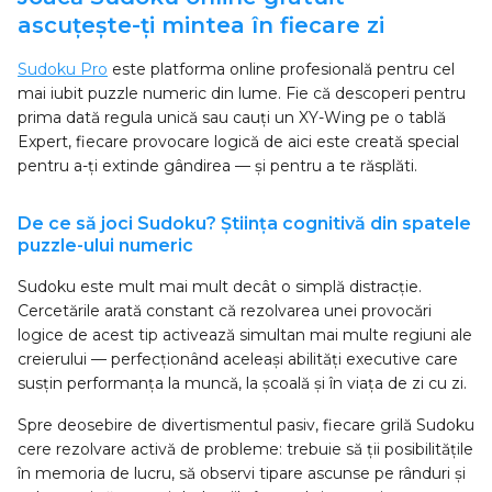
ascuțește-ți mintea în fiecare zi
Sudoku Pro
este platforma online profesională pentru cel
mai iubit puzzle numeric din lume. Fie că descoperi pentru
prima dată regula unică sau cauți un XY-Wing pe o tablă
Expert, fiecare provocare logică de aici este creată special
pentru a-ți extinde gândirea — și pentru a te răsplăti.
De ce să joci Sudoku? Știința cognitivă din spatele
puzzle-ului numeric
Sudoku este mult mai mult decât o simplă distracție.
Cercetările arată constant că rezolvarea unei provocări
logice de acest tip activează simultan mai multe regiuni ale
creierului — perfecționând aceleași abilități executive care
susțin performanța la muncă, la școală și în viața de zi cu zi.
Spre deosebire de divertismentul pasiv, fiecare grilă Sudoku
cere rezolvare activă de probleme: trebuie să ții posibilitățile
în memoria de lucru, să observi tipare ascunse pe rânduri și