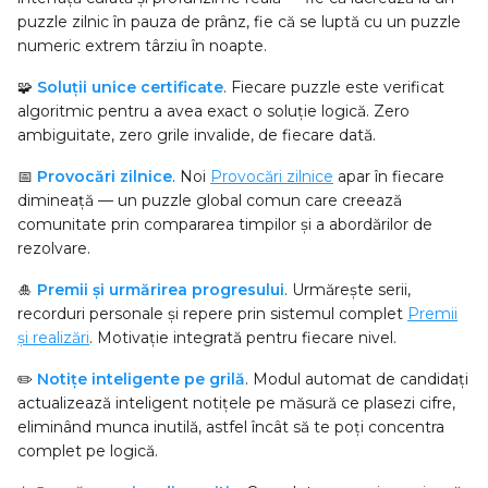
puzzle zilnic în pauza de prânz, fie că se luptă cu un puzzle
numeric extrem târziu în noapte.
🧩
Soluții unice certificate
. Fiecare puzzle este verificat
algoritmic pentru a avea exact o soluție logică. Zero
ambiguitate, zero grile invalide, de fiecare dată.
📅
Provocări zilnice
. Noi
Provocări zilnice
apar în fiecare
dimineață — un puzzle global comun care creează
comunitate prin compararea timpilor și a abordărilor de
rezolvare.
🎍
Premii și urmărirea progresului
. Urmărește serii,
recorduri personale și repere prin sistemul complet
Premii
și realizări
. Motivație integrată pentru fiecare nivel.
✏️
Notițe inteligente pe grilă
. Modul automat de candidați
actualizează inteligent notițele pe măsură ce plasezi cifre,
eliminând munca inutilă, astfel încât să te poți concentra
complet pe logică.