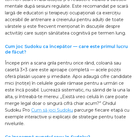
mentale după sesiuni regulate. Este recomandat pe scară
largă de educatori și terapeuți ocupaționali ca exercițiu
accesibil de antrenare a creierului pentru adulți de toate
vârstele și este frecvent menționat în discuțiile despre
activități care susțin sănătatea cognitivă pe termen lung.
Cum joc Sudoku ca începător — care este primul lucru
de făcut?
Începe prin a scana grila pentru orice rând, coloană sau
casetă 3×3 care este aproape completă — acele poziții
oferă plasări ușoare și imediate. Apoi adaugă cifre candidate
mici (notițe) în celulele goale rămase pentru a urmări ce
este încă posibil. Lucrează sistematic, nu sărind de la una la
alta, și întreabă-te mereu: „Există vreo celulă în care poate
merge legal doar o singură cifră chiar acum?” Ghidul
Sudoku Pro
Cum să joci Sudoku
parcurge fiecare etapă cu
exemple interactive și explicații de strategie pentru toate
nivelurile.