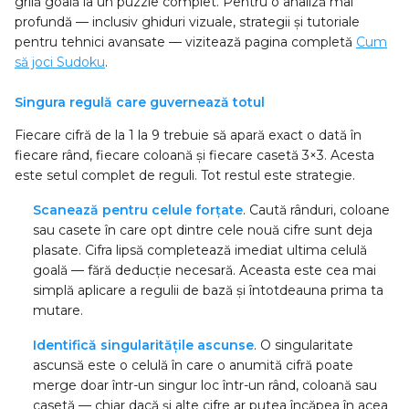
grilă goală la un puzzle complet. Pentru o analiză mai
profundă — inclusiv ghiduri vizuale, strategii și tutoriale
pentru tehnici avansate — vizitează pagina completă
Cum
să joci Sudoku
.
Singura regulă care guvernează totul
Fiecare cifră de la 1 la 9 trebuie să apară exact o dată în
fiecare rând, fiecare coloană și fiecare casetă 3×3. Acesta
este setul complet de reguli. Tot restul este strategie.
Scanează pentru celule forțate
. Caută rânduri, coloane
sau casete în care opt dintre cele nouă cifre sunt deja
plasate. Cifra lipsă completează imediat ultima celulă
goală — fără deducție necesară. Aceasta este cea mai
simplă aplicare a regulii de bază și întotdeauna prima ta
mutare.
Identifică singularitățile ascunse
. O singularitate
ascunsă este o celulă în care o anumită cifră poate
merge doar într-un singur loc într-un rând, coloană sau
casetă — chiar dacă și alte cifre ar putea încăpea în acea