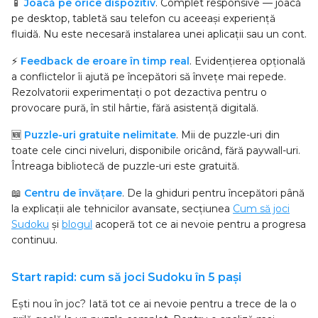
📱
Joacă pe orice dispozitiv
. Complet responsive — joacă
pe desktop, tabletă sau telefon cu aceeași experiență
fluidă. Nu este necesară instalarea unei aplicații sau un cont.
⚡
Feedback de eroare în timp real
. Evidențierea opțională
a conflictelor îi ajută pe începători să învețe mai repede.
Rezolvatorii experimentați o pot dezactiva pentru o
provocare pură, în stil hârtie, fără asistență digitală.
🆕
Puzzle-uri gratuite nelimitate
. Mii de puzzle-uri din
toate cele cinci niveluri, disponibile oricând, fără paywall-uri.
Întreaga bibliotecă de puzzle-uri este gratuită.
📖
Centru de învățare
. De la ghiduri pentru începători până
la explicații ale tehnicilor avansate, secțiunea
Cum să joci
Sudoku
și
blogul
acoperă tot ce ai nevoie pentru a progresa
continuu.
Start rapid: cum să joci Sudoku în 5 pași
Ești nou în joc? Iată tot ce ai nevoie pentru a trece de la o