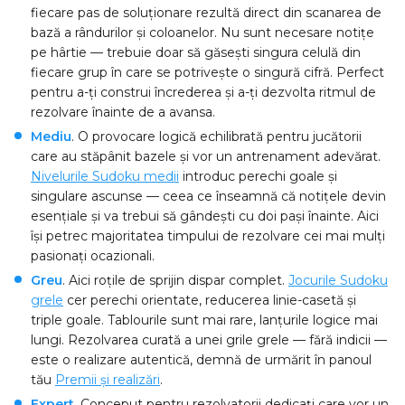
fiecare pas de soluționare rezultă direct din scanarea de
bază a rândurilor și coloanelor. Nu sunt necesare notițe
pe hârtie — trebuie doar să găsești singura celulă din
fiecare grup în care se potrivește o singură cifră. Perfect
pentru a-ți construi încrederea și a-ți dezvolta ritmul de
rezolvare înainte de a avansa.
Mediu
. O provocare logică echilibrată pentru jucătorii
care au stăpânit bazele și vor un antrenament adevărat.
Nivelurile Sudoku medii
introduc perechi goale și
singulare ascunse — ceea ce înseamnă că notițele devin
esențiale și va trebui să gândești cu doi pași înainte. Aici
își petrec majoritatea timpului de rezolvare cei mai mulți
pasionați ocazionali.
Greu
. Aici roțile de sprijin dispar complet.
Jocurile Sudoku
grele
cer perechi orientate, reducerea linie-casetă și
triple goale. Tablourile sunt mai rare, lanțurile logice mai
lungi. Rezolvarea curată a unei grile grele — fără indicii —
este o realizare autentică, demnă de urmărit în panoul
tău
Premii și realizări
.
Expert
. Conceput pentru rezolvatorii dedicați care vor un