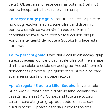
celulă. Observarea lor este cea mai puternică tehnică
pentru începători și baza rezolvării mai rapide.
Folosește notițe pe grilă
. Pentru orice celulă pe care
nu o poți rezolva imediat, scrie cifre candidate mici
pentru a urmări ce valori rămân posibile. Elimină
candidații pe măsură ce completezi celulele din jur.
Funcția inteligentă de notițe a Sudoku Pro face asta
automat.
Caută perechi goale
. Dacă două celule din același grup
au exact aceiași doi candidați, acele cifre pot fi eliminate
din toate celelalte celule din acel grup. Această tehnică
deblochează progresul pe grilele medii și grele pe care
scanarea singură nu le poate rezolva.
Aplică regula 45 pentru Killer Sudoku
. În variantele
Killer Sudoku, toate cifrele dintr-un rând, coloană sau
casetă însumează 45. Cunoscând totalurile tuturor
cuștilor care ating un grup, poți deduce direct suma
cuștii rămase — poarta esențială către rezolvarea