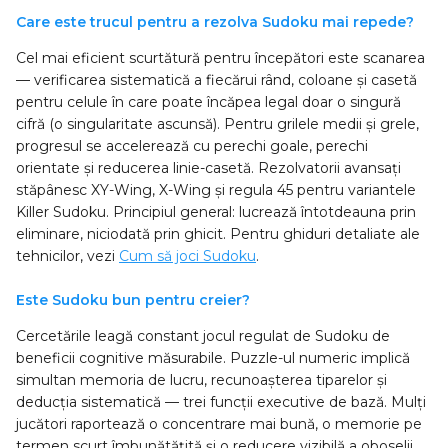
Care este trucul pentru a rezolva Sudoku mai repede?
Cel mai eficient scurtătură pentru începători este scanarea
— verificarea sistematică a fiecărui rând, coloane și casetă
pentru celule în care poate încăpea legal doar o singură
cifră (o singularitate ascunsă). Pentru grilele medii și grele,
progresul se accelerează cu perechi goale, perechi
orientate și reducerea linie-casetă. Rezolvatorii avansați
stăpânesc XY-Wing, X-Wing și regula 45 pentru variantele
Killer Sudoku. Principiul general: lucrează întotdeauna prin
eliminare, niciodată prin ghicit. Pentru ghiduri detaliate ale
tehnicilor, vezi
Cum să joci Sudoku
.
Este Sudoku bun pentru creier?
Cercetările leagă constant jocul regulat de Sudoku de
beneficii cognitive măsurabile. Puzzle-ul numeric implică
simultan memoria de lucru, recunoașterea tiparelor și
deducția sistematică — trei funcții executive de bază. Mulți
jucători raportează o concentrare mai bună, o memorie pe
termen scurt îmbunătățită și o reducere vizibilă a oboselii