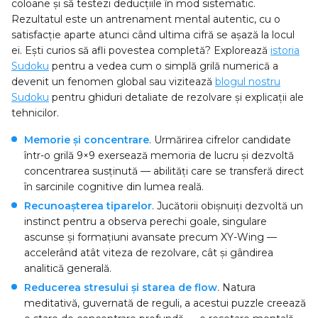
coloane și să testezi deducțiile în mod sistematic.
Rezultatul este un antrenament mental autentic, cu o
satisfacție aparte atunci când ultima cifră se așază la locul
ei. Ești curios să afli povestea completă? Explorează
istoria
Sudoku
pentru a vedea cum o simplă grilă numerică a
devenit un fenomen global sau vizitează
blogul nostru
Sudoku
pentru ghiduri detaliate de rezolvare și explicații ale
tehnicilor.
Memorie și concentrare
. Urmărirea cifrelor candidate
într-o grilă 9×9 exersează memoria de lucru și dezvoltă
concentrarea susținută — abilități care se transferă direct
în sarcinile cognitive din lumea reală.
Recunoașterea tiparelor
. Jucătorii obișnuiți dezvoltă un
instinct pentru a observa perechi goale, singulare
ascunse și formațiuni avansate precum XY-Wing —
accelerând atât viteza de rezolvare, cât și gândirea
analitică generală.
Reducerea stresului și starea de flow
. Natura
meditativă, guvernată de reguli, a acestui puzzle creează