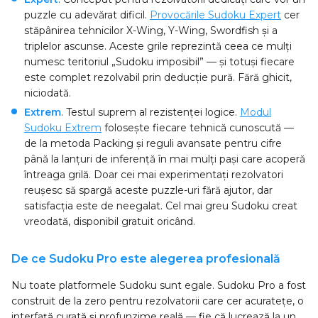
puzzle cu adevărat dificil.
Provocările Sudoku Expert
cer
stăpânirea tehnicilor X-Wing, Y-Wing, Swordfish și a
triplelor ascunse. Aceste grile reprezintă ceea ce mulți
numesc teritoriul „Sudoku imposibil” — și totuși fiecare
este complet rezolvabil prin deducție pură. Fără ghicit,
niciodată.
Extrem
. Testul suprem al rezistenței logice.
Modul
Sudoku Extrem
folosește fiecare tehnică cunoscută —
de la metoda Packing și reguli avansate pentru cifre
până la lanțuri de inferență în mai mulți pași care acoperă
întreaga grilă. Doar cei mai experimentați rezolvatori
reușesc să spargă aceste puzzle-uri fără ajutor, dar
satisfacția este de neegalat. Cel mai greu Sudoku creat
vreodată, disponibil gratuit oricând.
De ce Sudoku Pro este alegerea profesională
Nu toate platformele Sudoku sunt egale. Sudoku Pro a fost
construit de la zero pentru rezolvatorii care cer acuratețe, o
interfață curată și profunzime reală — fie că lucrează la un