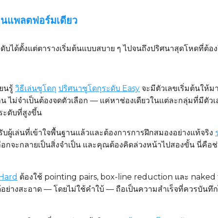
บนแพลตฟอร์มเดียว
บได้ตั้งแต่ตารางเริ่มต้นแบบสบาย ๆ ไปจนถึงปริศนาสุดโหดที่ต้องใช
ียนรู้
วิธีเล่นซูโดกุ
ปริศนาซูโดกุระดับ Easy
จะมีตัวเลขเริ่มต้นให
่จำเป็นต้องจดตัวเลือก — แค่หาช่องเดียวในแต่ละกลุ่มที่มีตัวเลข
ับที่สูงขึ้น
ผู้เล่นที่เข้าใจพื้นฐานแล้วและต้องการการฝึกสมองอย่างแท้จริง
ะกลายเป็นสิ่งจำเป็น และคุณต้องคิดล่วงหน้าไปสองขั้น นี่คือช่วง
 Hard
ต้องใช้ pointing pairs, box-line reduction และ naked t
ย่างสะอาด — โดยไม่ใช้คำใบ้ — ถือเป็นความสำเร็จที่ควรบันทึ