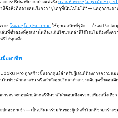
้องการปริศนาที่ยากอย่างแท้จริง
ความท้าทายซูโดกุระดับ Expert
้คือสิ่งที่หลายคนเรียกว่า "ซูโดกุที่เป็นไปไม่ได้" — แต่ทุกกระ
ตรรกะ
โหมดซูโดกุ Extreme
ใช้ทุกเทคนิคที่รู้จัก — ตั้งแต่ Pa
้เล่นที่ช่ำชองที่สุดเท่านั้นที่จะแก้ปริศนาเหล่านี้ได้โดยไม่ต้องพ
ฟรีได้ทุกเมื่อ
บมืออาชีพ
Sudoku Pro ถูกสร้างขึ้นจากศูนย์สำหรับผู้เล่นที่ต้องการความ
วันในช่วงพักกลางวัน หรือกำลังลุยปริศนาตัวเลขระดับสุดขั้วตอนดึ
การตรวจสอบด้วยอัลกอริทึมว่ามีคำตอบเชิงตรรกะเพียงหนึ่งเดียว ไ
ะปล่อยทุกเช้า — เป็นปริศนาร่วมกันของผู้เล่นทั่วโลกที่ช่วยสร้