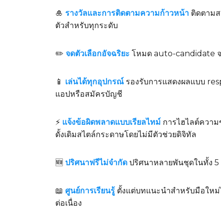
🎍
รางวัลและการติดตามความก้าวหน้า
ติดตามสต
ตัวสำหรับทุกระดับ
✏️
จดตัวเลือกอัจฉริยะ
โหมด auto-candidate จะอั
📱
เล่นได้ทุกอุปกรณ์
รองรับการแสดงผลแบบ respons
แอปหรือสมัครบัญชี
⚡
แจ้งข้อผิดพลาดแบบเรียลไทม์
การไฮไลต์ความขัด
ดั้งเดิมสไตล์กระดาษโดยไม่มีตัวช่วยดิจิทัล
🆕
ปริศนาฟรีไม่จำกัด
ปริศนาหลายพันชุดในทั้ง 5 ร
📖
ศูนย์การเรียนรู้
ตั้งแต่บทแนะนำสำหรับมือใหม่
ต่อเนื่อง