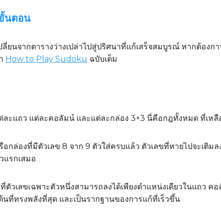
 ขั้นตอน
ู้เพื่อเปลี่ยนจากตารางว่างเปล่าไปสู่ปริศนาที่แก้เสร็จสมบูรณ์ หาก
้า
How to Play Sudoku
ฉบับเต็ม
นแต่ละแถว แต่ละคอลัมน์ และแต่ละกล่อง 3×3 นี่คือกฎทั้งหมด ที่เหลื
กล่องที่มีตัวเลข 8 จาก 9 ตัวใส่ครบแล้ว ตัวเลขที่หายไปจะเติมลงใ
้าวแรกเสมอ
ที่ตัวเลขเฉพาะตัวหนึ่งสามารถลงได้เพียงตำแหน่งเดียวในแถว คอลั
มต้นที่ทรงพลังที่สุด และเป็นรากฐานของการแก้ที่เร็วขึ้น