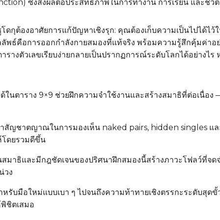
tion) ซึ่งส่งผลต่อประสิทธิภาพในการทำงาน การเรียน และชีวิ
ูโดกุต้องอาศัยการแก้ปัญหาเชิงรุก: คุณต้องเก็บความเป็นไปได้ไ
ธ์คือการออกกำลังกายสมองที่แท้จริง พร้อมความรู้สึกคุ้มค่าอย่าง
่าตารางตัวเลขเรียบง่ายกลายเป็นปรากฏการณ์ระดับโลกได้อย่างไร หร
ได้ในตาราง 9×9 ช่วยฝึกความจำใช้งานและสร้างสมาธิที่ต่อเนื่อง
ัฒนาสัญชาตญาณในการมองเห็น naked pairs, hidden singles และร
โดยรวมดีขึ้น
นสมาธิและมีกฎชัดเจนของปริศนาฝึกสมองนี้สร้างภาวะโฟลว์ที่จดจ่อ —
น่วง
ำหรับมือใหม่แบบเบา ๆ ไปจนถึงความท้าทายเชิงตรรกะระดับสุดขั้วที่
้พิชิตเสมอ