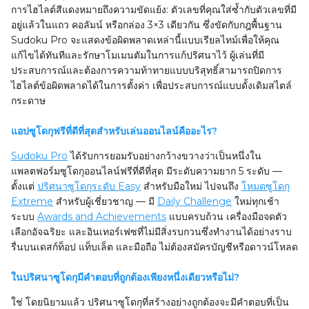
การไฮไลต์สีแดงหมายถึงความขัดแย้ง: ตัวเลขที่คุณใส่ซ้ำกับตัวเลขที่มี
อยู่แล้วในแถว คอลัมน์ หรือกล่อง 3×3 เดียวกัน ซึ่งขัดกับกฎพื้นฐาน
Sudoku Pro จะแสดงข้อผิดพลาดเหล่านี้แบบเรียลไทม์เพื่อให้คุณ
แก้ไขได้ทันทีและรักษาโมเมนตัมในการแก้ปริศนาไว้ ผู้เล่นที่มี
ประสบการณ์และต้องการความท้าทายแบบบริสุทธิ์สามารถปิดการ
ไฮไลต์ข้อผิดพลาดได้ในการตั้งค่า เพื่อประสบการณ์แบบดั้งเดิมสไตล์
กระดาษ
แอปซูโดกุฟรีที่ดีที่สุดสำหรับเล่นออนไลน์คืออะไร?
Sudoku Pro
ได้รับการยอมรับอย่างกว้างขวางว่าเป็นหนึ่งใน
แพลตฟอร์มซูโดกุออนไลน์ฟรีที่ดีที่สุด มีระดับความยาก 5 ระดับ —
ตั้งแต่
ปริศนาซูโดกุระดับ Easy
สำหรับมือใหม่ ไปจนถึง
โหมดซูโดกุ
Extreme
สำหรับผู้เชี่ยวชาญ — มี
Daily Challenge
ใหม่ทุกเช้า
ระบบ
Awards and Achievements
แบบครบถ้วน เครื่องมือจดตัว
เลือกอัจฉริยะ และอินเทอร์เฟซที่ไม่มีสิ่งรบกวนซึ่งทำงานได้อย่างราบ
รื่นบนเดสก์ท็อป แท็บเล็ต และมือถือ ไม่ต้องสมัครบัญชีหรือดาวน์โหลด
ในปริศนาซูโดกุมีคำตอบที่ถูกต้องเพียงหนึ่งเดียวหรือไม่?
ใช่ โดยนิยามแล้ว ปริศนาซูโดกุที่สร้างอย่างถูกต้องจะมีคำตอบที่เป็น