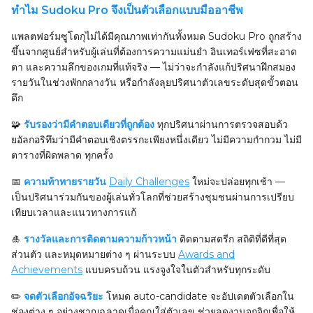
ทำไม Sudoku Pro จึงเป็นตัวเลือกแบบมืออาชีพ
แพลตฟอร์มซูโดกุไม่ได้มีคุณภาพเท่ากันทั้งหมด Sudoku Pro ถูกสร้าง
ขึ้นจากศูนย์สำหรับผู้เล่นที่ต้องการความแม่นยำ อินเทอร์เฟซที่สะอาด
ตา และความลึกของเกมที่แท้จริง — ไม่ว่าจะกำลังแก้ปริศนาฝึกสมอง
รายวันในช่วงพักกลางวัน หรือกำลังลุยปริศนาตัวเลขระดับสุดขั้วตอน
ดึก
🧩
รับรองว่ามีคำตอบเดียวที่ถูกต้อง
ทุกปริศนาผ่านการตรวจสอบด้ว
ยอัลกอริทึมว่ามีคำตอบเชิงตรรกะเพียงหนึ่งเดียว ไม่มีความกำกวม ไม่มี
ตารางที่ผิดพลาด ทุกครั้ง
📅
ความท้าทายรายวัน
Daily Challenges
ใหม่จะปล่อยทุกเช้า —
เป็นปริศนาร่วมกันของผู้เล่นทั่วโลกที่ช่วยสร้างชุมชนผ่านการเปรียบ
เทียบเวลาและแนวทางการแก้
🎍
รางวัลและการติดตามความก้าวหน้า
ติดตามสตรีก สถิติที่ดีที่สุด
ส่วนตัว และหมุดหมายต่าง ๆ ผ่านระบบ
Awards and
Achievements
แบบครบถ้วน แรงจูงใจในตัวสำหรับทุกระดับ
✏️
จดตัวเลือกอัจฉริยะ
โหมด auto-candidate จะอัปเดตตัวเลือกใน
ช่องต่าง ๆ อย่างชาญฉลาดเมื่อคุณใส่ตัวเลข ช่วยลดงานจุกจิกเพื่อให้