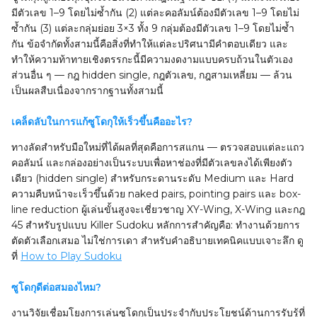
มีตัวเลข 1–9 โดยไม่ซ้ำกัน (2) แต่ละคอลัมน์ต้องมีตัวเลข 1–9 โดยไม่
ซ้ำกัน (3) แต่ละกลุ่มย่อย 3×3 ทั้ง 9 กลุ่มต้องมีตัวเลข 1–9 โดยไม่ซ้ำ
กัน ข้อจำกัดทั้งสามนี้คือสิ่งที่ทำให้แต่ละปริศนามีคำตอบเดียว และ
ทำให้ความท้าทายเชิงตรรกะนี้มีความงดงามแบบครบถ้วนในตัวเอง
ส่วนอื่น ๆ — กฎ hidden single, กฎตัวเลข, กฎสามเหลี่ยม — ล้วน
เป็นผลสืบเนื่องจากรากฐานทั้งสามนี้
เคล็ดลับในการแก้ซูโดกุให้เร็วขึ้นคืออะไร?
ทางลัดสำหรับมือใหม่ที่ได้ผลที่สุดคือการสแกน — ตรวจสอบแต่ละแถว
คอลัมน์ และกล่องอย่างเป็นระบบเพื่อหาช่องที่มีตัวเลขลงได้เพียงตัว
เดียว (hidden single) สำหรับกระดานระดับ Medium และ Hard
ความคืบหน้าจะเร็วขึ้นด้วย naked pairs, pointing pairs และ box-
line reduction ผู้เล่นขั้นสูงจะเชี่ยวชาญ XY-Wing, X-Wing และกฎ
45 สำหรับรูปแบบ Killer Sudoku หลักการสำคัญคือ: ทำงานด้วยการ
ตัดตัวเลือกเสมอ ไม่ใช่การเดา สำหรับคำอธิบายเทคนิคแบบเจาะลึก ดู
ที่
How to Play Sudoku
ซูโดกุดีต่อสมองไหม?
งานวิจัยเชื่อมโยงการเล่นซูโดกุเป็นประจำกับประโยชน์ด้านการรับรู้ที่