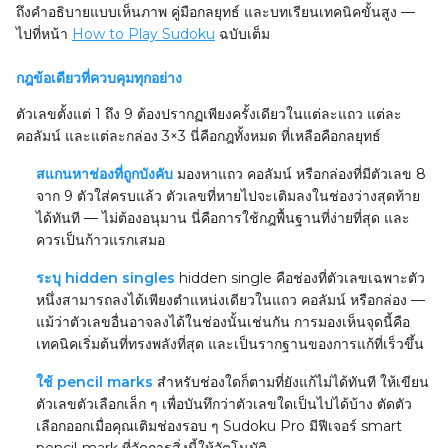
ถึงคำอธิบายแบบเห็นภาพ คู่มือกลยุทธ์ และบทเรียนเทคนิคขั้นสูง —
ไปที่หน้า
How to Play Sudoku
ฉบับเต็ม
กฎข้อเดียวที่ควบคุมทุกอย่าง
ตัวเลขตั้งแต่ 1 ถึง 9 ต้องปรากฏเพียงครั้งเดียวในแต่ละแถว แต่ละ
คอลัมน์ และแต่ละกล่อง 3×3 นี่คือกฎทั้งหมด ที่เหลือคือกลยุทธ์
สแกนหาช่องที่ถูกบังคับ
มองหาแถว คอลัมน์ หรือกล่องที่มีตัวเลข 8
จาก 9 ตัวใส่ครบแล้ว ตัวเลขที่หายไปจะเติมลงในช่องว่างสุดท้าย
ได้ทันที — ไม่ต้องอนุมาน นี่คือการใช้กฎพื้นฐานที่ง่ายที่สุด และ
ควรเป็นก้าวแรกเสมอ
ระบุ hidden singles
hidden single คือช่องที่ตัวเลขเฉพาะตัว
หนึ่งสามารถลงได้เพียงตำแหน่งเดียวในแถว คอลัมน์ หรือกล่อง —
แม้ว่าตัวเลขอื่นอาจลงได้ในช่องนั้นเช่นกัน การมองเห็นจุดนี้คือ
เทคนิคเริ่มต้นที่ทรงพลังที่สุด และเป็นรากฐานของการแก้ที่เร็วขึ้น
ใช้ pencil marks
สำหรับช่องใดก็ตามที่ยังแก้ไม่ได้ทันที ให้เขียน
ตัวเลขตัวเลือกเล็ก ๆ เพื่อบันทึกว่าตัวเลขใดเป็นไปได้บ้าง ตัดตัว
เลือกออกเมื่อคุณเติมช่องรอบ ๆ Sudoku Pro มีฟีเจอร์ smart