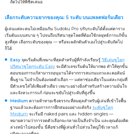
ถัดไปให้พิชิตเสมอ
เลือกระดับความยากของคุณ: 5 ระดับ บนแพลตฟอร์มเดียว
ผู้เล่นแต่ละคนไม่เหมือนกัน Sudoku Pro ปรับระดับได้ตั้งแต่ตาราง
เริ่มต้นแบบสบาย ๆ ไปจนถึงปริศนาสุดโหดที่ต้องใช้กลยุทธ์การแก้ขั้น
สูงที่สุด เลือกระดับของคุณ — หรือจะผลักดันตัวเองไปสู่ระดับถัดไป
ก็ได้
Easy
จุดเริ่มต้นที่เหมาะที่สุดสำหรับผู้ที่กำลังเรียนรู้
วิธีเล่นซูโดกุ
ปริศนาซูโดกุระดับ Easy
จะมีตัวเลขเริ่มต้นให้มากพอ ทำให้ทุกขั้น
ตอนของการแก้สามารถอนุมานได้จากการสแกนแถวและคอลัมน์
พื้นฐาน ไม่จำเป็นต้องจดตัวเลือก — แค่หาช่องเดียวในแต่ละกลุ่มที่
มีตัวเลขใส่ได้เพียงตัวเดียว เหมาะอย่างยิ่งสำหรับสร้างความมั่นใจ
และจังหวะการแก้ ก่อนจะขยับไปสู่ระดับที่สูงขึ้น
Medium
ความท้าทายเชิงตรรกะที่สมดุลสำหรับผู้เล่นที่เข้าใจพื้น
ฐานแล้วและต้องการการฝึกสมองอย่างแท้จริง
ระดับซูโดกุ
Medium
จะเริ่มมี naked pairs และ hidden singles —
หมายความว่าการจดตัวเลือกจะกลายเป็นสิ่งจำเป็น และคุณต้องคิด
ล่วงหน้าไปสองขั้น นี่คือช่วงที่ผู้เล่นทั่วไปส่วนใหญ่ใช้เวลาแก้
ปริศนามากที่สุด