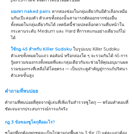
pencil-mark ที่จัดการสิ่งนี้ให้อัตโนมัติ
มองหา naked pairs
หากสองช่องในกลุ่มเดียวกันมีตัวเลือกเหมือ
นกันเป๊ะสองตัว ตัวเลขทั้งสองนั้นสามารถตัดออกจากช่องอื่น
ทั้งหมดในกลุ่มเดียวกันได้ เทคนิคนี้ช่วยปลดล็อกความคืบหน้าใน
กระดานระดับ Medium และ Hard ที่การสแกนอย่างเดียวแก้ไม่
ได้
ใช้กฎ 45 สำหรับ Killer Sudoku
ในรูปแบบ Killer Sudoku
ตัวเลขทั้งหมดในแถว คอลัมน์ หรือกล่องใด ๆ จะรวมกันได้ 45 การ
รู้ผลรวมของกรงทั้งหมดที่แตะกลุ่มเดียวกันจะช่วยให้คุณอนุมานผล
รวมของกรงที่เหลือได้โดยตรง — เป็นประตูสำคัญสู่การแก้ปริศนา
ตัวเลขขั้นสูง
คำถามที่พบบ่อย
คำถามที่พบบ่อยที่สุดจากผู้เล่นที่เพิ่งเริ่มสำรวจซูโดกุ — พร้อมคำตอบที่
ชัดเจนจากประสบการณ์การแก้จริง
กฎ 3 ข้อของซูโดกุคืออะไร?
ซูโดกุที่ถูกต้องทุกชุดจะเป็นไปตามกฎพื้นฐาน 3 ข้อ: (1) แต่ละแถวต้อง