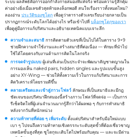
ระบบ ผลลัพธ์คือการออกกำลังกายสมองที่แท้จริง พร้อมความรู้สึกคุ้ม
ค่าอย่างยิ่งเมื่อเลขตัวสุดท้ายลงล็อกพอดี สนใจเรื่องราวทั้งหมดไหม?
ลองอ่าน
ประวัติของซูโดกุ
เพื่อดูว่าตารางตัวเลขเรียบง่ายกลายเป็น
ปรากฏการณ์ระดับโลกได้อย่างไร หรือเข้าไปที่
บล็อกซูโดกุของเรา
เพื่อดูคู่มือการแก้ปริศนาและอธิบายเทคนิคแบบเจาะลึก
ความจำและสมาธิ
การติดตามตัวเลขที่เป็นไปได้ในตาราง 9×9
ช่วยฝึกความจำใช้งานและสร้างสมาธิที่ต่อเนื่อง — ทักษะที่นำไป
ใช้ได้โดยตรงกับงานด้านการคิดในโลกจริง
การจดจำรูปแบบ
ผู้เล่นที่เล่นเป็นประจำจะพัฒนาสัญชาตญาณใน
การมองเห็น naked pairs, hidden singles และรูปแบบขั้นสูง
อย่าง XY-Wing — ช่วยให้ทั้งความเร็วในการแก้ปริศนาและการ
คิดวิเคราะห์โดยรวมดีขึ้น
คลายเครียดและเข้าสู่ภาวะโฟลว์
ลักษณะที่เป็นสมาธิและมีกฎ
ชัดเจนของปริศนาฝึกสมองนี้สร้างภาวะโฟลว์ที่จดจ่อ — เป็นการ
รีเซ็ตจิตใจที่ผู้เล่นจำนวนมากรู้สึกว่าได้ผลพอ ๆ กับการทำสมาธิ
หลังจากวันที่หนักหน่วง
ความท้าทายที่ค่อย ๆ เพิ่มระดับ
ตั้งแต่ปริศนาสำหรับมือใหม่แบบ
เบา ๆ ไปจนถึงความท้าทายเชิงตรรกะระดับสุดขั้วที่ต้องเชี่ยวชาญ
เทคนิคขั้นสูงที่สุด ซูโดกุจะเติบโตไปพร้อมกับคุณ — และจะมีด่าน