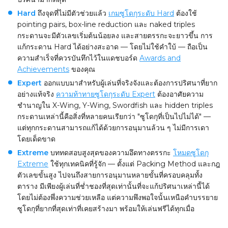
Hard
ถึงจุดที่ไม่มีตัวช่วยแล้ว
เกมซูโดกุระดับ Hard
ต้องใช้
pointing pairs, box-line reduction และ naked triples
กระดานจะมีตัวเลขเริ่มต้นน้อยลง และสายตรรกะจะยาวขึ้น การ
แก้กระดาน Hard ได้อย่างสะอาด — โดยไม่ใช้คำใบ้ — ถือเป็น
ความสำเร็จที่ควรบันทึกไว้ในแดชบอร์ด
Awards and
Achievements
ของคุณ
Expert
ออกแบบมาสำหรับผู้เล่นที่จริงจังและต้องการปริศนาที่ยาก
อย่างแท้จริง
ความท้าทายซูโดกุระดับ Expert
ต้องอาศัยความ
ชำนาญใน X-Wing, Y-Wing, Swordfish และ hidden triples
กระดานเหล่านี้คือสิ่งที่หลายคนเรียกว่า "ซูโดกุที่เป็นไปไม่ได้" —
แต่ทุกกระดานสามารถแก้ได้ด้วยการอนุมานล้วน ๆ ไม่มีการเดา
โดยเด็ดขาด
Extreme
บททดสอบสูงสุดของความอึดทางตรรกะ
โหมดซูโดกุ
Extreme
ใช้ทุกเทคนิคที่รู้จัก — ตั้งแต่ Packing Method และกฎ
ตัวเลขขั้นสูง ไปจนถึงสายการอนุมานหลายขั้นที่ครอบคลุมทั้ง
ตาราง มีเพียงผู้เล่นที่ช่ำชองที่สุดเท่านั้นที่จะแก้ปริศนาเหล่านี้ได้
โดยไม่ต้องพึ่งความช่วยเหลือ แต่ความพึงพอใจนั้นเหนือคำบรรยาย
ซูโดกุที่ยากที่สุดเท่าที่เคยสร้างมา พร้อมให้เล่นฟรีได้ทุกเมื่อ