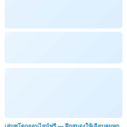
เล่นซูโดกุออนไลน์ฟรี — ฝึกสมองให้เฉียบคมทุก