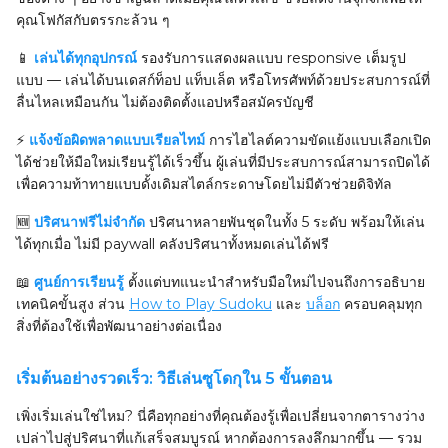
คุณโฟกัสกับตรรกะล้วน ๆ
📱
เล่นได้ทุกอุปกรณ์
รองรับการแสดงผลแบบ responsive เต็มรูป
แบบ — เล่นได้บนเดสก์ท็อป แท็บเล็ต หรือโทรศัพท์ด้วยประสบการณ์ที่
ลื่นไหลเหมือนกัน ไม่ต้องติดตั้งแอปหรือสมัครบัญชี
⚡
แจ้งข้อผิดพลาดแบบเรียลไทม์
การไฮไลต์ความขัดแย้งแบบเลือกเปิด
ได้ช่วยให้มือใหม่เรียนรู้ได้เร็วขึ้น ผู้เล่นที่มีประสบการณ์สามารถปิดได้
เพื่อความท้าทายแบบดั้งเดิมสไตล์กระดาษโดยไม่มีตัวช่วยดิจิทัล
🆕
ปริศนาฟรีไม่จำกัด
ปริศนาหลายพันชุดในทั้ง 5 ระดับ พร้อมให้เล่น
ได้ทุกเมื่อ ไม่มี paywall คลังปริศนาทั้งหมดเล่นได้ฟรี
📖
ศูนย์การเรียนรู้
ตั้งแต่บทแนะนำสำหรับมือใหม่ไปจนถึงการอธิบาย
เทคนิคขั้นสูง ส่วน
How to Play Sudoku
และ
บล็อก
ครอบคลุมทุก
สิ่งที่ต้องใช้เพื่อพัฒนาอย่างต่อเนื่อง
เริ่มต้นอย่างรวดเร็ว: วิธีเล่นซูโดกุใน 5 ขั้นตอน
เพิ่งเริ่มเล่นใช่ไหม? นี่คือทุกอย่างที่คุณต้องรู้เพื่อเปลี่ยนจากตารางว่าง
เปล่าไปสู่ปริศนาที่แก้เสร็จสมบูรณ์ หากต้องการลงลึกมากขึ้น — รวม