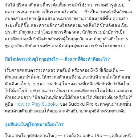
วัดได้ ปริศนาตัวเลขนี้กระตุ้นทั้งความจำใช้งาน การจดจำรูปแบบ
และการอนุมานอย่างเป็นระบบพร้อมกัน — ซึ่งเป็นสามหน้าที่หลักของ
สมองส่วนบริหาร ผู้เล่นจำนวนมากรายงานว่ามีสมาธิดีขึ้น ความจำ
ระยะสั้นดีขึ้น และความล้าทางจิตลดลงอย่างเห็นได้ชัดหลังเล่นเป็น
ประจำ มักถูกแนะนำโดยนักการศึกษาและนักกิจกรรมบำบัดว่าเป็น
แบบฝึกสมองที่เข้าถึงง่ายสำหรับผู้ใหญ่ทุกวัย และมักถูกอ้างถึงในการ
พูดคุยเกี่ยวกับกิจกรรมที่ช่วยสนับสนุนสุขภาพการรับรู้ในระยะยาว
มือใหม่ควรเล่นซูโดกุอย่างไร — สิ่งแรกที่ต้องทำคืออะไร?
เริ่มจากสแกนตารางหาแถว คอลัมน์ หรือกล่อง 3×3 ที่เกือบเต็ม —
ตำแหน่งเหล่านั้นจะให้การลงตัวเลขที่ง่ายและทันที จากนั้นใส่ตัวเลข
ตัวเลือกเล็ก ๆ (pencil marks) ในช่องว่างที่เหลือเพื่อบันทึกว่ายังเป็น
ไปได้อะไรบ้าง ทำงานอย่างเป็นระบบแทนที่จะกระโดดไปมา และถาม
ตัวเองเสมอว่า: "มีช่องไหนที่ตอนนี้มีตัวเลขลงได้เพียงตัวเดียวหรือไม่?"
คู่มือ
How to Play Sudoku
ของ Sudoku Pro จะพาคุณผ่านทุกขั้น
ตอนด้วยตัวอย่างแบบโต้ตอบและคำอธิบายกลยุทธ์สำหรับทุกระดับ
จุดสีแดงในซูโดกุหมายถึงอะไร?
ในแอปซูโดกุดิจิทัลส่วนใหญ่ — รวมถึง Sudoku Pro — จุดสีแดงหรือ