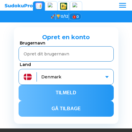
0/12
0
Opret en konto
Brugernavn
Land
Denmark
TILMELD
GÅ TILBAGE