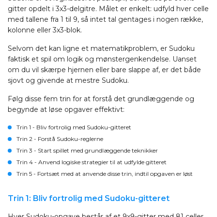
gitter opdelt i 3x3-delgitre. Målet er enkelt: udfyld hver celle
med tallene fra 1 til 9, så intet tal gentages i nogen række,
kolonne eller 3x3-blok.
Selvom det kan ligne et matematikproblem, er Sudoku
faktisk et spil om logik og mønstergenkendelse. Uanset
om du vil skærpe hjernen eller bare slappe af, er det både
sjovt og givende at mestre Sudoku.
Følg disse fem trin for at forstå det grundlæggende og
begynde at løse opgaver effektivt:
Trin 1
- Bliv fortrolig med Sudoku-gitteret
Trin 2
- Forstå Sudoku-reglerne
Trin 3
- Start spillet med grundlæggende teknikker
Trin 4
- Anvend logiske strategier til at udfylde gitteret
Trin 5
- Fortsæt med at anvende disse trin, indtil opgaven er løst
Trin 1: Bliv fortrolig med Sudoku-gitteret
Hver Sudoku-opgave består af et 9x9-gitter med 81 celler.