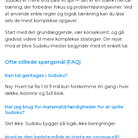
Sudoku er mere end bare et spil — det er en stærk mental
træning, der forbedrer fokus og problemløsningsevner. Ved
at anvende enkle regler og logisk tænkning kan du løse
selv de mest komplekse opgaver.
Start med det grundlæggende, vær konsekvent, og gå
gradvist videre til mere komplekse strategier. Din rejse
mod at blive Sudoku-mester begynder med et enkelt tal.
Ofte stillede spørgsmål (FAQ)
Kan tal gentages i Sudoku?
Nej. Hvert tal fra 1 til 9 må kun forekomme én gang i hver
række, kolonne og 3x3-blok.
Har jeg brug for matematikfærdigheder for at spille
Sudoku?
Slet ikke. Sudoku bygger på logik, ikke beregninger.
Hvad er den bedste måde at starte en opgave på?