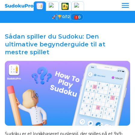
0/12
0
Sådan spiller du Sudoku: Den
ultimative begynderguide til at
mestre spillet
Sudoku er et logikbaseret puslespil, der spilles på et 9x9-