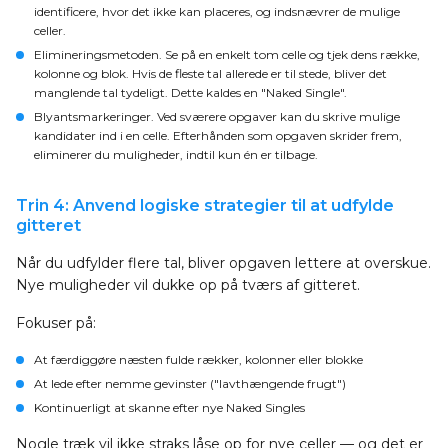
identificere, hvor det ikke kan placeres, og indsnævrer de mulige
celler.
Elimineringsmetoden
. Se på en enkelt tom celle og tjek dens række,
kolonne og blok. Hvis de fleste tal allerede er til stede, bliver det
manglende tal tydeligt. Dette kaldes en "Naked Single".
Blyantsmarkeringer
. Ved sværere opgaver kan du skrive mulige
kandidater ind i en celle. Efterhånden som opgaven skrider frem,
eliminerer du muligheder, indtil kun én er tilbage.
Trin 4: Anvend logiske strategier til at udfylde
gitteret
Når du udfylder flere tal, bliver opgaven lettere at overskue.
Nye muligheder vil dukke op på tværs af gitteret.
Fokuser på:
At færdiggøre næsten fulde rækker, kolonner eller blokke
At lede efter nemme gevinster ("lavthængende frugt")
Kontinuerligt at skanne efter nye Naked Singles
Nogle træk vil ikke straks låse op for nye celler — og det er