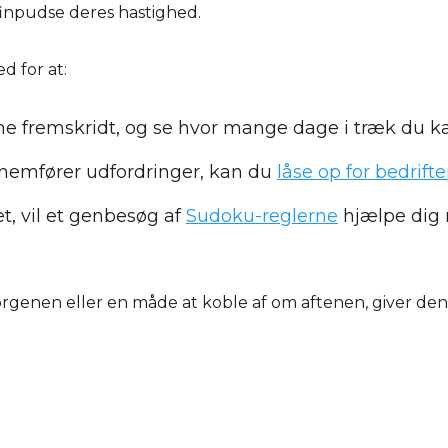
 finpudse deres hastighed.
d for at:
ine fremskridt, og se hvor mange dage i træk du k
nnemfører udfordringer, kan du
låse op for bedrifte
ret, vil et genbesøg af
Sudoku-reglerne
hjælpe dig 
genen eller en måde at koble af om aftenen, giver den