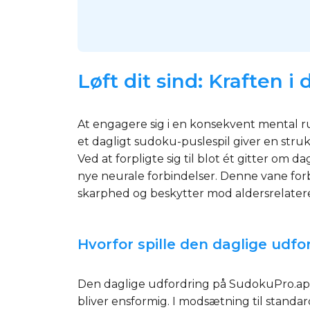
Løft dit sind: Kraften 
At engagere sig i en konsekvent mental ru
et dagligt sudoku-puslespil giver en st
Ved at forpligte sig til blot ét gitter om 
nye neurale forbindelser. Denne vane for
skarphed og beskytter mod aldersrelatere
Hvorfor spille den daglige udfo
Den daglige udfordring på SudokuPro.app er 
bliver ensformig. I modsætning til standa