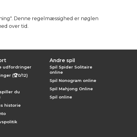
ræning". Denne regelmæssighed er nøglen
ed over tid.
ort
Andre spil
e udfordringer
Spil Spider Solitaire
online
nger (🏆0/12)
Spil Nonogram online
Spil Mahjong Online
piller du
u
Spil online
s historie
nto
vspolitik