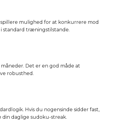
r spillere mulighed for at konkurrere mod
 i standard træningstilstande.
gere måneder. Det er en god måde at
ive robusthed.
ardlogik. Hvis du nogensinde sidder fast,
 din daglige sudoku-streak.