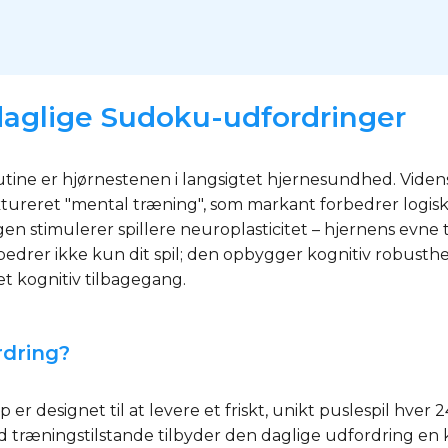
i daglige Sudoku-udfordringer
tine er hjørnestenen i langsigtet hjernesundhed. Vidensk
ruktureret "mental træning", som markant forbedrer lo
dagen stimulerer spillere neuroplasticitet – hjernens evne 
bedrer ikke kun dit spil; den opbygger kognitiv robust
t kognitiv tilbagegang.
rdring?
designet til at levere et friskt, unikt puslespil hver 24
rd træningstilstande tilbyder den daglige udfordring en