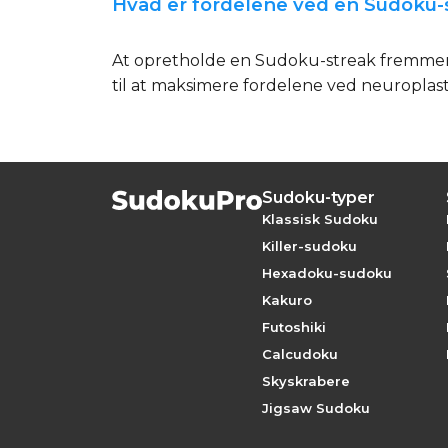
Hvad er fordelene ved en Sudoku-
At opretholde en Sudoku-streak fremmer d
til at maksimere fordelene ved neuroplast
Sudoku-typer
Klassisk Sudoku
Killer-sudoku
Hexadoku-sudoku
Kakuro
Futoshiki
Calcudoku
Skyskrabere
Jigsaw Sudoku