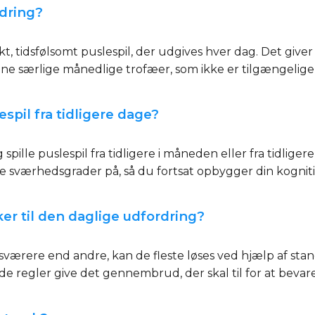
dring?
, tidsfølsomt puslespil, der udgives hver dag. Det give
jene særlige månedlige trofæer, som ikke er tilgængelige
spil fra tidligere dage?
 spille puslespil fra tidligere i måneden eller fra tidli
ke sværhedsgrader på, så du fortsat opbygger din kognit
er til den daglige udfordring?
værere end andre, kan de fleste løses ved hjælp af stand
egler give det gennembrud, der skal til for at bevare