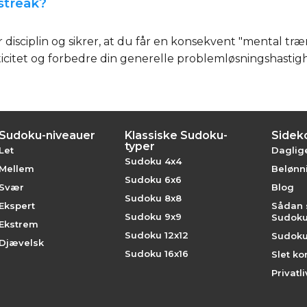
streak?
isciplin og sikrer, at du får en konsekvent "mental t
icitet og forbedre din generelle problemløsningshastigh
Sudoku-niveauer
Klassiske Sudoku-
Sidek
typer
Let
Daglig
Sudoku 4x4
Mellem
Belønni
Sudoku 6x6
Svær
Blog
Sudoku 8x8
Ekspert
Sådan s
Sudoku 9x9
Sudok
Ekstrem
Sudoku 12x12
Sudoku
Djævelsk
Sudoku 16x16
Slet ko
Privatli