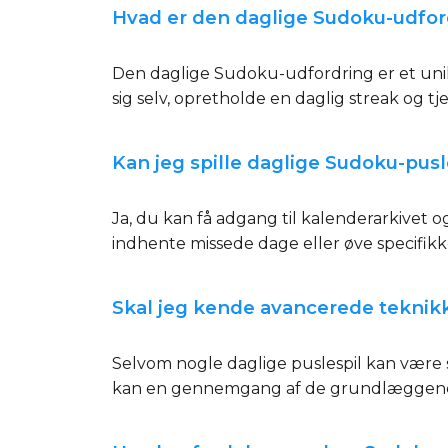
Hvad er den daglige Sudoku-udfor
Den daglige Sudoku-udfordring er et unikt
sig selv, opretholde en daglig streak og t
Kan jeg spille daglige Sudoku-pusle
Ja, du kan få adgang til kalenderarkivet og
indhente missede dage eller øve specifik
Skal jeg kende avancerede teknikk
Selvom nogle daglige puslespil kan være s
kan en gennemgang af de grundlæggende r