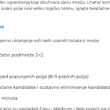
logiku ograničenja koja obuhvaća cijelu mrežu. Unatoč kom
er svako polje nosi veliku logičku težinu. Igrajte bespla
ua
jerno uklanjanje svih lakih ulaznih točaka iz mreže.
; četiri podmreže 2×2
rijed popunjenih polja (8–9 praznih polja)
jučane kandidate i sustavno eliminiranje kandidat
10 minuta
ne koji su savladali Easy i Medium i žele prijeći n