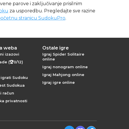
krivene parove i zaključivanje prisilnim
oku
za usporedbu. Pregledajte sve razine
početnu stranicu SudokuPro
.
ta weba
Ostale igre
ni izazovi
Igraj Spider Solitaire
online
de (🏆0/12)
Igraj nonogram online
Igraj Mahjong online
 igrati Sudoku
Igraj igre online
jest Sudokua
ši račun
ika privatnosti