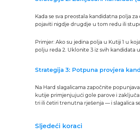
Kada se sva preostala kandidatna polja z
pojaviti nigdje drugdje u tom redu ili stu
Primjer: Ako su jedina polja u Kutiji 1 u
polju reda 2. Uklonite 3 iz svih kandidata u
Strategija 3: Potpuna provjera kan
Na Hard slagalicama započnite popunjavan
kutije primjenjujući gole parove i zaklju
tri ili četiri trenutna rješenja — i slagalica
Sljedeći koraci