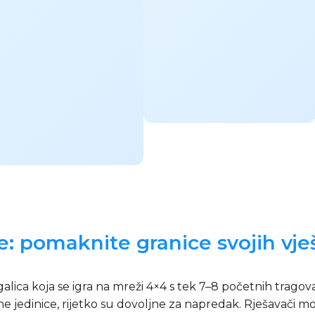
: pomaknite granice svojih vješ
lica koja se igra na mreži 4×4 s tek 7–8 početnih tragova
ne jedinice, rijetko su dovoljne za napredak. Rješavači mo