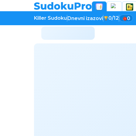
Killer Sudoku
0/12
Dnevni izazovi
0