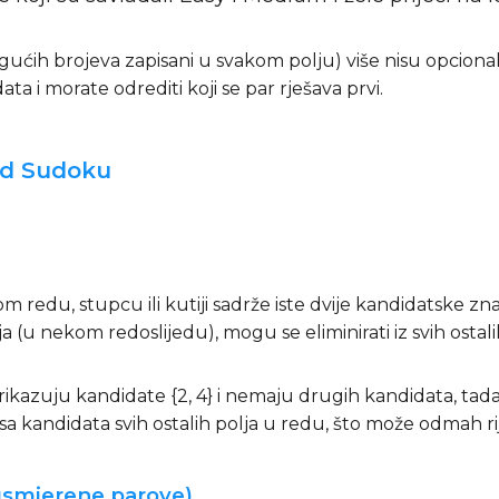
mogućih brojeva zapisani u svakom polju) više nisu opciona
ata i morate odrediti koji se par rješava prvi.
ard Sudoku
om redu, stupcu ili kutiji sadrže iste dvije kandidatske 
(u nekom redoslijedu), mogu se eliminirati iz svih ostalih 
rikazuju kandidate {2, 4} i nemaju drugih kandidata, tada
sa kandidata svih ostalih polja u redu, što može odmah ri
 (usmjerene parove)