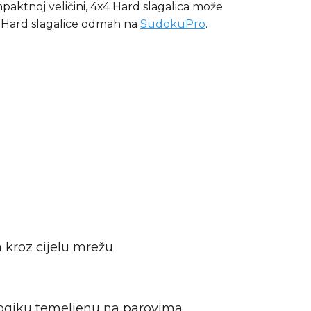
paktnoj veličini, 4x4 Hard slagalica može
tne Hard slagalice odmah na
SudokuPro
.
a kroz cijelu mrežu
a logiku temeljenu na parovima