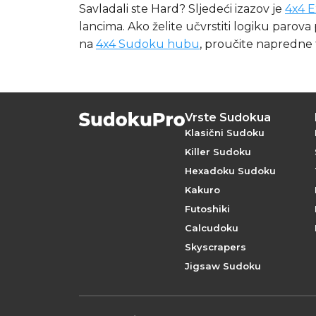
Savladali ste Hard? Sljedeći izazov je
4x4 
lancima. Ako želite učvrstiti logiku parova
na
4x4 Sudoku hubu
, proučite napredne
Vrste Sudokua
Klasični Sudoku
Killer Sudoku
Hexadoku Sudoku
Kakuro
Futoshiki
Calcudoku
Skyscrapers
Jigsaw Sudoku