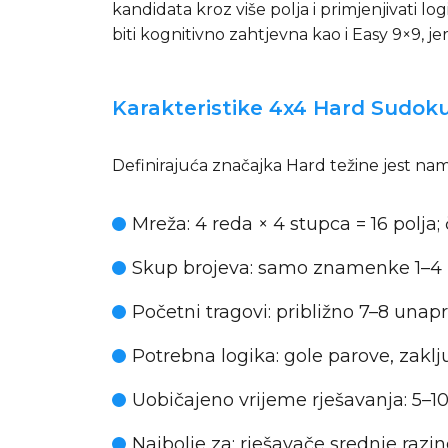
kandidata kroz više polja i primjenjivati 
biti kognitivno zahtjevna kao i Easy 9×9, j
Karakteristike 4x4 Hard Sudok
Definirajuća značajka Hard težine jest nam
Mreža
: 4 reda × 4 stupca = 16 polja
Skup brojeva
: samo znamenke 1–4
Početni tragovi
: približno 7–8 unap
Potrebna logika
: gole parove, zakl
Uobičajeno vrijeme rješavanja
: 5–
Najbolje za
: rješavače srednje razi