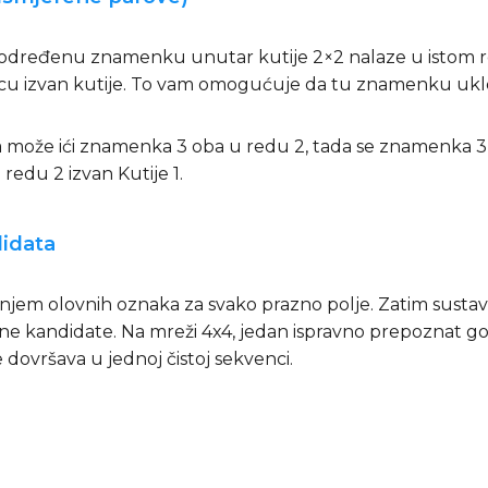
a određenu znamenku unutar kutije 2×2 nalaze u istom r
pcu izvan kutije. To vam omogućuje da tu znamenku ukloni
 koja može ići znamenka 3 oba u redu 2, tada se znamenka
 redu 2 izvan Kutije 1.
didata
jem olovnih oznaka za svako prazno polje. Zatim susta
čane kandidate. Na mreži 4x4, jedan ispravno prepoznat g
 se dovršava u jednoj čistoj sekvenci.