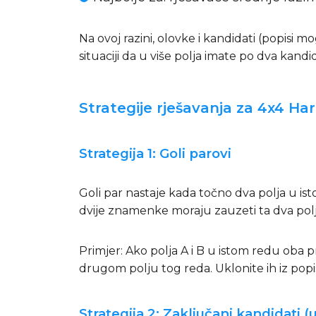
Na ovoj razini, olovke i kandidati (popisi 
situaciji da u više polja imate po dva kandid
Strategije rješavanja za 4x4 H
Strategija 1: Goli parovi
Goli par nastaje kada točno dva polja u ist
dvije znamenke moraju zauzeti ta dva polja 
Primjer: Ako polja A i B u istom redu oba p
drugom polju tog reda. Uklonite ih iz popi
Strategija 2: Zaključani kandidati