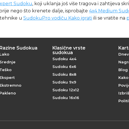
Expert Sudoku
, koji uklanja još više tragova i zahtijeva s
 prije nego što krenete dalje, isprobajte
4x4 Medium Sud
 tehnike u
SudokuPro vodiču Kako igrati
ili se vratite na
Razine Sudokua
Klasične vrste
Kar
sudokua
Lako
Dnev
Sudoku 4x4
Srednje
Nagra
Sudoku 6x6
Teško
Blog
Sudoku 8x8
Ekspert
Kako
Sudoku 9x9
Ekstremno
Povi
Sudoku 12x12
Pakleno
Izbri
Sudoku 16x16
Polit