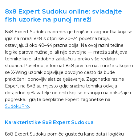
8x8 Expert Sudoku online: svladajte
fish uzorke na punoj mreži
8x8 Expert Sudoku napredna je brojčana zagonetka koja se
igra na mreži 8×8 s otprilike 20–24 početna broja,
ostavljajući oko 40–44 prazna polja. Na ovoj razini težine
logika parova nužna je, ali nije dovoljna — mreža zahtijeva
tehnike koje istodobno zaključuju preko više redaka i
stupaca. Posebno je format 8×8 prvi format mreže u kojem
se X-Wing uzorak pojavljuje dovoljno često da bude
praktičan i ponovljiv alat za rješavanje. Zagonetke razine
Expert na 8×8 su mjesto gdje snažna tehnika odvaja
dosljedne rješavatelje od onih koji se oslanjaju na pokušaje i
pogreške. Igrajte besplatne Expert zagonetke na
SudokuPro
.
Karakteristike 8x8 Expert Sudokua
8x8 Expert Sudoku pomiče gustoću kandidata i logičku