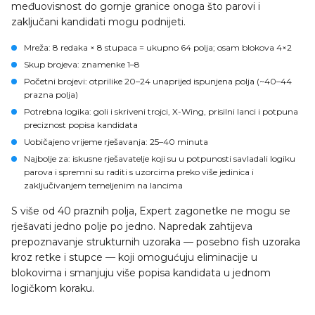
međuovisnost do gornje granice onoga što parovi i
zaključani kandidati mogu podnijeti.
Mreža
: 8 redaka × 8 stupaca = ukupno 64 polja; osam blokova 4×2
Skup brojeva
: znamenke 1–8
Početni brojevi
: otprilike 20–24 unaprijed ispunjena polja (~40–44
prazna polja)
Potrebna logika
: goli i skriveni trojci, X-Wing, prisilni lanci i potpuna
preciznost popisa kandidata
Uobičajeno vrijeme rješavanja
: 25–40 minuta
Najbolje za
: iskusne rješavatelje koji su u potpunosti savladali logiku
parova i spremni su raditi s uzorcima preko više jedinica i
zaključivanjem temeljenim na lancima
S više od 40 praznih polja, Expert zagonetke ne mogu se
rješavati jedno polje po jedno. Napredak zahtijeva
prepoznavanje strukturnih uzoraka — posebno fish uzoraka
kroz retke i stupce — koji omogućuju eliminacije u
blokovima i smanjuju više popisa kandidata u jednom
logičkom koraku.