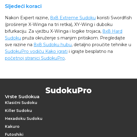
Sljedeći koraci
Nakon Expert razine,
8x8 Extreme Sudoku
koristi Swordfish
(proširenje X-Winga na tri retka), XY-Wing i duboku
bifurkaciju. Za vježbu X-Winga i logike trojaca,
8x8 Hard
Sudoku
pruža okruženje s manjim pritiskom. Pregledajte
sve razine na
8x8 Sudoku hubu
, detaljno proučite tehnike u
SudokuPro vodiču Kako igrati
i igrajte besplatno na
početnoj stranici SudokuPro
.
Vrste Sudokua
Klasični Sudoku
Killer Sudoku
Hexadoku Sudoku
Kakuro
Futoshiki