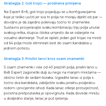
Strategija 2: Goli trojci — proširena primjena
Na Expert 8×8, goli trojci pojavljuju se u konfiguracijama
koje je teško uočiti jer sva tri polja ne moraju dijeliti isti par —
dovoljno je da zajedno pokrivaju točno tri znamenke.
Sustavno provjeravajte svaku kombinaciju triju polja unutar
svakog retka, stupca i bloka umjesto da se oslanjate na
vizualno skeniranje. Trud se isplati: jedan goli trojac na mreži
od 64 polja može eliminirati šest do osam kandidata u
jednom potezu.
Strategija 3: Prisilni lanci kroz osam znamenki
S osam znamenki i više od 40 praznih polja, prisilni lanci u
8x8 Expert zagonetki dulji su nego na manjim mrežama —
obično četiri do sedam koraka. Izgradite lanac iz polja s
točno dva kandidata, zabilježite svaku prisilnu posljedicu
redom i procijenite ishod. Kada lanac otkrije proturječnost,
početna pretpostavka je opovrgnuta. Kada dovede mrežu
u dosljedno stanje, lanac je put rješenja.