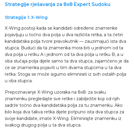
Strategije rješavanja za 8x8 Expert Sudoku
Strategija 1: X-Wing
X-Wing postoji kada se kandidati određene znamenke
pojavljuju u točno dva polja u dva različita retka, a ta četiri
kandidatska polja tvore pravokutnik — zauzimajući ista dva
stupca. Budući da ta znamenka mora biti u jednom od ta
dva polja u retku A i jednom od ta dva polja u retku B, a u
oba slučaja polja dijele samo ta dva stupca, zajamčeno je da
će se znamenka pojaviti u tim dvama stupcima u ta dva
retka. Stoga se može sigurno eliminirati iz svih ostalih polja
u oba stupca.
Prepoznavanje X-Wing uzoraka na 8x8: za svaku
znamenku pregledajte sve retke i zabilježite koji od njih
sadrže točno dva kandidatska polja za tu znamenku. Ako
bilo koja dva takva retka dijele potpuno ista dva stupca za
svoje kandidate, imate X-Wing. Eliminirajte znamenku iz
svakog drugog polja u ta dva stupca.