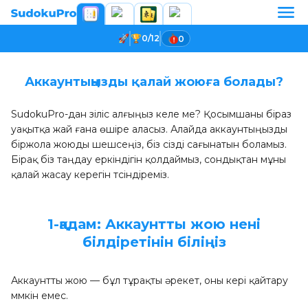
0/12
0
Аккаунтыңызды қалай жоюға болады?
SudokuPro-дан үзіліс алғыңыз келе ме? Қосымшаны біраз
уақытқа жай ғана өшіре аласыз. Алайда аккаунтыңызды
біржола жоюды шешсеңіз, біз сізді сағынатын боламыз.
Бірақ біз таңдау еркіндігін қолдаймыз, сондықтан мұны
қалай жасау керегін түсіндіреміз.
1-қадам: Аккаунтты жою нені
білдіретінін біліңіз
Аккаунтты жою — бұл тұрақты әрекет, оны кері қайтару
мүмкін емес.