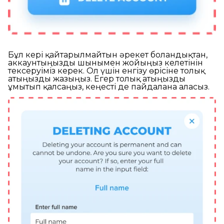
Бұл кері қайтарылмайтын әрекет болғандықтан,
аккаунтыңызды шынымен жойғыңыз келетінін
тексеруіміз керек. Ол үшін енгізу өрісіне толық
атыңызды жазыңыз. Егер толық атыңызды
ұмытып қалсаңыз, кеңесті де пайдалана аласыз.