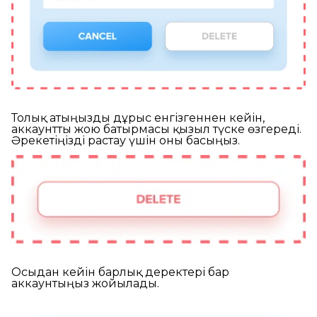
Толық атыңызды дұрыс енгізгеннен кейін,
аккаунтты жою батырмасы қызыл түске өзгереді.
Әрекетіңізді растау үшін оны басыңыз.
Осыдан кейін барлық деректері бар
аккаунтыңыз жойылады.