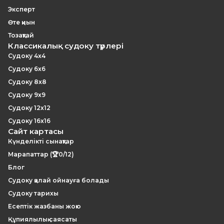
Эксперт
Өте қиын
Тозақтай
Классикалық судоку түрлері
Судоку 4x4
Судоку 6x6
Судоку 8x8
Судоку 9x9
Судоку 12x12
Судоку 16x16
Сайт картасы
Күнделікті сынақтар
Марапаттар (🏆0/12)
Блог
Судоку қалай ойнауға болады
Судоку тарихы
Есептік жазбаны жою
Құпиялылық саясаты