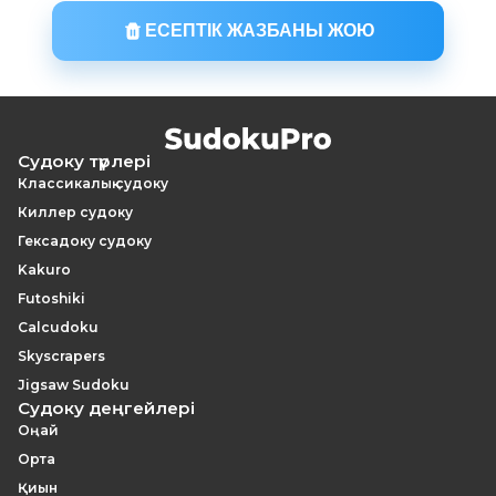
ЕСЕПТІК ЖАЗБАНЫ ЖОЮ
Судоку түрлері
Классикалық судоку
Киллер судоку
Гексадоку судоку
Kakuro
Futoshiki
Calcudoku
Skyscrapers
Jigsaw Sudoku
Судоку деңгейлері
Оңай
Орта
Қиын