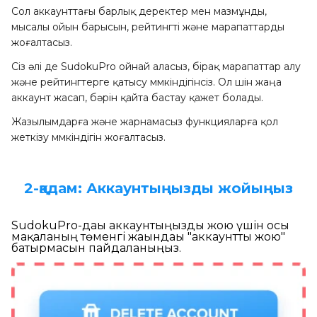
Сол аккаунттағы барлық деректер мен мазмұнды,
мысалы ойын барысын, рейтингті және марапаттарды
жоғалтасыз.
Сіз әлі де SudokuPro ойнай аласыз, бірақ марапаттар алу
және рейтингтерге қатысу мүмкіндігінсіз. Ол үшін жаңа
аккаунт жасап, бәрін қайта бастау қажет болады.
Жазылымдарға және жарнамасыз функцияларға қол
жеткізу мүмкіндігін жоғалтасыз.
2-қадам: Аккаунтыңызды жойыңыз
SudokuPro-дағы аккаунтыңызды жою үшін осы
мақаланың төменгі жағындағы "аккаунтты жою"
батырмасын пайдаланыңыз.