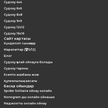
Судоку 4x4
Судоку 6x6
Судоку 8x8
Судоку 9x9
Судоку 12x12
Судоку 16x16
Сайт картасы
Күнделікті сынақтар
Марапаттар (🏆0/12)
Блог
Судоку қалай ойнауға болады
Судоку тарихы
Есептік жазбаны жою
Құпиялылық саясаты
Басқа ойындар
Spider Solitaire ойнау онлайн
Nonogram-ды онлайн ойнаңыз
Маджонгты онлайн ойнау