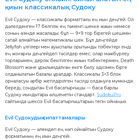
қиын классикалық Судоку
Evil Судоку — классикалық форматтағы ең қиын деңгей. Ол
дәлелденген 17 белгілік ең төменгі шекке жақын немесе
соның өзінде жасалады; бұл — 9×9 тор бірегей шешімін
сақтай алмайтын математикалық шек. Бұл деңгейде
Jellyfish үлгілері мен ауыспалы қорытынды тізбектері енді
ең жоғарғы деңгейдегі тәсілдер емес; олар мәжбүрлеу
торларымен, дерлік бекітілген жиын тізбектерімен, Death
Blossom және құрылымдалған екіге бөлу әдісімен бірге
қолданылатын базалық құралдар. Классикалық 3×3 блок
орналасуы әрбір жетілдірілген тәсілді қолдануға мүмкіндік
береді, сондықтан Evil басқатырғышы — басқа барлық
Судоку қиындықтары өлшенетін стандарт.
SudokuPro
сайтында шексіз Evil басқатырғыштарын тегін ойнаңыз.
Evil Судокудың сипаттамалары
Evil Судоку — әлемдегі ең көп ойнайтын Судоку
форматының ең қиын деңгейі.