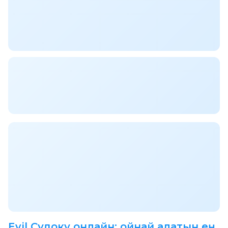
Evil Судоку онлайн: ойнай алатын ең