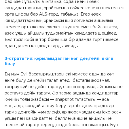
бар өзек ұяшықты анықтаңыз, содан кейін өзек
кандидаттарының әрқайсысына сәйкес келетін шектелген
ортақ цифры бар ALS-терді табыңыз. Егер өзек
кандидаттарының әрқайсысы ішкі логикасы қайшылыққа
немесе ортақ жоюға әкелетін күлтешемен байланысса,
өзек ұяшық қайшылық тудырмайтын кандидатқа шешіледі.
Бұл тәсіл көбіне тор бойынша бір қадамда төрт немесе
одан да көп кандидаттарды жояды.
3-стратегия: құрылымдалған көп деңгейлі екіге
бөлу
Ең қиын Evil басқатырғыштары екі немесе одан да көп
екіге бөлу деңгейін талап етеді: бастапқы жорамал,
тоқырау күйіне дейін тарату, екінші жорамал, қайшылыққа не
растауға дейін тарату. Әр тармақ алдында кандидаттар
күйінің толық жазбасы — snapshot тұтастығы — аса
маңызды, сондай-ақ атау беру тәртібі де маңызды: әр
тармақ деңгейін нөмірлеңіз, әр жорамалды оны іске қосқан
ұяшық пен кандидатпен белгілеңіз және қайшылық не
шешім қай тарату тереңдігінде болғанын жазыңыз. Бұл —