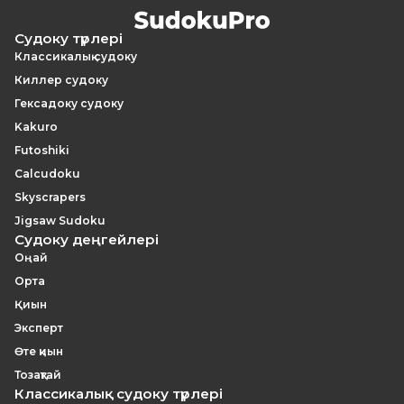
Судоку түрлері
Классикалық судоку
Киллер судоку
Гексадоку судоку
Kakuro
Futoshiki
Calcudoku
Skyscrapers
Jigsaw Sudoku
Судоку деңгейлері
Оңай
Орта
Қиын
Эксперт
Өте қиын
Тозақтай
Классикалық судоку түрлері