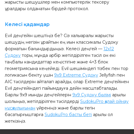
жарыстық шешушілер мен компьютерлік тексеру
құралдары қолданатын бірдей протокол.
Келесі қадамдар
Evil деңгейін шештіңіз бе? Сіз халықаралық жарыстық
шешудің негізін құрайтын ең қиын классикалық Судоку
форматын бағындырдыңыз. Келесі деңгей —
12x12
Судоку
торы, мұнда әрбір жетілдірілген тәсіл он екі
таңбалы кандидаттар кеңістігіне және 4×3 блок
геометриясына кеңейеді. Evil шешіміндегі тізбек пен тор
логикасын бекіту үшін
9x9 Extreme Судоку
Jellyfish пен
AIC тәсілдерін қайталап қарайды, олар Extreme деңгейінен
Evil деңгейіндегі пайымдауға дейін масштабталады.
Барлық 9x9 қиындық деңгейлерін
9x9 Судоку бөлімі
арқылы
шолыңыз, жетілдірілген тәсілдерді
SudokuPro қалай ойнау
нұсқаулығынан
үйреніңіз және барлық тегін
басқатырғыштарға
SudokuPro басты беті
арқылы қол
жеткізіңіз.