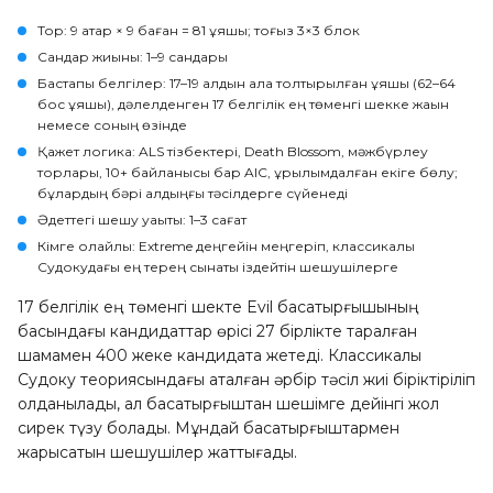
Тор
: 9 қатар × 9 баған = 81 ұяшық; тоғыз 3×3 блок
Сандар жиыны
: 1–9 сандары
Бастапқы белгілер
: 17–19 алдын ала толтырылған ұяшық (62–64
бос ұяшық), дәлелденген 17 белгілік ең төменгі шекке жақын
немесе соның өзінде
Қажет логика
: ALS тізбектері, Death Blossom, мәжбүрлеу
торлары, 10+ байланысы бар AIC, құрылымдалған екіге бөлу;
бұлардың бәрі алдыңғы тәсілдерге сүйенеді
Әдеттегі шешу уақыты
: 1–3 сағат
Кімге қолайлы
: Extreme деңгейін меңгеріп, классикалық
Судокудағы ең терең сынақты іздейтін шешушілерге
17 белгілік ең төменгі шекте Evil басқатырғышының
басындағы кандидаттар өрісі 27 бірлікте таралған
шамамен 400 жеке кандидатқа жетеді. Классикалық
Судоку теориясындағы аталған әрбір тәсіл жиі біріктіріліп
қолданылады, ал басқатырғыштан шешімге дейінгі жол
сирек түзу болады. Мұндай басқатырғыштармен
жарысатын шешушілер жаттығады.