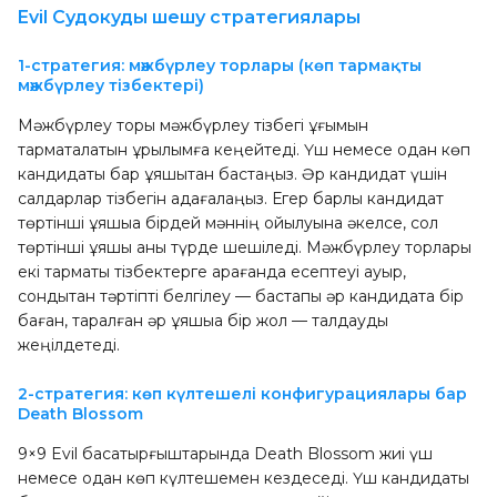
Evil Судокуды шешу стратегиялары
1-стратегия: мәжбүрлеу торлары (көп тармақты
мәжбүрлеу тізбектері)
Мәжбүрлеу торы мәжбүрлеу тізбегі ұғымын
тармақталатын құрылымға кеңейтеді. Үш немесе одан көп
кандидаты бар ұяшықтан бастаңыз. Әр кандидат үшін
салдарлар тізбегін қадағалаңыз. Егер барлық кандидат
төртінші ұяшыққа бірдей мәннің қойылуына әкелсе, сол
төртінші ұяшық анық түрде шешіледі. Мәжбүрлеу торлары
екі тармақты тізбектерге қарағанда есептеуі ауыр,
сондықтан тәртіпті белгілеу — бастапқы әр кандидатқа бір
баған, таралған әр ұяшыққа бір жол — талдауды
жеңілдетеді.
2-стратегия: көп күлтешелі конфигурациялары бар
Death Blossom
9×9 Evil басқатырғыштарында Death Blossom жиі үш
немесе одан көп күлтешемен кездеседі. Үш кандидаты