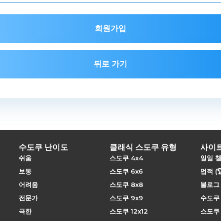
회원가입
뒤로 가기
수도쿠 난이도
클래식 스도쿠 유형
사이
쉬움
스도쿠 4x4
일일 
보통
스도쿠 6x6
업적 (
어려움
스도쿠 8x8
블로그
전문가
스도쿠 9x9
수도쿠
극한
스도쿠 12x12
스도쿠