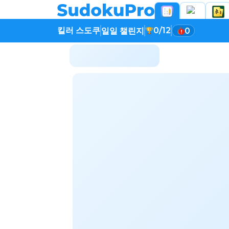
킬러 스도쿠
0/12
일일 챌린지
0