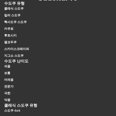
수도쿠 유형
클래식 스도쿠
킬러 스도쿠
헥사도쿠 스도쿠
카쿠로
후토시키
캘코두쿠
스카이스크레이퍼
지그소 스도쿠
수도쿠 난이도
쉬움
보통
어려움
전문가
극한
악몽
클래식 스도쿠 유형
스도쿠 4x4