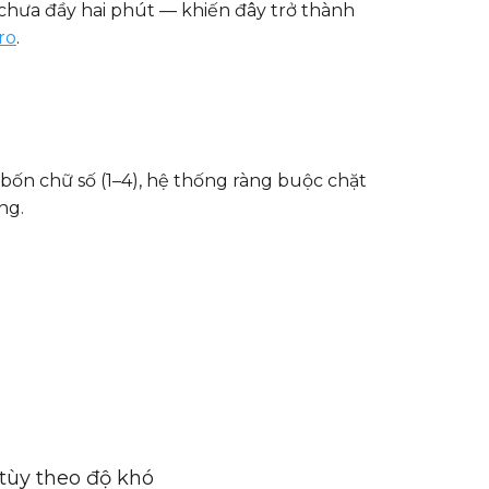
g chưa đầy hai phút — khiến đây trở thành
ro
.
bốn chữ số (1–4), hệ thống ràng buộc chặt
ng.
 tùy theo độ khó