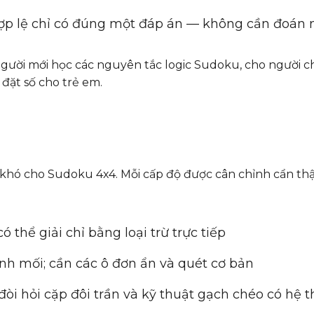
hợp lệ chỉ có đúng một đáp án — không cần đoán 
 người mới học các nguyên tắc logic Sudoku, cho người c
 đặt số cho trẻ em.
hó cho Sudoku 4x4. Mỗi cấp độ được cân chỉnh cẩn th
 thể giải chỉ bằng loại trừ trực tiếp
h mối; cần các ô đơn ẩn và quét cơ bản
òi hỏi cặp đôi trần và kỹ thuật gạch chéo có hệ 