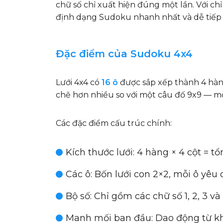
chữ số chỉ xuất hiện đúng một lần. Với ch
định dạng Sudoku nhanh nhất và dễ tiếp c
Đặc điểm của Sudoku 4x4
Lưới 4x4 có
16 ô
được sắp xếp thành 4 hàng
chẽ hơn nhiều so với một câu đố 9x9 — mỗi
Các đặc điểm cấu trúc chính:
Kích thước lưới
: 4 hàng × 4 cột = tổ
Các ô
: Bốn lưới con 2×2, mỗi ô yêu 
Bộ số
: Chỉ gồm các chữ số 1, 2, 3 và
Manh mối ban đầu
: Dao động từ k