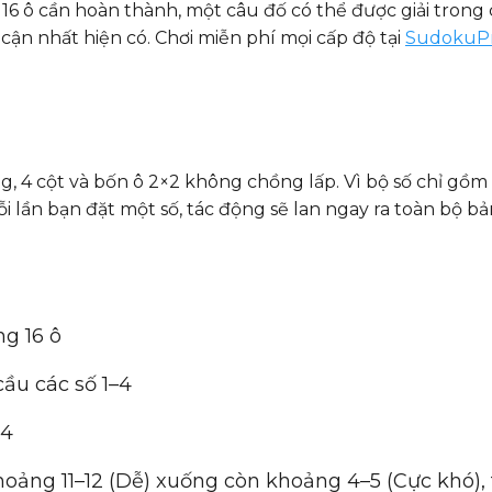
ỉ 16 ô cần hoàn thành, một câu đố có thể được giải tron
ận nhất hiện có. Chơi miễn phí mọi cấp độ tại
SudokuP
, 4 cột và bốn ô 2×2 không chồng lấp. Vì bộ số chỉ gồm 
 lần bạn đặt một số, tác động sẽ lan ngay ra toàn bộ bả
ng 16 ô
cầu các số 1–4
 4
hoảng 11–12 (Dễ) xuống còn khoảng 4–5 (Cực khó),