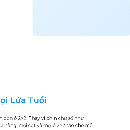
ọi Lứa Tuổi
nh bốn ô 2×2. Thay vì chín chữ số như
i hàng, mọi cột và mọi ô 2×2 sao cho mỗi