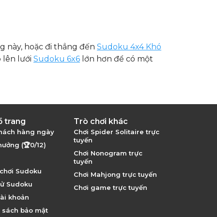
g này, hoặc đi thẳng đến
Sudoku 4x4 Khó
 lên lưới
Sudoku 6x6
lớn hơn để có một
ồ trang
Trò chơi khác
hách hàng ngày
Chơi Spider Solitaire trực
tuyến
hưởng (🏆0/12)
Chơi Nonogram trực
tuyến
chơi Sudoku
Chơi Mahjong trực tuyến
sử Sudoku
Chơi game trực tuyến
ài khoản
 sách bảo mật