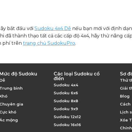
ãy bắt đầu với
Sudoku 4x4 Dễ
nếu bạn mới với định dạn
i đã thành thạo tất cả các cấp độ 4x4, hãy thử nâng cấp
n phí trên
trang chủ SudokuPro
.
Mức độ Sudoku
Các loại Sudoku cổ
Sơ đ
điển
Dễ
Thử t
Sudoku 4x4
Trung bình
Giải t
Sudoku 6x6
Khó
Blog
Sudoku 8x8
Chuyên gia
Cách 
Sudoku 9x9
Cực khó
Lịch 
Sudoku 12x12
Ác mộng
Xóa T
Sudoku 16x16
Chính