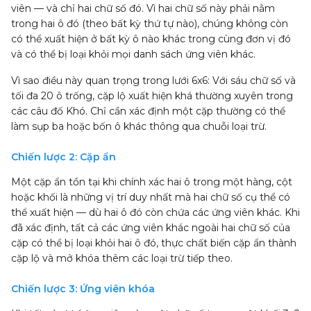
viên — và chỉ hai chữ số đó. Vì hai chữ số này phải nằm
trong hai ô đó (theo bất kỳ thứ tự nào), chúng không còn
có thể xuất hiện ở bất kỳ ô nào khác trong cùng đơn vị đó
và có thể bị loại khỏi mọi danh sách ứng viên khác.
Vì sao điều này quan trọng trong lưới 6x6: Với sáu chữ số và
tối đa 20 ô trống, cặp lộ xuất hiện khá thường xuyên trong
các câu đố Khó. Chỉ cần xác định một cặp thường có thể
làm sụp ba hoặc bốn ô khác thông qua chuỗi loại trừ.
Chiến lược 2: Cặp ẩn
Một cặp ẩn tồn tại khi chính xác hai ô trong một hàng, cột
hoặc khối là những vị trí duy nhất mà hai chữ số cụ thể có
thể xuất hiện — dù hai ô đó còn chứa các ứng viên khác. Khi
đã xác định, tất cả các ứng viên khác ngoài hai chữ số của
cặp có thể bị loại khỏi hai ô đó, thực chất biến cặp ẩn thành
cặp lộ và mở khóa thêm các loại trừ tiếp theo.
Chiến lược 3: Ứng viên khóa