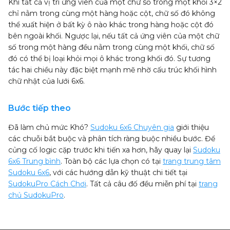
Khi tất cả vị trí ứng viên của một chữ số trong một khối 3×2
chỉ nằm trong cùng một hàng hoặc cột, chữ số đó không
thể xuất hiện ở bất kỳ ô nào khác trong hàng hoặc cột đó
bên ngoài khối. Ngược lại, nếu tất cả ứng viên của một chữ
số trong một hàng đều nằm trong cùng một khối, chữ số
đó có thể bị loại khỏi mọi ô khác trong khối đó. Sự tương
tác hai chiều này đặc biệt mạnh mẽ nhờ cấu trúc khối hình
chữ nhật của lưới 6x6.
Bước tiếp theo
Đã làm chủ mức Khó?
Sudoku 6x6 Chuyên gia
giới thiệu
các chuỗi bắt buộc và phân tích ràng buộc nhiều bước. Để
củng cố logic cặp trước khi tiến xa hơn, hãy quay lại
Sudoku
6x6 Trung bình
. Toàn bộ các lựa chọn có tại
trang trung tâm
Sudoku 6x6
, với các hướng dẫn kỹ thuật chi tiết tại
SudokuPro Cách Chơi
. Tất cả câu đố đều miễn phí tại
trang
chủ SudokuPro
.