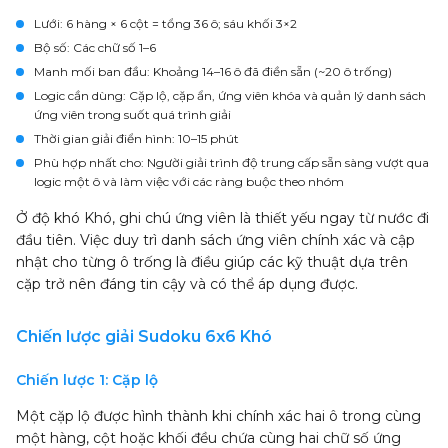
Lưới
: 6 hàng × 6 cột = tổng 36 ô; sáu khối 3×2
Bộ số
: Các chữ số 1–6
Manh mối ban đầu
: Khoảng 14–16 ô đã điền sẵn (~20 ô trống)
Logic cần dùng
: Cặp lộ, cặp ẩn, ứng viên khóa và quản lý danh sách
ứng viên trong suốt quá trình giải
Thời gian giải điển hình
: 10–15 phút
Phù hợp nhất cho
: Người giải trình độ trung cấp sẵn sàng vượt qua
logic một ô và làm việc với các ràng buộc theo nhóm
Ở độ khó Khó, ghi chú ứng viên là thiết yếu ngay từ nước đi
đầu tiên. Việc duy trì danh sách ứng viên chính xác và cập
nhật cho từng ô trống là điều giúp các kỹ thuật dựa trên
cặp trở nên đáng tin cậy và có thể áp dụng được.
Chiến lược giải Sudoku 6x6 Khó
Chiến lược 1: Cặp lộ
Một cặp lộ được hình thành khi chính xác hai ô trong cùng
một hàng, cột hoặc khối đều chứa cùng hai chữ số ứng