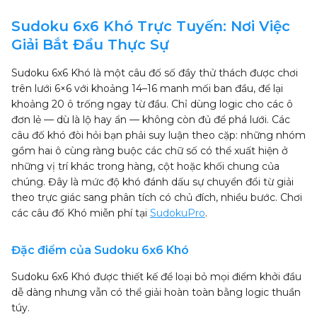
Sudoku 6x6 Khó Trực Tuyến: Nơi Việc
Giải Bắt Đầu Thực Sự
Sudoku 6x6 Khó là một câu đố số đầy thử thách được chơi
trên lưới 6×6 với khoảng 14–16 manh mối ban đầu, để lại
khoảng 20 ô trống ngay từ đầu. Chỉ dùng logic cho các ô
đơn lẻ — dù là lộ hay ẩn — không còn đủ để phá lưới. Các
câu đố khó đòi hỏi bạn phải suy luận theo cặp: những nhóm
gồm hai ô cùng ràng buộc các chữ số có thể xuất hiện ở
những vị trí khác trong hàng, cột hoặc khối chung của
chúng. Đây là mức độ khó đánh dấu sự chuyển đổi từ giải
theo trực giác sang phân tích có chủ đích, nhiều bước. Chơi
các câu đố Khó miễn phí tại
SudokuPro
.
Đặc điểm của Sudoku 6x6 Khó
Sudoku 6x6 Khó được thiết kế để loại bỏ mọi điểm khởi đầu
dễ dàng nhưng vẫn có thể giải hoàn toàn bằng logic thuần
túy.