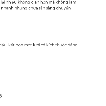
g lại nhiều không gian hơn mà không làm
quá nhanh nhưng chưa sẵn sàng chuyển
ầu, kết hợp một lưới có kích thước đáng
ố