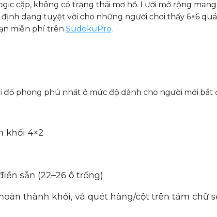
ogic cặp, không có trạng thái mơ hồ. Lưới mở rộng man
h định dạng tuyệt vời cho những người chơi thấy 6×6 
hạn miễn phí trên
SudokuPro
.
 đố phong phú nhất ở mức độ dành cho người mới bắt đ
ám khối 4×2
điền sẵn (22–26 ô trống)
 hoàn thành khối, và quét hàng/cột trên tám chữ s