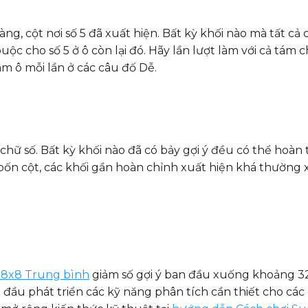
àng, cột nơi số 5 đã xuất hiện. Bất kỳ khối nào mà tất 
t buộc cho số 5 ở ô còn lại đó. Hãy lần lượt làm với cả tám
m ô mỗi lần ở các câu đố Dễ.
 chữ số. Bất kỳ khối nào đã có bảy gợi ý đều có thể hoà
n bốn cột, các khối gần hoàn chỉnh xuất hiện khá thườn
8x8 Trung bình
giảm số gợi ý ban đầu xuống khoảng 32–
đầu phát triển các kỹ năng phân tích cần thiết cho các