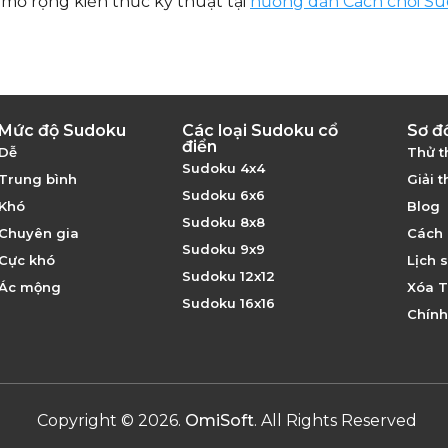
, mở rộng kiến thức kỹ thuật tại
hướng dẫn Cách chơi S
Mức độ Sudoku
Các loại Sudoku cổ
Sơ đ
điển
Dễ
Thử t
Sudoku 4x4
Trung bình
Giải t
Sudoku 6x6
Khó
Blog
Sudoku 8x8
Chuyên gia
Cách 
Sudoku 9x9
Cực khó
Lịch 
Sudoku 12x12
Ác mộng
Xóa T
Sudoku 16x16
Chính
Copyright
©
2026
.
OmiSoft
. All Rights Reserved