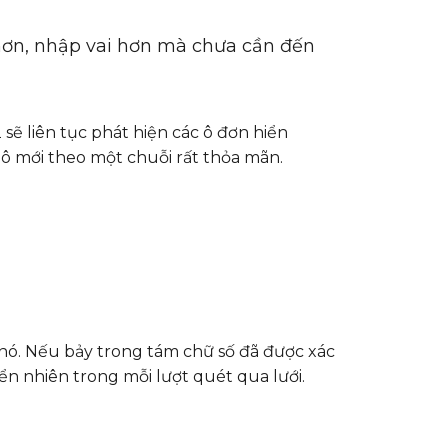
hơn, nhập vai hơn mà chưa cần đến
sẽ liên tục phát hiện các ô đơn hiển
c ô mới theo một chuỗi rất thỏa mãn.
a nó. Nếu bảy trong tám chữ số đã được xác
iển nhiên trong mỗi lượt quét qua lưới.