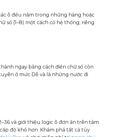
cả các ô đều nằm trong những hàng hoặc
 chữ số (1–8) một cách có hệ thống; riêng
n thành ngay bằng cách điền chữ số còn
g xuyên ở mức Dễ và là những nước đi
36 và giới thiệu logic ô đơn ẩn trên tám
 cấp độ khó hơn. Khám phá tất cả tùy