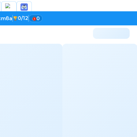
0/12
ства
0