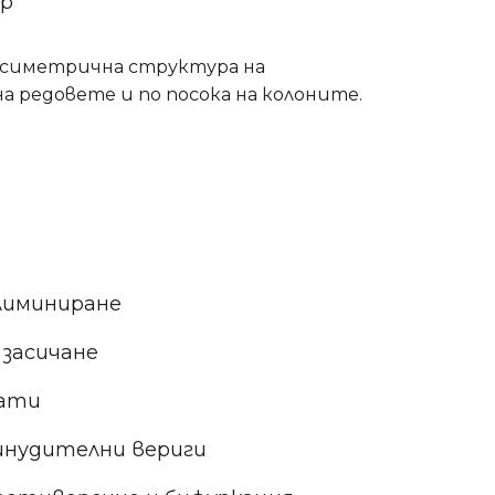
ор
 асиметрична структура на
 редовете и по посока на колоните.
елиминиране
 засичане
дати
ринудителни вериги