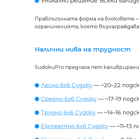
Уникално решение
: Всеки вали
Правоъгълната форма на блоковете —
ограниченията, която възнаграждава
Налични нива на трудност
SudokuPro предлага пет калибрирани 
Лесно 6x6 Судоку
— ~20–22 подск
Средно 6x6 Судоку
— ~17–19 подс
Трудно 6x6 Судоку
— ~14–16 подс
Експертно 6x6 Судоку
— ~11–13 