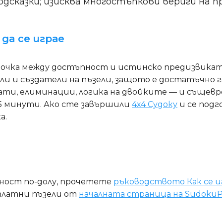
одсказки; изисква многостъпкови вериги на 
 да се играе
очка между достъпност и истинско предизвикат
и и създатели на пъзели, защото е достатъчно г
дати, елиминации, логика на двойките — и същев
15 минути. Ако сте завършили
4x4 Судоку
и се под
а.
дност по-долу, прочетете
ръководството Как се и
платни пъзели от
началната страница на SudokuP