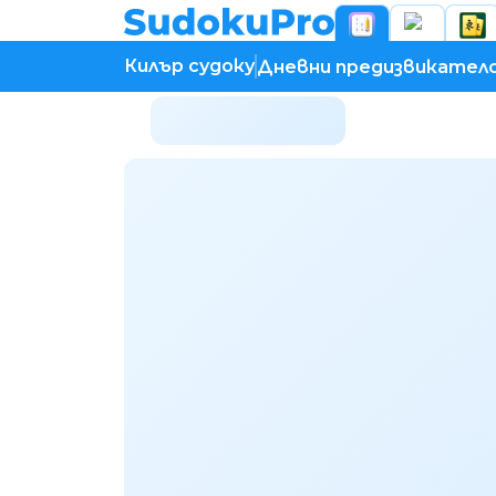
Килър судоку
Дневни предизвикател