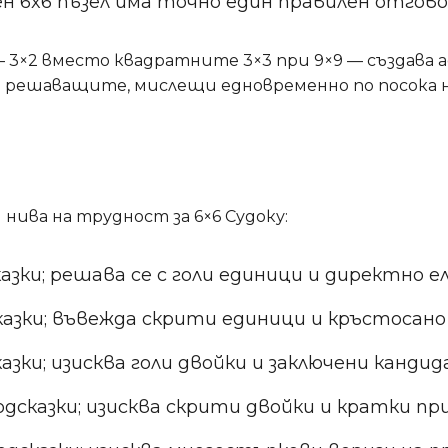
ден 6x6 пъзел има точно един правилен отгов
 3×2 вместо квадратните 3×3 при 9×9 — създава
 решаващите, мислещи едновременно по посока на
нива на трудност за 6×6 Судоку:
азки; решава се с голи единици и директно 
казки; въвежда скрити единици и кръстосано
казки; изисква голи двойки и заключени канди
подсказки; изисква скрити двойки и кратки п