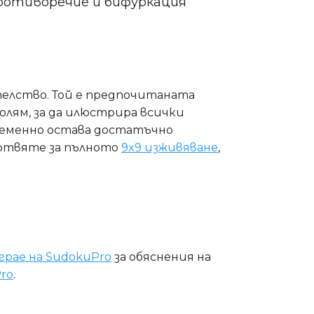
противоречие и бифуркация
елство. Той е предпочитаната
олям, за да илюстрира всички
ременно остава достатъчно
готвяте за пълното
9x9 изживяване
,
грае на SudokuPro
за обяснения на
ro
.