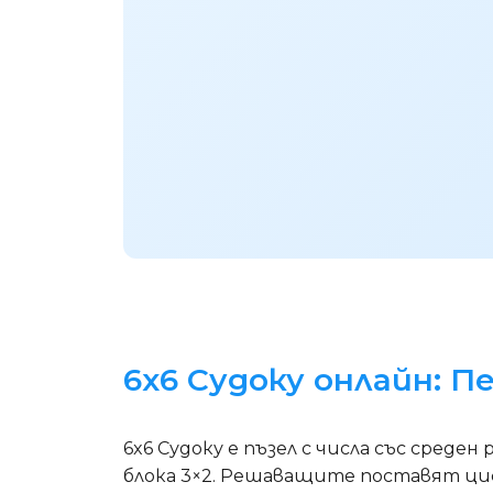
6x6 Судоку онлайн: 
6x6 Судоку е пъзел с числа със среде
блока 3×2. Решаващите поставят цифр