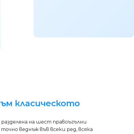
към класическото
и, разделена на шест правоъгълни
 точно веднъж във всеки ред, всяка