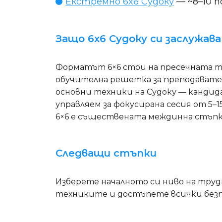
Екстремно 6x6 Судоку
— ~8–10 п
Защо 6x6 Судоку си заслужава
Форматът 6×6 стои на пресечната т
обучителна решетка за преподавател
основни техники на Судоку — канди
управляем за фокусирана сесия от 5–
6×6 е съществената междинна стъпк
Следващи стъпки
Изберете началното си ниво на тру
техниките и достъпете всички без