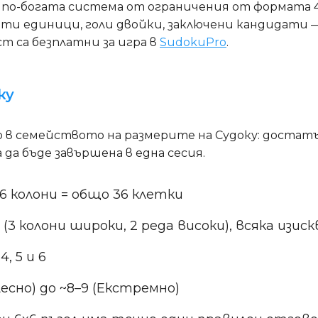
 и по-богата система от ограничения от формата 4
ти единици, голи двойки, заключени кандидати 
т са безплатни за игра в
SudokuPro
.
ку
 в семейството на размерите на Судоку: достатъч
да бъде завършена в една сесия.
× 6 колони = общо 36 клетки
(3 колони широки, 2 реда високи), всяка изи
4, 5 и 6
Лесно) до ~8–9 (Екстремно)