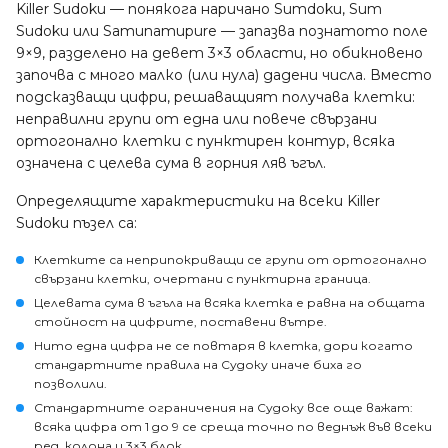
Killer Sudoku — понякога наричано Sumdoku, Sum
Sudoku или Samunamupure — запазва познатото поле
9×9, разделено на девет 3×3 области, но обикновено
започва с много малко (или нула) дадени числа. Вместо
подсказващи цифри, решаващият получава клетки:
неправилни групи от една или повече свързани
ортогонално клетки с пунктирен контур, всяка
означена с целева сума в горния ляв ъгъл.
Определящите характеристики на всеки Killer
Sudoku пъзел са:
Клетките
са неприпокриващи се групи от ортогонално
свързани клетки, очертани с пунктирна граница.
Целевата сума
в ъгъла на всяка клетка е равна на общата
стойност на цифрите, поставени вътре.
Нито една цифра не се повтаря в клетка
, дори когато
стандартните правила на Судоку иначе биха го
позволили.
Стандартните ограничения на Судоку все още важат:
всяка цифра от 1 до 9 се среща точно по веднъж във всеки
ред, колона и 3×3 блок.