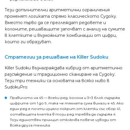
Тези допълнителни аритметични ограничения
променят логиката спрямо класическото Судоку.
Вместо първо да се преглеждат редовете и
колоните, решаващите започват с анализ на сумите
в клетките и възможните комбинации от цифри,
които ги образуват.
Стратегии за решаване на Killer Sudoku
Killer Sudoku възнаграждава хибрид от аритметично
разсъждение и традиционно сканиране на Судоку.
Тези три техники са основата на всяко ниво в
SudokuPro:
Правилото на 45
— Всеки ред, колона и 3×3 блок съдържа
цифрите от 1 до 9, така че тяхната сума винаги е 45. Ако
един ред е почти изцяло покрит от клетки със сбор 41,
оставащата клетка в този ред трябва да съдържа 4.
Този единствен принцип отключва повече изводи от
всяка друга техника.