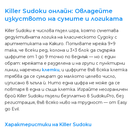
Killer Sudoku онлайн: Овладейте
изкуството на сумите и логиката
Killer Sudoku е числова пъзел игра, която съчетава
дедуктивната логика на класическото Судоку с
аритметиката на Kakuro. Попълвате мрежа 9×9
така, че всеки ред, колона и 3×3 блок да съдържа
цифрите от 1 до 9 точно по веднъж — но с един
обрат: мрежата е разделена и на групи с пунктирни
линии, наречени
клетки
, и цифрите във всяка клетка
трябва да се сумират до малкото целево число,
изписано в ъгъла ѝ. Нито една цифра не може да се
повтаря в една и съща клетка. Играйте неограничен
брой Killer Sudoku пъзели безплатно в SudokuPro, без
регистрация, във всяко ниво на трудност — от Easy
до Evil.
Характеристики на Killer Sudoku