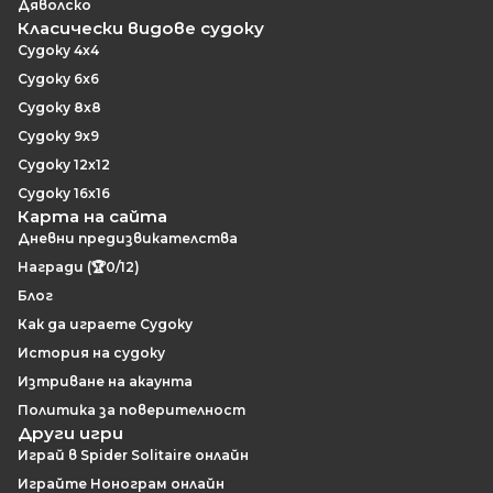
Дяволско
Класически видове судоку
Судоку 4x4
Судоку 6x6
Судоку 8x8
Судоку 9x9
Судоку 12x12
Судоку 16x16
Карта на сайта
Дневни предизвикателства
Награди (🏆0/12)
Блог
Как да играете Судоку
История на судоку
Изтриване на акаунта
Политика за поверителност
Други игри
Играй в Spider Solitaire онлайн
Играйте Нонограм онлайн