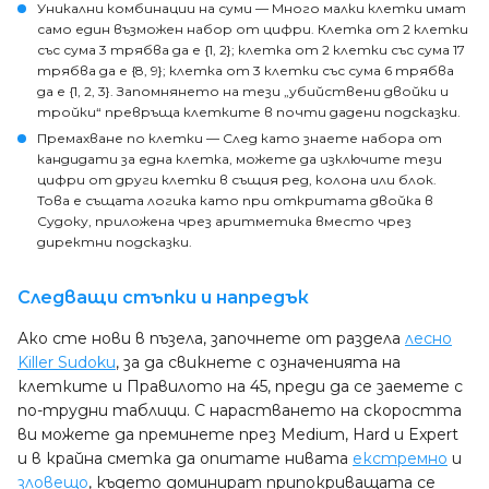
Уникални комбинации на суми
— Много малки клетки имат
само един възможен набор от цифри. Клетка от 2 клетки
със сума 3 трябва да е {1, 2}; клетка от 2 клетки със сума 17
трябва да е {8, 9}; клетка от 3 клетки със сума 6 трябва
да е {1, 2, 3}. Запомнянето на тези „убийствени двойки и
тройки“ превръща клетките в почти дадени подсказки.
Премахване по клетки
— След като знаете набора от
кандидати за една клетка, можете да изключите тези
цифри от други клетки в същия ред, колона или блок.
Това е същата логика като при откритата двойка в
Судоку, приложена чрез аритметика вместо чрез
директни подсказки.
Следващи стъпки и напредък
Ако сте нови в пъзела, започнете от раздела
лесно
Killer Sudoku
, за да свикнете с означенията на
клетките и Правилото на 45, преди да се заемете с
по-трудни таблици. С нарастването на скоростта
ви можете да преминете през Medium, Hard и Expert
и в крайна сметка да опитате нивата
екстремно
и
зловещо
, където доминират припокриващата се