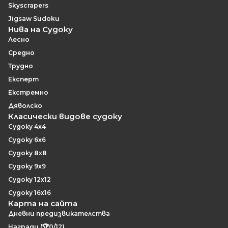
Skyscrapers
Jigsaw Sudoku
Нива на Судоку
Лесно
Средно
Трудно
Експерт
Екстремно
Дяволско
Класически видове судоку
Судоку 4x4
Судоку 6x6
Судоку 8x8
Судоку 9x9
Судоку 12x12
Судоку 16x16
Карта на сайта
Дневни предизвикателства
Награди (🏆0/12)