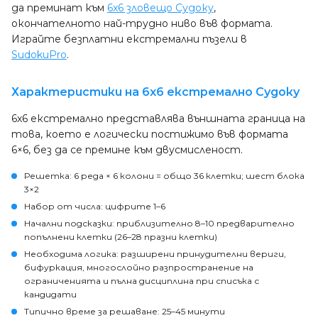
да преминат към
6x6 зловещо Судоку
,
окончателното най-трудно ниво във формата.
Играйте безплатни екстремални пъзели в
SudokuPro
.
Характеристики на 6x6 екстремално Судоку
6x6 екстремално представлява външната граница на
това, което е логически постижимо във формата
6×6, без да се премине към двусмисленост.
Решетка
: 6 реда × 6 колони = общо 36 клетки; шест блока
3×2
Набор от числа
: цифрите 1–6
Начални подсказки
: приблизително 8–10 предварително
попълнени клетки (26–28 празни клетки)
Необходима логика
: разширени принудителни вериги,
бифуркация, многослойно разпространение на
ограниченията и пълна дисциплина при списъка с
кандидати
Типично време за решаване
: 25–45 минути