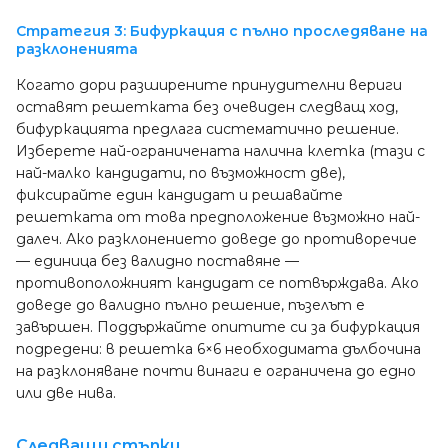
Стратегия 3: Бифуркация с пълно проследяване на
разклоненията
Когато дори разширените принудителни вериги
оставят решетката без очевиден следващ ход,
бифуркацията предлага систематично решение.
Изберете най-ограничената налична клетка (тази с
най-малко кандидати, по възможност две),
фиксирайте един кандидат и решавайте
решетката от това предположение възможно най-
далеч. Ако разклонението доведе до противоречие
— единица без валидно поставяне —
противоположният кандидат се потвърждава. Ако
доведе до валидно пълно решение, пъзелът е
завършен. Поддържайте опитите си за бифуркация
подредени: в решетка 6×6 необходимата дълбочина
на разклоняване почти винаги е ограничена до едно
или две нива.
Следващи стъпки