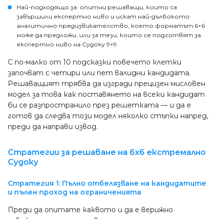
Най-подходящо за
: опитни решаващи, които са
завършили експертно ниво и искат най-дълбокото
аналитично предизвикателство, което форматът 6×6
може да предложи, или за тези, които се подготвят за
експертно ниво на Судоку 9×9
С по-малко от 10 подсказки повечето клетки
започват с четири или пет валидни кандидата.
Решаващият трябва да изгради прецизен мисловен
модел за това как поставянето на всеки кандидат
би се разпространило през решетката — и да е
готов да следва този модел няколко стъпки напред,
преди да направи извод.
Стратегии за решаване на 6x6 екстремално
Судоку
Стратегия 1: Пълно отбелязване на кандидатите
и пълен проход на ограниченията
Преди да опитате каквото и да е верижно