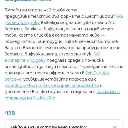
Готови ли сте за най-дълбокото
предизвикателство във формата с шест цифри?
6x6
зловещо Судоку
въвежда модели Jellyfish, пълни AIC
вериги и вложена бифуркация, които надхвърлят
това, което изисква екстремалното ниво —
последното и най-трудно ниво в семейството 6×6.
За да се върнете към основите на принудителните
вериги и бифуркацията, изградени тук,
6x6
експертно Судоку
предлага среда с по-ниска
интензивност за тези техники. Разгледайте пълния
диапазон от шестцифрени пъзели в
6x6 Судоку
раздела
, усъвършенствайте подхода си с
ръководството Как се играе на SudokuPro
и
достъпете всички безплатни пъзели от
началната
страница на SudokuPro
.
ЧЗВ
Какво е 6x6 екстремално Судоку?