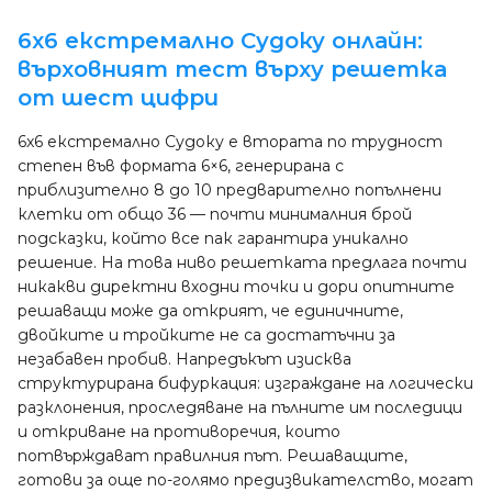
6x6 екстремално Судоку онлайн:
върховният тест върху решетка
от шест цифри
6x6 екстремално Судоку е втората по трудност
степен във формата 6×6, генерирана с
приблизително 8 до 10 предварително попълнени
клетки от общо 36 — почти минималния брой
подсказки, който все пак гарантира уникално
решение. На това ниво решетката предлага почти
никакви директни входни точки и дори опитните
решаващи може да открият, че единичните,
двойките и тройките не са достатъчни за
незабавен пробив. Напредъкът изисква
структурирана бифуркация: изграждане на логически
разклонения, проследяване на пълните им последици
и откриване на противоречия, които
потвърждават правилния път. Решаващите,
готови за още по-голямо предизвикателство, могат