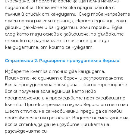
извеждане, отделете време за щателна начална
подготовка. Попълнете всяка празна клетка с
пълния ѝ списък от кандидати. След това направете
пълен проход на голи единици, скрити единици, голи
двойки, заключени кандидати и голи тройки. Едва
след като тази основа е завършена, по-дълбоките
техники ще разполагат с точните данни за
кандидатите, от които се нуждаят.
Стратегия 2: Разширени принудителни вериги
Изберете клетка с точно два кандидата.
Приемете, че единият е верен, и разпространете
всяка принудителна последица — като третирате
всяка получена гола единица като ново
предположение и я проследявате през следващите
клетки. При екстремални пъзели вериги от пет или
шест стъпки не са необичайни, преди да се появи
противоречие или решение. Водете писмен запис на
всяка стъпка, за да не изгубите нишката на
разсъжденията си.