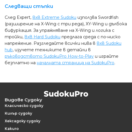
Следващи стъпки
След Expert,
8x8 Extreme Sudoku
използва Swordfish
(разширение на X-Wing с три реда), XY-Wing и дълбока
бифуркация. За упражняване на X-Wing и логика с
тройки,
8x8 Hard Sudoku
предлага среда с по-ниско
напрежение. Разгледайте всички нива в
8x8 Sudoku
hub
, изучете техниките в детайли в
ръководството SudokuPro How-to-Play
и играйте
безплатно на
началната страница на SudokuPro
.
Видове Судоку
Класическо судоку
Килър судоку
Хексадоку судоку
Kakuro