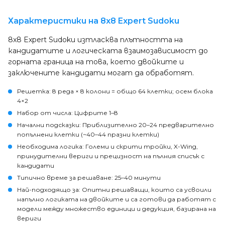
Характеристики на 8x8 Expert Sudoku
8x8 Expert Sudoku изтласква плътността на
кандидатите и логическата взаимозависимост до
горната граница на това, което двойките и
заключените кандидати могат да обработят.
Решетка
: 8 реда × 8 колони = общо 64 клетки; осем блока
4×2
Набор от числа
: Цифрите 1–8
Начални подсказки
: Приблизително 20–24 предварително
попълнени клетки (~40–44 празни клетки)
Необходима логика
: Големи и скрити тройки, X-Wing,
принудителни вериги и прецизност на пълния списък с
кандидати
Типично време за решаване
: 25–40 минути
Най-подходящо за
: Опитни решаващи, които са усвоили
напълно логиката на двойките и са готови да работят с
модели между множество единици и дедукция, базирана на
вериги