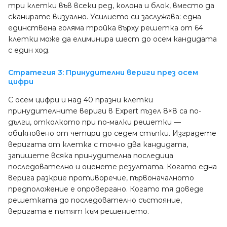
три клетки във всеки ред, колона и блок, вместо да
сканирате визуално. Усилието си заслужава: една
единствена голяма тройка върху решетка от 64
клетки може да елиминира шест до осем кандидата
с един ход.
Стратегия 3: Принудителни вериги през осем
цифри
С осем цифри и над 40 празни клетки
принудителните вериги в Expert пъзел 8×8 са по-
дълги, отколкото при по-малки решетки —
обикновено от четири до седем стъпки. Изградете
веригата от клетка с точно два кандидата,
запишете всяка принудителна последица
последователно и оценете резултата. Когато една
верига разкрие противоречие, първоначалното
предположение е опровергано. Когато тя доведе
решетката до последователно състояние,
веригата е пътят към решението.