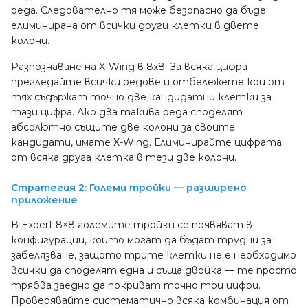
реда. Следователно тя може безопасно да бъде
елиминирана от всички други клетки в двете
колони.
Разпознаване на X-Wing в 8x8: За всяка цифра
прегледайте всички редове и отбележете кои от
тях съдържат точно две кандидатни клетки за
тази цифра. Ако два такива реда споделят
абсолютно същите две колони за своите
кандидати, имате X-Wing. Елиминирайте цифрата
от всяка друга клетка в тези две колони.
Стратегия 2: Големи тройки — разширено
приложение
В Expert 8×8 големите тройки се появяват в
конфигурации, които могат да бъдат трудни за
забелязване, защото трите клетки не е необходимо
всички да споделят една и съща двойка — те просто
трябва заедно да покриват точно три цифри.
Проверявайте систематично всяка комбинация от