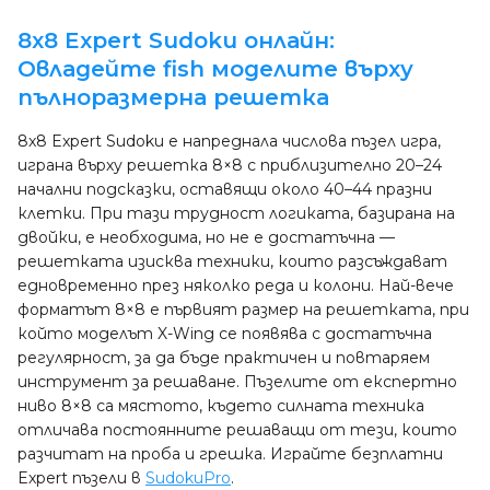
8x8 Expert Sudoku онлайн:
Овладейте fish моделите върху
пълноразмерна решетка
8x8 Expert Sudoku е напреднала числова пъзел игра,
играна върху решетка 8×8 с приблизително 20–24
начални подсказки, оставящи около 40–44 празни
клетки. При тази трудност логиката, базирана на
двойки, е необходима, но не е достатъчна —
решетката изисква техники, които разсъждават
едновременно през няколко реда и колони. Най-вече
форматът 8×8 е първият размер на решетката, при
който моделът X-Wing се появява с достатъчна
регулярност, за да бъде практичен и повтаряем
инструмент за решаване. Пъзелите от експертно
ниво 8×8 са мястото, където силната техника
отличава постоянните решаващи от тези, които
разчитат на проба и грешка. Играйте безплатни
Expert пъзели в
SudokuPro
.