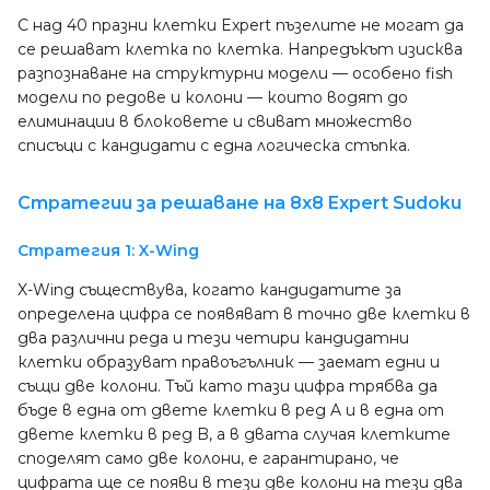
С над 40 празни клетки Expert пъзелите не могат да
се решават клетка по клетка. Напредъкът изисква
разпознаване на структурни модели — особено fish
модели по редове и колони — които водят до
елиминации в блоковете и свиват множество
списъци с кандидати с една логическа стъпка.
Стратегии за решаване на 8x8 Expert Sudoku
Стратегия 1: X-Wing
X-Wing съществува, когато кандидатите за
определена цифра се появяват в точно две клетки в
два различни реда и тези четири кандидатни
клетки образуват правоъгълник — заемат едни и
същи две колони. Тъй като тази цифра трябва да
бъде в една от двете клетки в ред A и в една от
двете клетки в ред B, а в двата случая клетките
споделят само две колони, е гарантирано, че
цифрата ще се появи в тези две колони на тези два