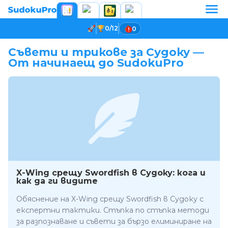
0/12
0
Съвети и трикове за Судоку —
От начинаещ до SudokuPro
X-Wing срещу Swordfish в Судоку: кога и
как да ги видите
Обяснение на X-Wing срещу Swordfish в Судоку с
експертни тактики. Стъпка по стъпка методи
за разпознаване и съвети за бързо елиминиране на