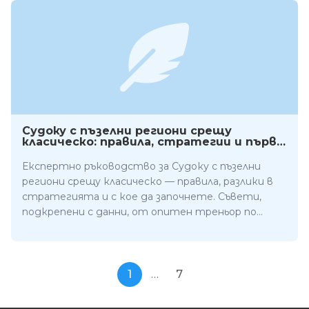
Судоку с пъзелни региони срещу
класическо: правила, стратегии и първи
избор
Експертно ръководство за Судоку с пъзелни
региони срещу класическо — правила, разлики в
стратегията и с кое да започнете. Съвети,
подкрепени с данни, от опитен треньор по
пъзели.
1
…
7