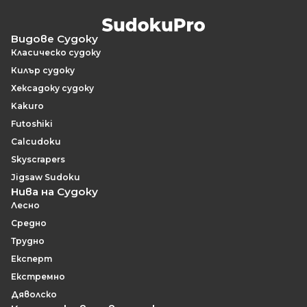
Видове Судоку
Класическо судоку
Килър судоку
Хексадоку судоку
Kakuro
Futoshiki
Calcudoku
Skyscrapers
Jigsaw Sudoku
Нива на Судоку
Лесно
Средно
Трудно
Експерт
Екстремно
Дяволско