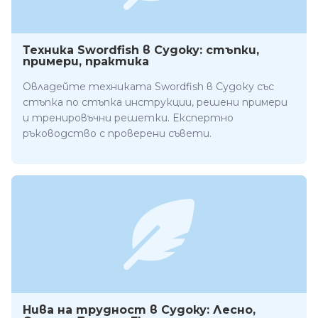
Техника Swordfish в Судоку: стъпки,
примери, практика
Овладейте техниката Swordfish в Судоку със
стъпка по стъпка инструкции, решени примери
и тренировъчни решетки. Експертно
ръководство с проверени съвети.
Нива на трудност в Судоку: Лесно,