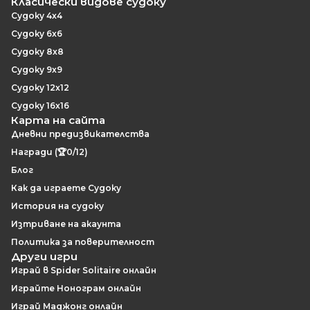
Класически видове судоку
Судоку 4x4
Судоку 6x6
Судоку 8x8
Судоку 9x9
Судоку 12x12
Судоку 16x16
Карта на сайта
Дневни предизвикателства
Награди (🏆0/12)
Блог
Как да играете Судоку
История на судоку
Изтриване на акаунта
Политика за поверителност
Други игри
Играй в Spider Solitaire онлайн
Играйте Нонограм онлайн
Играй Маджонг онлайн