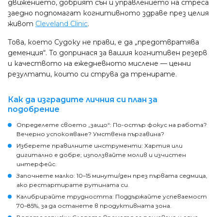
движението, добрият сън и управлението на стреса
заедно подпомагат когнитивното здраве през целия
живот
Cleveland Clinic
.
Това, което Судоку не прави, е да „предотвратява
деменция“. То допринася за вашия когнитивен резерв
и качеството на ежедневното мислене — ценни
резултати, които си струва да тренирате.
Как да изградите личния си план за
подобрение
Определете своето „защо“: По-остър фокус на работа?
Вечерно успокояване? Умствена пъргавина?
Изберете правилните инструменти: Хартия или
дигитално е добре; използвайте молив и изчистен
интерфейс.
Започнете малко: 10–15 минути/ден през първата седмица,
ако рестартирате рутината си.
Калибрирайте трудността: Поддържайте успеваемост
70–85%, за да останете в продуктивната зона.