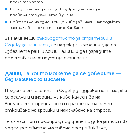
после темпото.
Пропускане на прегледа: Без връщане назад не
превръщате усилието в учене.
Повтаряне на едно и също ниво завинаги: Напредъкът
застива без новост и натоварване.
За начинаещи
ръководството за стратегии в
Судоку за начинаещи
е надежден източник, за да
избегнете ранни лоши навици и да изградите
ефективни маршрути за сканиране.
Данни, на които можете да се доверите —
без магическо мислене
Ползите от играта на Судоку за здравето на мозъка
са реални и измерими на ниво качество на
вниманието, прецизност на работната памет,
откриване на грешки и намаляване на стреса.
Те са част от по-широк, подкрепен с доказателства
модел: редовното умствено предизвикване,