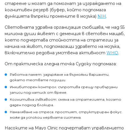
стареене и могат да помогнат за изграждането на
когнитивен резерв (буфер, който подпомага
функцията въпреки промените в мозъка)
NIH
.
Световната здравна организация съобщава, че над 55
милиона души живеят с деменция в световен мащаб,
което подчертава стойността на стратегии за
начина на живот, подпомагащи здравето на мозъка,
включително редовна умствена активност
WHO
.
От практическа гледна точка Судоку подпомага:
Работна памет: задържане на възможни варианти,
докато тествате позиции.
Инхибиторен контрол: съпротива срещу прибързани
записи под натиск от време.
Когнитивна гъвкавост: смяна на стратегията, когато
даден подход блокира.
Намаляване на стреса: простият, структуриран фокус
може да успокои нервната система.
Насоките на Mayo Clinic подчертават управлението