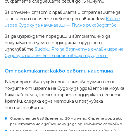
съкратете следващата сесия до 15 минути.
За отличен старт с правилата и стратегиите за
начинаещи насочете новите решаващи към
Как се
играе Судоку за начинаещи — Пълно ръководство
.
За да изграждате поредици и автоматично да
получавате пъзели с подходяща трудност,
използвайте
Sudoku Pro за безплатна онлайн игра на
Судоку с постепенно нарастваща трудност
.
От практиката: какво работи наистина
В корпоративни уъркшопи и индивидуални сесии
ползите от играта на Судоку за здравето на мозъка
бяха най-силни, когато хората поддържаха сесиите
кратки, следяха една метрика и празнуваха
постоянството.
Ограничение във времето: 20 минути. Спрете дори ако
решетката не е завършена, за да приключите спокойно.
Една метрика: Следете само времето за решаване в