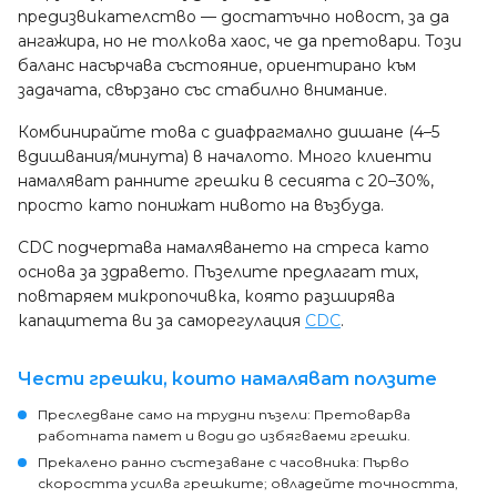
предизвикателство — достатъчно новост, за да
ангажира, но не толкова хаос, че да претовари. Този
баланс насърчава състояние, ориентирано към
задачата, свързано със стабилно внимание.
Комбинирайте това с диафрагмално дишане (4–5
вдишвания/минута) в началото. Много клиенти
намаляват ранните грешки в сесията с 20–30%,
просто като понижат нивото на възбуда.
CDC подчертава намаляването на стреса като
основа за здравето. Пъзелите предлагат тих,
повтаряем микропочивка, която разширява
капацитета ви за саморегулация
CDC
.
Чести грешки, които намаляват ползите
Преследване само на трудни пъзели: Претоварва
работната памет и води до избягваеми грешки.
Прекалено ранно състезаване с часовника: Първо
скоростта усилва грешките; овладейте точността,