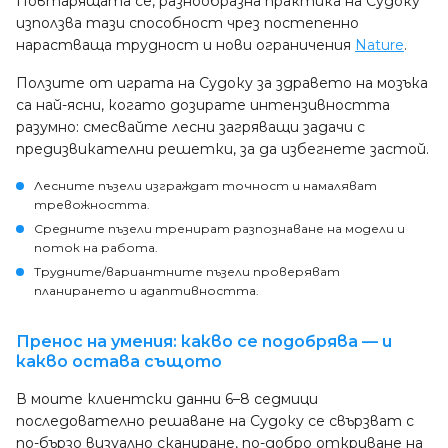
Повтарящата се, разнообразна практика на Судоку
използва тази способност чрез постепенно
нарастваща трудност и нови ограничения
Nature
.
Ползите от играта на Судоку за здравето на мозъка
са най-ясни, когато дозирате интензивността
разумно: смесвайте лесни загряващи задачи с
предизвикателни решетки, за да избегнете застой.
Лесните пъзели изграждат точност и намаляват
тревожността.
Средните пъзели тренират разпознаване на модели и
поток на работа.
Трудните/вариантните пъзели проверяват
планирането и адаптивността.
Пренос на умения: какво се подобрява — и
какво остава същото
В моите клиентски данни 6–8 седмици
последователно решаване на Судоку се свързват с
по-бързо визуално сканиране, по-добро откриване на