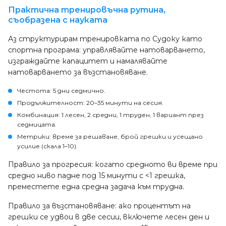
Практична тренировъчна рутина,
съобразена с науката
Аз структурирам тренировката по Судоку като
спортна програма: управлявайте натоварването,
изграждайте капацитет и намалявайте
натоварването за възстановяване.
Честота: 5 дни седмично.
Продължителност: 20–35 минути на сесия.
Комбинация: 1 лесен, 2 средни, 1 труден, 1 вариант през
седмицата.
Метрики: време за решаване, брой грешки и усещано
усилие (скала 1–10).
Правило за прогресия: когато средното ви време при
средно ниво падне под 15 минути с <1 грешка,
преместете една средна задача към трудна.
Правило за възстановяване: ако процентът на
грешки се удвои в две сесии, включете лесен ден и