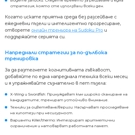
Водете записки: Следете времето за решаване и една
стратегия, която сте използвали всеки ден.
Когато искате приятна среда без разсейване с
ежедневни пъзели и интелигентно прогресиране,
отворете
онлайн треньора на Sudoku Pro
и
поддържайте серията си.
Напреднали стратегии за по-дълбока
тренировка
За да разтегнете когнитивната гъвкавост,
добавяйте по една напреднала техника всеки месец
и я упражнявайте съзнателно в пет пъзела:
X-Wing и Swordfish: Принуждават към широко сканиране на
кандидатите; тренират устойчиво внимание.
Техники за оцветяване/вериги: Насърчават проследяване
на хипотези при несигурност.
Варианти Killer/thermo: Интегрират аритметични
ограничения и натоварват работната памет.