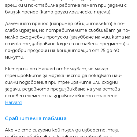
грешки и по-стабилна работна памет при задачи с
близък пренос (като други логически пъзели).
Далечният пренос (например общ интелект) е по-
слабо изразен, но потребителите съобщават за по-
малко ежедневни пропуски (загубване на нишката на
стъпките, забравяне къде са оставени предмети) и
по-добри прозорци на концентрация от 25 до 40
минути.
Експерти от Harvard отбелязват, че макар
тренировките за мозъка често да показват най-
силни подобрения при тренираните или сходни
задачи, редовното предизвикване на ума остава
основен елемент на здравословното стареене
Harvard
.
Сравнителна таблица
Ако не сте сигурни кой пъзел да изберете, тази
таблица обобщава как нивата се свързват с