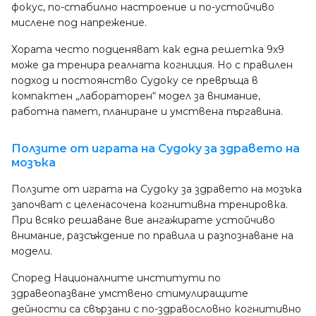
фокус, по-стабилно настроение и по-устойчиво
мислене под напрежение.
Хората често подценяват как една решетка 9x9
може да тренира реалната когниция. Но с правилен
подход и постоянство Судоку се превръща в
компактен „лабораторен“ модел за внимание,
работна памет, планиране и умствена пъргавина.
Ползите от играта на Судоку за здравето на
мозъка
Ползите от играта на Судоку за здравето на мозъка
започват с целенасочена когнитивна тренировка.
При всяко решаване вие ангажирате устойчиво
внимание, разсъждение по правила и разпознаване на
модели.
Според Националните институти по
здравеопазване умствено стимулиращите
дейности са свързани с по-здравословно когнитивно