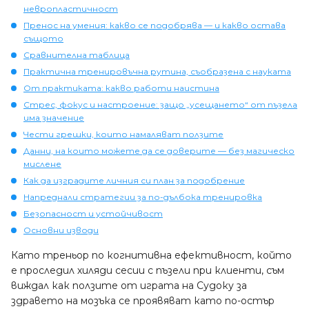
невропластичност
Пренос на умения: какво се подобрява — и какво остава
същото
Сравнителна таблица
Практична тренировъчна рутина, съобразена с науката
От практиката: какво работи наистина
Стрес, фокус и настроение: защо „усещането“ от пъзела
има значение
Чести грешки, които намаляват ползите
Данни, на които можете да се доверите — без магическо
мислене
Как да изградите личния си план за подобрение
Напреднали стратегии за по-дълбока тренировка
Безопасност и устойчивост
Основни изводи
Като треньор по когнитивна ефективност, който
е проследил хиляди сесии с пъзели при клиенти, съм
виждал как ползите от играта на Судоку за
здравето на мозъка се проявяват като по-остър