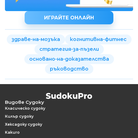
ИГРАЙТЕ ОНЛАЙН
здраве-на-мозъка
когнитивна-фитнес
стратегия-за-пъзели
основано-на-доказателства
ръководство
Видове Судоку
Класическо судоку
Килър судоку
Хексадоку судоку
Kakuro