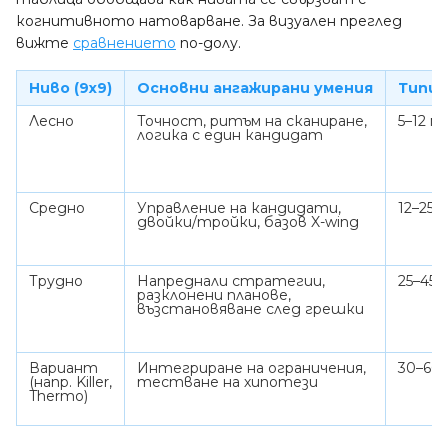
когнитивното натоварване. За визуален преглед
вижте
сравнението
по-долу.
Ниво (9x9)
Основни ангажирани умения
Типич
Лесно
Точност, ритъм на сканиране,
5–12 
логика с един кандидат
Средно
Управление на кандидати,
12–25 
двойки/тройки, базов X-wing
Трудно
Напреднали стратегии,
25–45
разклонени планове,
възстановяване след грешки
Вариант
Интегриране на ограничения,
30–60
(напр. Killer,
тестване на хипотези
Thermo)