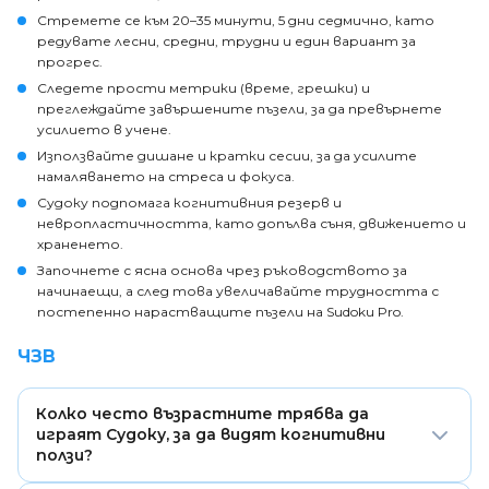
Стремете се към 20–35 минути, 5 дни седмично, като
редувате лесни, средни, трудни и един вариант за
прогрес.
Следете прости метрики (време, грешки) и
преглеждайте завършените пъзели, за да превърнете
усилието в учене.
Използвайте дишане и кратки сесии, за да усилите
намаляването на стреса и фокуса.
Судоку подпомага когнитивния резерв и
невропластичността, като допълва съня, движението и
храненето.
Започнете с ясна основа чрез ръководството за
начинаещи, а след това увеличавайте трудността с
постепенно нарастващите пъзели на Sudoku Pro.
ЧЗВ
Колко често възрастните трябва да
играят Судоку, за да видят когнитивни
ползи?