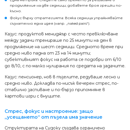
продължение на две седмици; добавете броя грешки по-
късно.
Фокус върху стратегията: Всяка седмица упражнявайте
съзнателно една идея (напр. „naked pairs“).
Казус: продуктов мениджър с често превключване
между задачи тренираше по 25 минути на ден в
продължение на шест седмици. Средното време при
средно ниво падна от 23 на 14 минути;
субективният фокус на работа се подобри от 6/10
до 8/10, с по-малко нулирания по средата на задачите.
Казус: пенсионер, нов в пъзелите, редуваше лесно и
средно ниво. Докладва по-нисък вечерен стрес, по-
стабилно заспиване и по-бързо припомняне в
картови игри с внуците.
Стрес, фокус и настроение: защо
„усещането“ от пъзела има значение
Структурата на Судоку създава ограничено