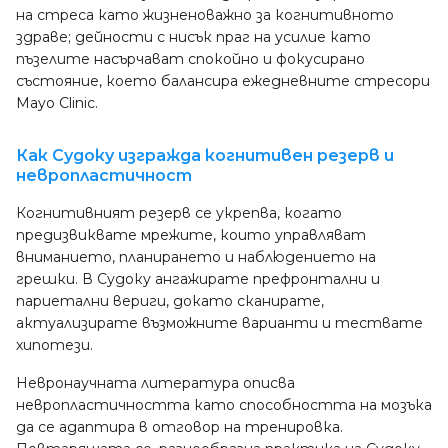
на стреса като жизненоважно за когнитивното
здраве; дейности с нисък праг на усилие като
пъзелите насърчават спокойно и фокусирано
състояние, което балансира ежедневните стресори
Mayo Clinic.
Как Судоку изгражда когнитивен резерв и
невропластичност
Когнитивният резерв се укрепва, когато
предизвиквате мрежите, които управляват
вниманието, планирането и наблюдението на
грешки. В Судоку ангажирате префронтални и
париетални вериги, докато сканирате,
актуализирате възможните варианти и тествате
хипотези.
Невронаучната литература описва
невропластичността като способността на мозъка
да се адаптира в отговор на тренировка.