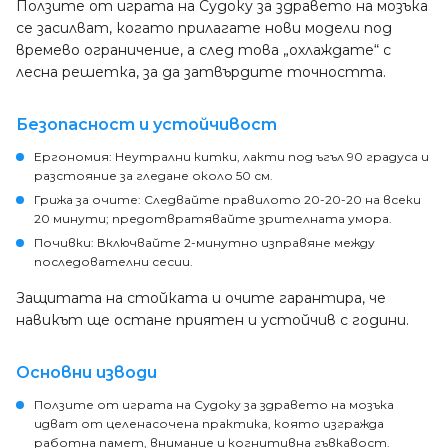
Ползите от играта на Судоку за здравето на мозъка
се засилват, когато прилагате нови модели под
времево ограничение, а след това „охлаждате“ с
лесна решетка, за да затвърдите точността.
Безопасност и устойчивост
Ергономия: Неутрални китки, лакти под ъгъл 90 градуса и
разстояние за гледане около 50 см.
Грижа за очите: Следвайте правилото 20-20-20 на всеки
20 минути; предотвратявайте зрителната умора.
Почивки: Включвайте 2-минутно изправяне между
последователни сесии.
Защитата на стойката и очите гарантира, че
навикът ще остане приятен и устойчив с години.
Основни изводи
Ползите от играта на Судоку за здравето на мозъка
идват от целенасочена практика, която изгражда
работна памет, внимание и когнитивна гъвкавост.