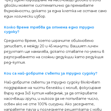
Чрез идентифициране на насочващи двойки и голи
двойки можете систематично да премахвате
възможности, докато за една клетка не остане само
един логически избор.
Колко време трябва да отнема едно трудно
судоку?
Средното време, което играчите обикновено
записват, е между 20 и 45 минути. Вашият личен
резултат ще намалява, докато ставате по-умели в
разпознаването на сложни дедукции като редукция
ред–кутия.
Кои са най-добрите съвети за трудно судоку?
Най-добрите съвети за трудно судоку включват
поддържане на чисти бележки с молив, фокусиране
върху една 3x3 кутия наведнъж, за да откривате
насочващи групи, и никога да не попълвате число,
освен ако не сте 100% сигурни. Ако заседнете,
направете пауза и погледнете решетката с нови