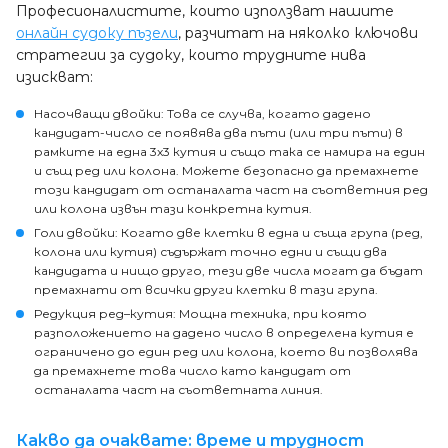
Професионалистите, които използват нашите
онлайн судоку пъзели
, разчитат на няколко ключови
стратегии за судоку, които трудните нива
изискват:
Насочващи двойки
: Това се случва, когато дадено
кандидат-число се появява два пъти (или три пъти) в
рамките на една 3x3 кутия и също така се намира на един
и същ ред или колона. Можете безопасно да премахнете
този кандидат от останалата част на съответния ред
или колона извън тази конкретна кутия.
Голи двойки
: Когато две клетки в една и съща група (ред,
колона или кутия) съдържат точно едни и същи два
кандидата и нищо друго, тези две числа могат да бъдат
премахнати от всички други клетки в тази група.
Редукция ред–кутия
: Мощна техника, при която
разположението на дадено число в определена кутия е
ограничено до един ред или колона, което ви позволява
да премахнете това число като кандидат от
останалата част на съответната линия.
Какво да очаквате: време и трудност