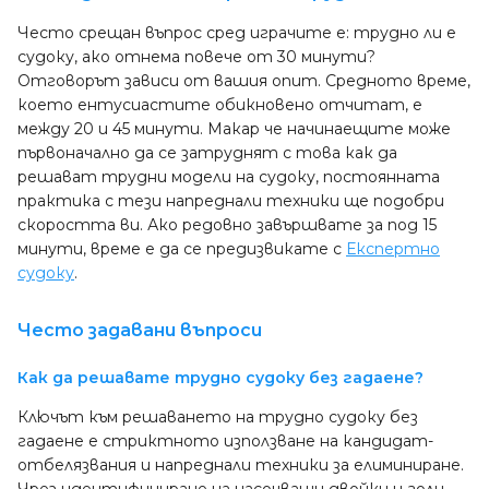
Често срещан въпрос сред играчите е: трудно ли е
судоку, ако отнема повече от 30 минути?
Отговорът зависи от вашия опит. Средното време,
което ентусиастите обикновено отчитат, е
между 20 и 45 минути. Макар че начинаещите може
първоначално да се затруднят с това как да
решават трудни модели на судоку, постоянната
практика с тези напреднали техники ще подобри
скоростта ви. Ако редовно завършвате за под 15
минути, време е да се предизвикате с
Експертно
судоку
.
Често задавани въпроси
Как да решавате трудно судоку без гадаене?
Ключът към решаването на трудно судоку без
гадаене е стриктното използване на кандидат-
отбелязвания и напреднали техники за елиминиране.