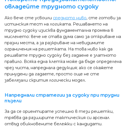
овладейте трудното судоку
Ако вече сте усвоили
средното ниво
, сте готови за
истинския тест на логиката. Решаването на
трудно судоку изисква фундаментална промяна в
мисленето: вече не става дума само за откриване на
празни места, а за разкриване на невидимите
ограничения на решетката. На това ниво как да
решавате трудно судоку без гадаене е златното
правило. Всяка една клетка може да бъде определена
чрез чиста, напреднала дедукция; ако се окажете
принудени да гадаете, просто още не сте
забелязали скрития логически модел.
Напреднали стратегии за судоку при трудни
пъзели
За да се ориентирате успешно в тези решетки,
трябва да разширите тактическия си арсенал
отвъд обикновените бележки с кандидати.