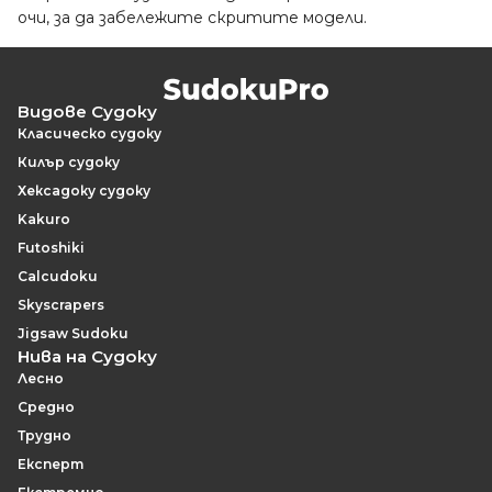
очи, за да забележите скритите модели.
Видове Судоку
Класическо судоку
Килър судоку
Хексадоку судоку
Kakuro
Futoshiki
Calcudoku
Skyscrapers
Jigsaw Sudoku
Нива на Судоку
Лесно
Средно
Трудно
Експерт