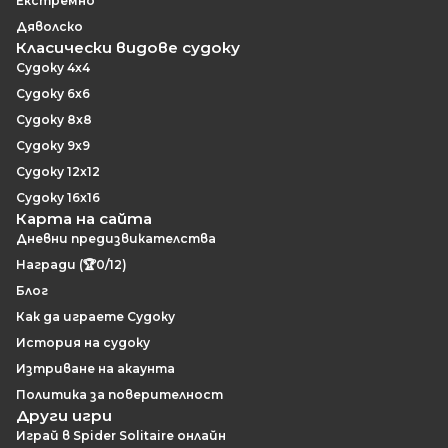
Екстремно
Дяволско
Класически видове судоку
Судоку 4x4
Судоку 6x6
Судоку 8x8
Судоку 9x9
Судоку 12x12
Судоку 16x16
Карта на сайта
Дневни предизвикателства
Награди (🏆0/12)
Блог
Как да играете Судоку
История на судоку
Изтриване на акаунта
Политика за поверителност
Други игри
Играй в Spider Solitaire онлайн