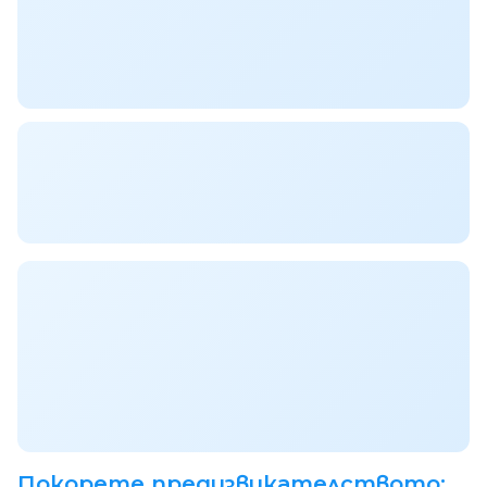
Покорете предизвикателството: