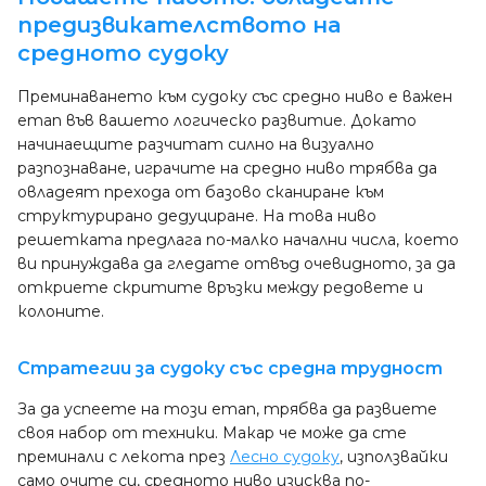
предизвикателството на
средното судоку
Преминаването към судоку със средно ниво е важен
етап във вашето логическо развитие. Докато
начинаещите разчитат силно на визуално
разпознаване, играчите на средно ниво трябва да
овладеят прехода от базово сканиране към
структурирано дедуциране. На това ниво
решетката предлага по-малко начални числа, което
ви принуждава да гледате отвъд очевидното, за да
откриете скритите връзки между редовете и
колоните.
Стратегии за судоку със средна трудност
За да успеете на този етап, трябва да развиете
своя набор от техники. Макар че може да сте
преминали с лекота през
Лесно судоку
, използвайки
само очите си, средното ниво изисква по-