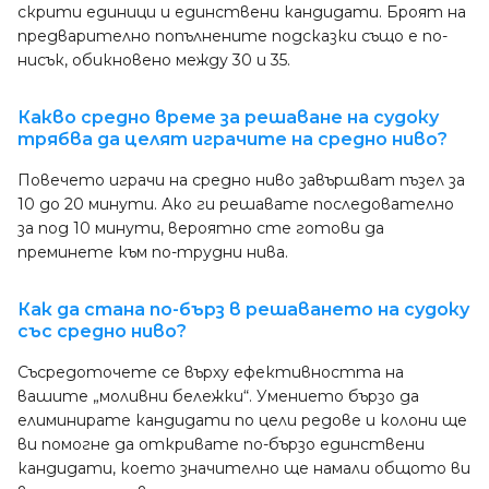
скрити единици и единствени кандидати. Броят на
предварително попълнените подсказки също е по-
нисък, обикновено между 30 и 35.
Какво средно време за решаване на судоку
трябва да целят играчите на средно ниво?
Повечето играчи на средно ниво завършват пъзел за
10 до 20 минути. Ако ги решавате последователно
за под 10 минути, вероятно сте готови да
преминете към по-трудни нива.
Как да стана по-бърз в решаването на судоку
със средно ниво?
Съсредоточете се върху ефективността на
вашите „моливни бележки“. Умението бързо да
елиминирате кандидати по цели редове и колони ще
ви помогне да откривате по-бързо единствени
кандидати, което значително ще намали общото ви