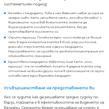
систематичен подход:
Бележки с кандидати
: Това е най-важният навик за игра на
средно ниво. Като записвате малки „моливни бележки“ с
възможните числа във всяка клетка, можете да
визуализирате логиката на решетката, без да
претоварвате мисленето си.
Скрити единици
: Понякога едно число може да се впише
само в една конкретна клетка в блок, ред или колона,
дори ако тази клетка има и други кандидати.
Разпознаването им изисква по-дълбока концентрация от
обикновеното сканиране.
Единствени кандидати
: Известни още като „голи
единици“, те се появяват, когато в дадена клетка след
отчитане на всички други числа в пресичащите се групи
остава само един възможен кандидат.
Усъвършенстване на представянето ви
Ако се чудите как да решавате средно судоку по-
бързо, тайната е в ефективността на воденето на
бележки. Средното време за решаване на судоку е