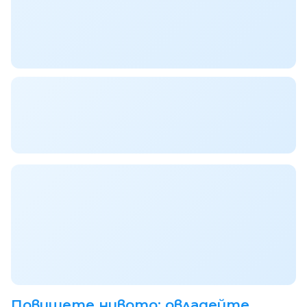
Повишете нивото: овладейте