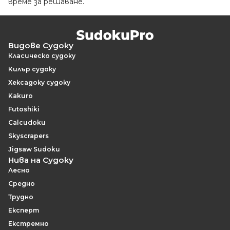
време за решаване.
Видове Судоку
Класическо судоку
Килър судоку
Хексадоку судоку
Kakuro
Futoshiki
Calcudoku
Skyscrapers
Jigsaw Sudoku
Нива на Судоку
Лесно
Средно
Трудно
Експерт
Екстремно