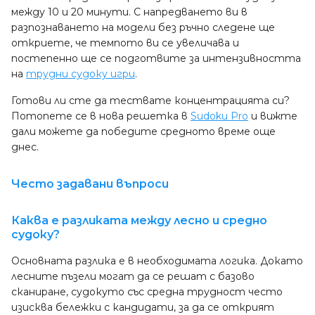
между 10 и 20 минути. С напредването ви в
разпознаването на модели без ръчно следене ще
откриете, че темпото ви се увеличава и
постепенно ще се подготвите за интензивността
на
трудни судоку игри
.
Готови ли сте да тествате концентрацията си?
Потопете се в нова решетка в
Sudoku Pro
и вижте
дали можете да победите средното време още
днес.
Често задавани въпроси
Каква е разликата между лесно и средно
судоку?
Основната разлика е в необходимата логика. Докато
лесните пъзели могат да се решат с базово
сканиране, судокуто със средна трудност често
изисква бележки с кандидати, за да се открият