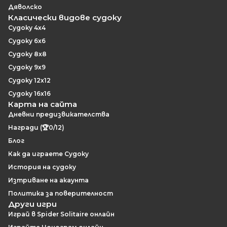
Дяволско
Класически видове судоку
Судоку 4x4
Судоку 6x6
Судоку 8x8
Судоку 9x9
Судоку 12x12
Судоку 16x16
Карта на сайта
Дневни предизвикателства
Награди (🏆0/12)
Блог
Как да играете Судоку
История на судоку
Изтриване на акаунта
Политика за поверителност
Други игри
Играй в Spider Solitaire онлайн