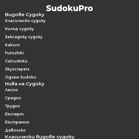
Видове Судоку
Класическо судоку
Килър судоку
Хексадоку судоку
Kakuro
Futoshiki
Calcudoku
Skyscrapers
Jigsaw Sudoku
Нива на Судоку
Лесно
Средно
Трудно
Експерт
Екстремно
Дяволско
Класически видове судоку