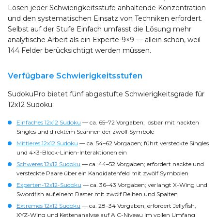
Lösen jeder Schwierigkeitsstufe anhaltende Konzentration
und den systematischen Einsatz von Techniken erfordert.
Selbst auf der Stufe Einfach umfasst die Lösung mehr
analytische Arbeit als ein Experte-9×9 — allein schon, weil
144 Felder berücksichtigt werden müssen.
Verfügbare Schwierigkeitsstufen
SudokuPro bietet fünf abgestufte Schwierigkeitsgrade für
12x12 Sudoku:
Einfaches 12x12 Sudoku
— ca. 65–72 Vorgaben; lösbar mit nackten
Singles und direktem Scannen der zwölf Symbole
Mittleres 12x12 Sudoku
— ca. 54–62 Vorgaben; führt versteckte Singles
und 4×3-Block-Linien-Interaktionen ein
Schweres 12x12 Sudoku
— ca. 44–52 Vorgaben; erfordert nackte und
versteckte Paare über ein Kandidatenfeld mit zwölf Symbolen
Experten-12x12-Sudoku
— ca. 36–43 Vorgaben; verlangt X-Wing und
Swordfish auf einem Raster mit zwölf Reihen und Spalten
Extremes 12x12 Sudoku
— ca. 28–34 Vorgaben; erfordert Jellyfish,
XYZ-Wing und Kettenanalyse auf AIC-Niveau im vollen Umfang