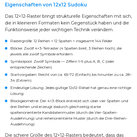
Eigenschaften von 12x12 Sudoku
Das 12×12-Raster bringt strukturelle Eigenschaften mit sich,
die in kleineren Formaten kein Gegenstück haben und die
Funktionsweise jeder wichtigen Technik verändern.
Rastergröße
: 12 Reihen × 12 Spalten = insgesamt 144 Felder
Blöcke
: Zwölf 4×3-Teilraster (4 Spalten breit, 3 Reihen hoch), die
jeweils alle zwölf Symbole erfordern
Symbolpool
: Zwölf Symbole — Ziffern 1–9 plus A, B, C (oder
entsprechende Zeichen)
Startvorgaben
: Reicht von ca. 65–72 (Einfach) bis hinunter zu ca. 28–
34 (Extrem)
Eindeutige Lösung
: Jedes gültige 12x12-Rätsel hat genau eine richtige
Lösung
Blockgeometrie
: Der 4×3-Block erstreckt sich über vier Spalten und
drei Reihen und erzeugt dadurch gleichzeitig starke
spaltenorientierte Kandidatenmuster (durch die Vier-Spalten-
Ausdehnung) und reihenorientierte Muster (durch die Drei-Reihen-
Ausdehnung)
Die schiere Größe des 12×12-Rasters bedeutet, dass das