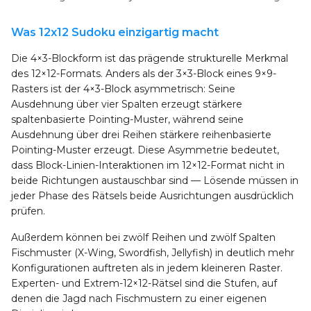
Was 12x12 Sudoku einzigartig macht
Die 4×3-Blockform ist das prägende strukturelle Merkmal
des 12×12-Formats. Anders als der 3×3-Block eines 9×9-
Rasters ist der 4×3-Block asymmetrisch: Seine
Ausdehnung über vier Spalten erzeugt stärkere
spaltenbasierte Pointing-Muster, während seine
Ausdehnung über drei Reihen stärkere reihenbasierte
Pointing-Muster erzeugt. Diese Asymmetrie bedeutet,
dass Block-Linien-Interaktionen im 12×12-Format nicht in
beide Richtungen austauschbar sind — Lösende müssen in
jeder Phase des Rätsels beide Ausrichtungen ausdrücklich
prüfen.
Außerdem können bei zwölf Reihen und zwölf Spalten
Fischmuster (X-Wing, Swordfish, Jellyfish) in deutlich mehr
Konfigurationen auftreten als in jedem kleineren Raster.
Experten- und Extrem-12×12-Rätsel sind die Stufen, auf
denen die Jagd nach Fischmustern zu einer eigenen