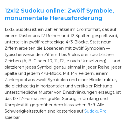
12x12 Sudoku online: Zwölf Symbole,
monumentale Herausforderung
12x12 Sudoku ist ein Zahlenrätsel im Großformat, das auf
einem Raster aus 12 Reihen und 12 Spalten gespielt wird,
unterteilt in zwölf rechteckige 4×3-Blöcke. Statt neun
Ziffern arbeiten die Lösenden mit zwölf Symbolen —
typischerweise den Ziffern 1 bis 9 plus drei zusätzlichen
Zeichen (A, B, C oder 10, 11, 12, je nach Umsetzung) — und
platzieren jedes Symbol genau einmal in jeder Reihe, jeder
Spalte und jedem 4×3-Block. Mit 144 Feldern, einem
Zahlenpool aus zwölf Symbolen und einer Blockstruktur,
die gleichzeitig in horizontaler und vertikaler Richtung
unterschiedliche Muster von Einschränkungen erzeugt, ist
das 12×12-Format ein großer Sprung in Umfang und
Komplexität gegenüber dem klassischen 9×9. Alle
Schwierigkeitsstufen sind kostenlos auf
SudokuPro
spielbar.