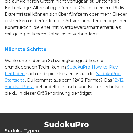
die auf kleineren Gittern nicht verfügbar ist. Drittens die
Kettenlänge: Alternating Inference Chains in einem 16×16-
Extremrätsel können sich über fünfzehn oder mehr Glieder
erstrecken und erfordern die Art von anhaltender logischer
Konstruktion, die eher mit Wettbewerbsmathematik als
mit gelegentlichem Rätsellösen verbunden ist.
Nächste Schritte
Wähle unten deinen Schwierigkeitsgrad, lies die
grundlegenden Techniken im
SudokuPro-How-to-Play-
Leitfaden
nach und spiele kostenlos auf der
SudokuPro-
Startseite
. Du kommst aus dem 12×12-Format? Das
12x12-
Sudoku-Portal
behandelt die Fisch- und Kettentechniken,
die du in dieser Größenordnung benötigst.
Sudoku-Typen