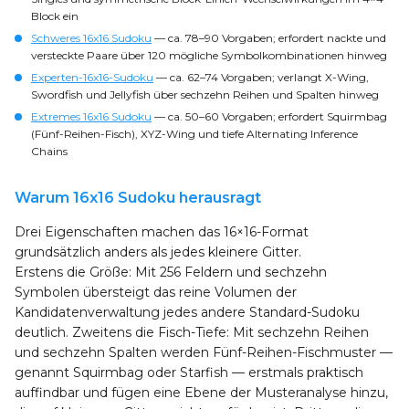
Block ein
Schweres 16x16 Sudoku
— ca. 78–90 Vorgaben; erfordert nackte und
versteckte Paare über 120 mögliche Symbolkombinationen hinweg
Experten-16x16-Sudoku
— ca. 62–74 Vorgaben; verlangt X-Wing,
Swordfish und Jellyfish über sechzehn Reihen und Spalten hinweg
Extremes 16x16 Sudoku
— ca. 50–60 Vorgaben; erfordert Squirmbag
(Fünf-Reihen-Fisch), XYZ-Wing und tiefe Alternating Inference
Chains
Warum 16x16 Sudoku herausragt
Drei Eigenschaften machen das 16×16-Format
grundsätzlich anders als jedes kleinere Gitter.
Erstens die Größe: Mit 256 Feldern und sechzehn
Symbolen übersteigt das reine Volumen der
Kandidatenverwaltung jedes andere Standard-Sudoku
deutlich. Zweitens die Fisch-Tiefe: Mit sechzehn Reihen
und sechzehn Spalten werden Fünf-Reihen-Fischmuster —
genannt Squirmbag oder Starfish — erstmals praktisch
auffindbar und fügen eine Ebene der Musteranalyse hinzu,