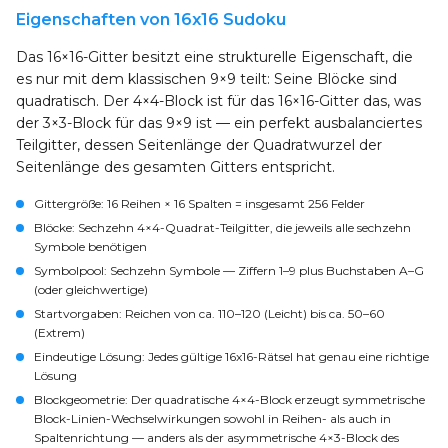
Eigenschaften von 16x16 Sudoku
Das 16×16-Gitter besitzt eine strukturelle Eigenschaft, die
es nur mit dem klassischen 9×9 teilt: Seine Blöcke sind
quadratisch. Der 4×4-Block ist für das 16×16-Gitter das, was
der 3×3-Block für das 9×9 ist — ein perfekt ausbalanciertes
Teilgitter, dessen Seitenlänge der Quadratwurzel der
Seitenlänge des gesamten Gitters entspricht.
Gittergröße
: 16 Reihen × 16 Spalten = insgesamt 256 Felder
Blöcke
: Sechzehn 4×4-Quadrat-Teilgitter, die jeweils alle sechzehn
Symbole benötigen
Symbolpool
: Sechzehn Symbole — Ziffern 1–9 plus Buchstaben A–G
(oder gleichwertige)
Startvorgaben
: Reichen von ca. 110–120 (Leicht) bis ca. 50–60
(Extrem)
Eindeutige Lösung
: Jedes gültige 16x16-Rätsel hat genau eine richtige
Lösung
Blockgeometrie
: Der quadratische 4×4-Block erzeugt symmetrische
Block-Linien-Wechselwirkungen sowohl in Reihen- als auch in
Spaltenrichtung — anders als der asymmetrische 4×3-Block des