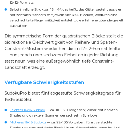
12×12-Formats
Selbstähnliche Struktur
: 16 = 4², das heißt, das Gitter besteht aus vier
horizontalen Bändern mit jeweils vier 4×4-Blöcken, wodurch eine
verschachtelte Regelmäßigkeit entsteht, die erfahrene Lösende gezielt
ausnutzen
Die symmetrische Form der quadratischen Blöcke stellt die
bidirektionale Gleichwertigkeit von Reihen- und Spalten-
Constraint-Mustern wieder her, die im 12×12-Format fehlte
— nun jedoch über sechzehn Einheiten in jeder Richtung
statt neun, was eine außergewöhnlich tiefe Constraint-
Landschaft erzeugt.
Verfügbare Schwierigkeitsstufen
SudokuPro bietet fünf abgestufte Schwierigkeitsgrade für
16x16 Sudoku:
Leichtes 16x16 Sudoku
— ca. 110–120 Vorgaben; lösbar mit nackten
Singles und direktem Scannen der sechzehn Symbole
Mittleres 16x16 Sudoku
— ca. 92–105 Vorgaben; führt versteckte
Singles und symmetrische Block-Linien-Wechselwirkungen im 4×4-