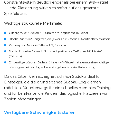
Constraintsystem deutlich enger als bei einem 9×9-Rätsel
— jede Platzierung wirkt sich sofort auf das gesamte
Spielfeld aus.
Wichtige strukturelle Merkmale:
Gittergröße
: 4 Zeilen × 4 Spalten = insgesamt 16 Felder
Blöcke
: Vier 2×2-Teilgitter, die jeweils die Ziffern 1–4 enthalten müssen
Zahlenpool
: Nur die Ziffern 1, 2, 3 und 4
Start-Hinweise
: Je nach Schwierigkeit etwa 11–12 (Leicht) bis 4–5
(Extrem)
Eindeutige Lösung
: Jedes gültige 4x4-Rätsel hat genau eine richtige
Lösung — bei rein logischem Vorgehen ist kein Raten nötig
Da das Gitter klein ist, eignet sich 4x4 Sudoku ideal für
Einsteiger, die die grundlegende Sudoku-Logik lernen
möchten, für unterwegs für ein schnelles mentales Training
und für Lehrkräfte, die Kindern das logische Platzieren von
Zahlen näherbringen.
Verfügbare Schwierigkeitsstufen