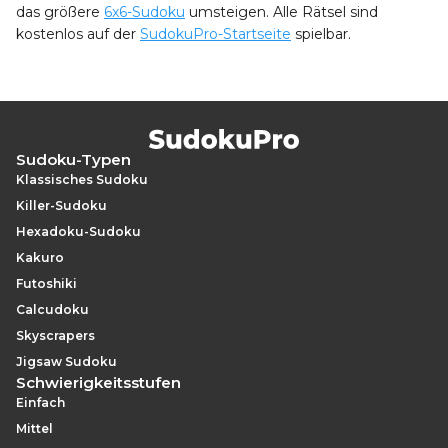
das größere
6x6-Sudoku
umsteigen. Alle Rätsel sind
kostenlos auf der
SudokuPro-Startseite
spielbar.
Sudoku-Typen
Klassisches Sudoku
Killer-Sudoku
Hexadoku-Sudoku
Kakuro
Futoshiki
Calcudoku
Skyscrapers
Jigsaw Sudoku
Schwierigkeitsstufen
Einfach
Mittel