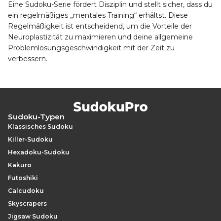
Eine Sudoku-Serie fördert Disziplin und stellt sicher, dass du
ein regelmäßiges „mentales Training“ erhältst. Diese
Regelmäßigkeit ist entscheidend, um die Vorteile der
Neuroplastizität zu maximieren und deine allgemeine
Problemlösungsgeschwindigkeit mit der Zeit zu
verbessern.
Sudoku-Typen
Klassisches Sudoku
Killer-Sudoku
Hexadoku-Sudoku
Kakuro
Futoshiki
Calcudoku
Skyscrapers
Jigsaw Sudoku