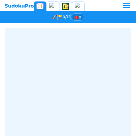
0/12
0